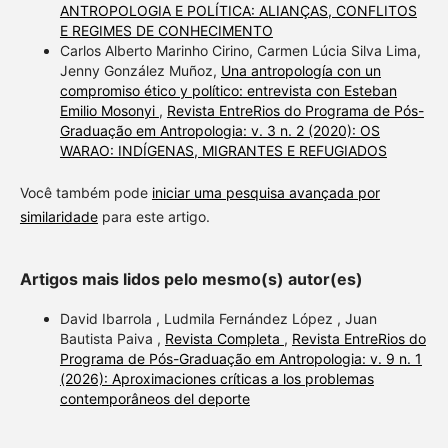
ANTROPOLOGIA E POLÍTICA: ALIANÇAS, CONFLITOS
E REGIMES DE CONHECIMENTO
Carlos Alberto Marinho Cirino, Carmen Lúcia Silva Lima,
Jenny González Muñoz,
Una antropología con un
compromiso ético y político: entrevista con Esteban
Emilio Mosonyi
,
Revista EntreRios do Programa de Pós-
Graduação em Antropologia: v. 3 n. 2 (2020): OS
WARAO: INDÍGENAS, MIGRANTES E REFUGIADOS
Você também pode
iniciar uma pesquisa avançada por
similaridade
para este artigo.
Artigos mais lidos pelo mesmo(s) autor(es)
David Ibarrola , Ludmila Fernández López , Juan
Bautista Paiva ,
Revista Completa
,
Revista EntreRios do
Programa de Pós-Graduação em Antropologia: v. 9 n. 1
(2026): Aproximaciones críticas a los problemas
contemporâneos del deporte