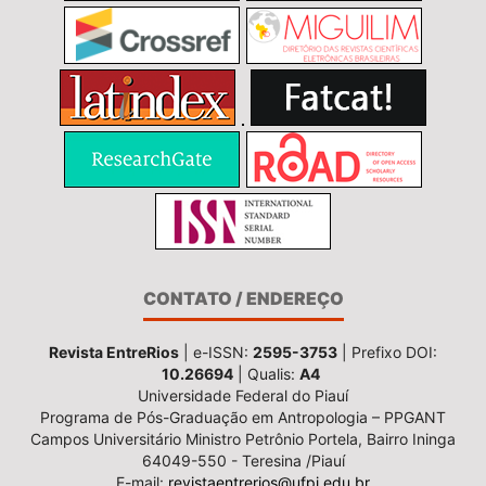
CONTATO / ENDEREÇO
Revista EntreRios
| e-ISSN:
2595-3753
| Prefixo DOI:
10.26694
| Qualis:
A4
Universidade Federal do Piauí
Programa de Pós-Graduação em Antropologia – PPGANT
Campos Universitário Ministro Petrônio Portela, Bairro Ininga
64049-550 - Teresina /Piauí
E-mail:
revistaentrerios@ufpi.edu.br