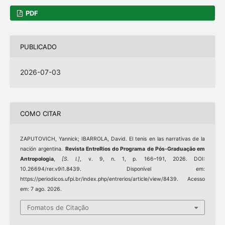
PDF
PUBLICADO
2026-07-03
COMO CITAR
ZAPUTOVICH, Yannick; IBARROLA, David. El tenis en las narrativas de la
nación argentina.
Revista EntreRios do Programa de Pós-Graduação em
Antropologia
,
[S. l.]
, v. 9, n. 1, p. 166–191, 2026. DOI:
10.26694/rer.v9i1.8439. Disponível em:
https://periodicos.ufpi.br/index.php/entrerios/article/view/8439. Acesso
em: 7 ago. 2026.
Fomatos de Citação