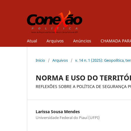
Atual
Arquivos
Anúncios
CHAMADA PARA
Início
/
Arquivos
/
v. 14 n. 1 (2025): Geopolítica, te
NORMA E USO DO TERRITÓ
REFLEXÕES SOBRE A POLÍTICA DE SEGURANÇA PÚ
Larissa Sousa Mendes
Universidade Federal do Piauí (UFPI)