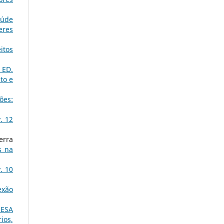
aúde
eres
itos
 ED.
to e
ões:
. 12
erra
s na
. 10
exão
UESA
ios,