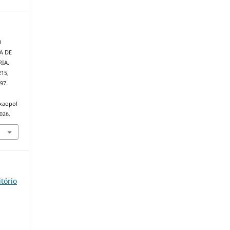
O
A DE
IA.
215,
97.
exaopol
026.
itório