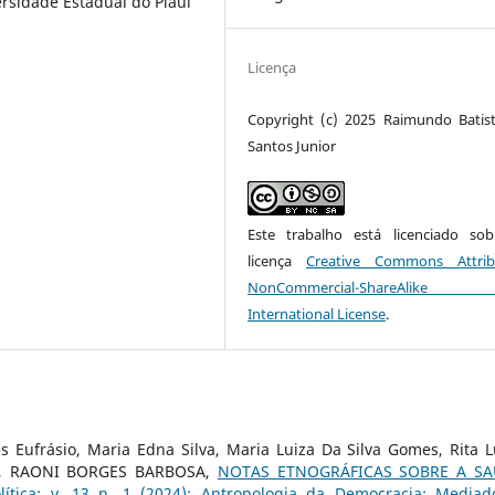
rsidade Estadual do Piauí
Licença
Copyright (c) 2025 Raimundo Batis
Santos Junior
Este trabalho está licenciado s
licença
Creative Commons Attrib
NonCommercial-ShareAlike
International License
.
 Eufrásio, Maria Edna Silva, Maria Luiza Da Silva Gomes, Rita L
ilva, RAONI BORGES BARBOSA,
NOTAS ETNOGRÁFICAS SOBRE A S
lítica: v. 13 n. 1 (2024): Antropologia da Democracia: Mediad