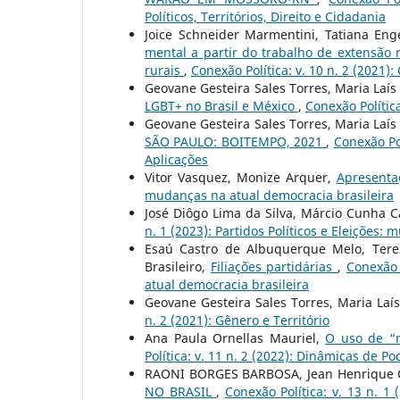
Políticos, Territórios, Direito e Cidadania
Joice Schneider Marmentini, Tatiana Eng
mental a partir do trabalho de extensã
rurais
,
Conexão Política: v. 10 n. 2 (2021):
Geovane Gesteira Sales Torres, Maria Laís
LGBT+ no Brasil e México
,
Conexão Política
Geovane Gesteira Sales Torres, Maria Laís
SÃO PAULO: BOITEMPO, 2021
,
Conexão Po
Aplicações
Vitor Vasquez, Monize Arquer,
Apresent
mudanças na atual democracia brasileira
José Diôgo Lima da Silva, Márcio Cunha 
n. 1 (2023): Partidos Políticos e Eleições:
Esaú Castro de Albuquerque Melo, Terez
Brasileiro,
Filiações partidárias
,
Conexão 
atual democracia brasileira
Geovane Gesteira Sales Torres, Maria Laís
n. 2 (2021): Gênero e Território
Ana Paula Ornellas Mauriel,
O uso de “m
Política: v. 11 n. 2 (2022): Dinâmicas de P
RAONI BORGES BARBOSA, Jean Henrique 
NO BRASIL
,
Conexão Política: v. 13 n. 1