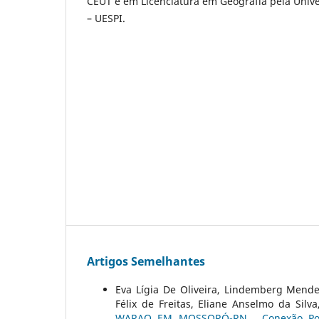
CEUT e em Licenciatura em Geografia pela Unive
– UESPI.
Artigos Semelhantes
Eva Lígia De Oliveira, Lindemberg Mendes
Félix de Freitas, Eliane Anselmo da S
WARAO EM MOSSORÓ-RN
,
Conexão Po