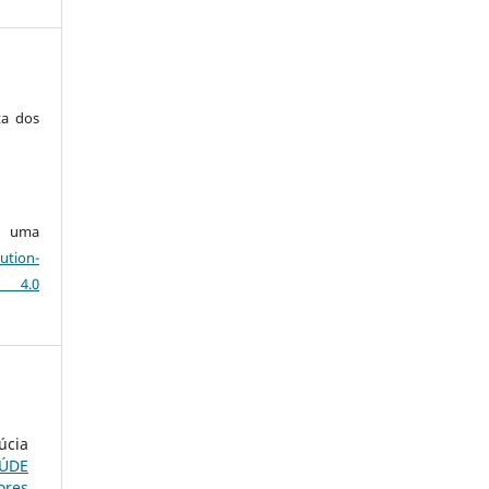
ta dos
ob uma
ution-
 4.0
úcia
AÚDE
ores