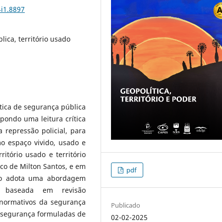
4i1.8897
lica, território usado
lítica de segurança pública
ropondo uma leitura crítica
 repressão policial, para
o espaço vivido, usado e
tório usado e território
co de Milton Santos, e em
pdf
udo adota uma abordagem
ca, baseada em revisão
 normativos da segurança
Publicado
e segurança formuladas de
02-02-2025