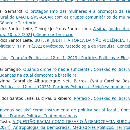
el Gerhardt,
O protagonismo das mulheres e a promoção da s
o rural da EMATER/RS-ASCAR com os grupos comunitários de mulh
 Gênero e Território
 dos Santos Leite, George José dos Santos Lima,
A situação dos dire
: v. 10 n. 2 (2021): Gênero e Território
 dos Santos Leite,
BUTLER, JUDITH. A FORÇA DA NÃO VIOLÊNCIA. 1.
lítica: v. 11 n. 1 (2022): Métodos, Metodologia de Pesquisa, Concei
ação
,
Conexão Política: v. 12 n. 1 (2023): Partidos Políticos e Eleiç
Carlomagno,
Quando dinheiro não é suficiente
,
Conexão Política: v
 mudanças na atual democracia brasileira
inha Cabral de Albuquerque Neta Barros, Cyntia Carolina Bes
Política: v. 12 n. 1 (2023): Partidos Políticos e Eleições: mudança
 dos Santos Leite, Luiz Paulo Ribeiro,
Prefácio
,
Conexão Política: v
oedas sociais” como instrumento de política social local
,
Con
oder e Práticas Políticas Contemporâneas
Costa,
A QUESTÃO RACIAL COMO DESAFIO À DEMOCRACIA BURG
 (2024): Antropologia da Democracia: Mediadores Políticos, Territór