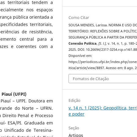
as territoriais tendem a
specialmente nos espaços
urança pública orientada a
Como Citar
cificidades territoriais,
SOUSA MENDES, Larissa. NORMA E USO D
riências de resistência,
TERRITÓRIO: REFLEXÕES SOBRE A POLÍTIC
SEGURANÇA PÚBLICA A PARTIR DA PERIFER
lemento central para a
Conexão Política
,
[S. l.]
, v. 14, n. 1, p. 180–
cazes e coerentes com a
2025. DOI: 10.26694/2317-3254.rcp.v14i1.88
Disponível em:
https://periodicos.ufpi.br/index.php/con
itica/article/view/8897. Acesso em: 8 ago. 2
Fomatos de Citação
 Piauí (UFPI)
Edição
 Piauí – UFPI. Doutora em
v. 14 n. 1 (2025): Geopolítica, terr
Grande do Norte – UFRN.
e poder
 Direito Penal e Processo
auí- ESA/PI. Graduada em
Seção
o Unificado de Teresina-
Artigos