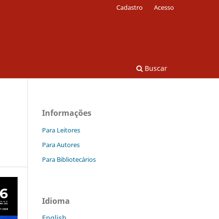
Cadastro
Acesso
Buscar
Informações
Para Leitores
Para Autores
Para Bibliotecários
Idioma
English