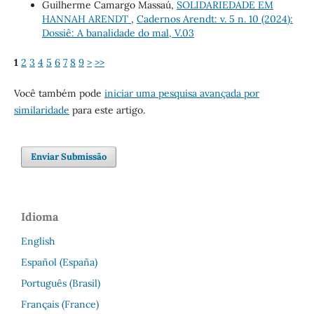
Guilherme Camargo Massaú,
SOLIDARIEDADE EM
HANNAH ARENDT
,
Cadernos Arendt: v. 5 n. 10 (2024):
Dossiê: A banalidade do mal, V.03
1
2
3
4
5
6
7
8
9
>
>>
Você também pode
iniciar uma pesquisa avançada por
similaridade
para este artigo.
Enviar Submissão
Idioma
English
Español (España)
Português (Brasil)
Français (France)