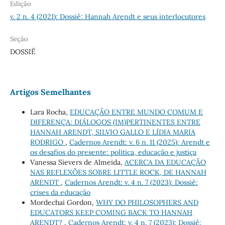
Edição
v. 2 n. 4 (2021): Dossiê: Hannah Arendt e seus interlocutores
Seção
DOSSIÊ
Artigos Semelhantes
Lara Rocha,
EDUCAÇÃO ENTRE MUNDO COMUM E
DIFERENÇA: DIÁLOGOS (IM)PERTINENTES ENTRE
HANNAH ARENDT, SILVIO GALLO E LÍDIA MARIA
RODRIGO
,
Cadernos Arendt: v. 6 n. 11 (2025): Arendt e
os desafios do presente: política, educação e justiça
Vanessa Sievers de Almeida,
ACERCA DA EDUCAÇÃO
NAS REFLEXÕES SOBRE LITTLE ROCK, DE HANNAH
ARENDT
,
Cadernos Arendt: v. 4 n. 7 (2023): Dossiê:
crises da educação
Mordechai Gordon,
WHY DO PHILOSOPHERS AND
EDUCATORS KEEP COMING BACK TO HANNAH
ARENDT?
,
Cadernos Arendt: v. 4 n. 7 (2023): Dossiê: