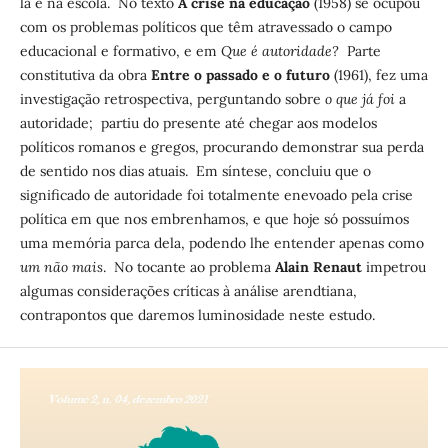
la e na escola. No texto
A crise na educação
(1958) se ocupou
com os problemas políticos que têm atravessado o campo
educacional e formativo, e em
Que é autoridade?
Parte
constitutiva da obra
Entre o passado e o futuro
(1961), fez uma
investigação retrospectiva, perguntando sobre
o que já foi
a
autoridade; partiu do presente até chegar aos modelos
políticos romanos e gregos, procurando demonstrar sua perda
de sentido nos dias atuais. Em síntese, concluiu que o
significado de autoridade foi totalmente enevoado pela crise
política em que nos embrenhamos, e que hoje só possuímos
uma memória parca dela, podendo lhe entender apenas como
um não mais
. No tocante ao problema
Alain Renaut
impetrou
algumas considerações críticas à análise arendtiana,
contrapontos que daremos luminosidade neste estudo.