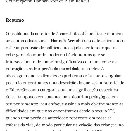
Counterpoint. Hannah Arendt. Alain Renaut.
Resumo
O problema da autoridade é caro à filosofia política e também
ao campo educacional.
Hannah Arendt
trata dele articulando-
o à compreensão de política e nos ajuda a entender que na
crise geral do mundo moderno há elementos que se
interseccionam de maneira significativa com uma crise na
educação, sendo
a perda da autoridade
um deles. A
abordagem que realiza desses problemas é bastante singular,
pois não encontramos uma descrição do que sejam Autoridade
e Educação como categorias ou uma significação específica
delas, tampouco constatamos uma doutrina pedagógica em
seu pensamento; seu enfoque assinala mais objetivamente as
dificuldades em que nos encontramos desde o século XX,
quando uma perda da autoridade repercute em todas as
esferas da vida, de modo particular na criação das crianças, no