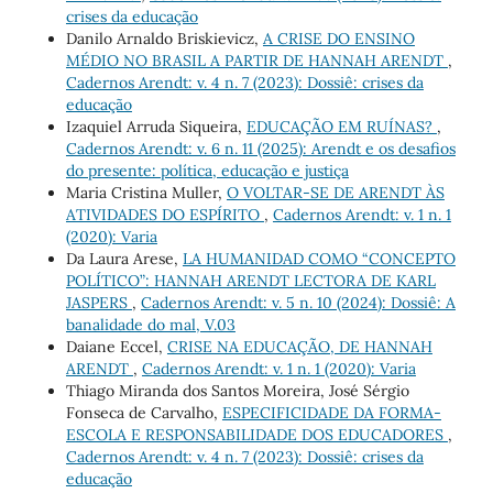
crises da educação
Danilo Arnaldo Briskievicz,
A CRISE DO ENSINO
MÉDIO NO BRASIL A PARTIR DE HANNAH ARENDT
,
Cadernos Arendt: v. 4 n. 7 (2023): Dossiê: crises da
educação
Izaquiel Arruda Siqueira,
EDUCAÇÃO EM RUÍNAS?
,
Cadernos Arendt: v. 6 n. 11 (2025): Arendt e os desafios
do presente: política, educação e justiça
Maria Cristina Muller,
O VOLTAR-SE DE ARENDT ÀS
ATIVIDADES DO ESPÍRITO
,
Cadernos Arendt: v. 1 n. 1
(2020): Varia
Da Laura Arese,
LA HUMANIDAD COMO “CONCEPTO
POLÍTICO”: HANNAH ARENDT LECTORA DE KARL
JASPERS
,
Cadernos Arendt: v. 5 n. 10 (2024): Dossiê: A
banalidade do mal, V.03
Daiane Eccel,
CRISE NA EDUCAÇÃO, DE HANNAH
ARENDT
,
Cadernos Arendt: v. 1 n. 1 (2020): Varia
Thiago Miranda dos Santos Moreira, José Sérgio
Fonseca de Carvalho,
ESPECIFICIDADE DA FORMA-
ESCOLA E RESPONSABILIDADE DOS EDUCADORES
,
Cadernos Arendt: v. 4 n. 7 (2023): Dossiê: crises da
educação