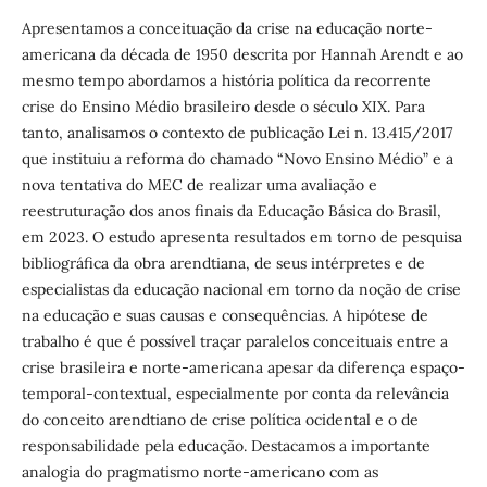
Apresentamos a conceituação da crise na educação norte-
americana da década de 1950 descrita por Hannah Arendt e ao
mesmo tempo abordamos a história política da recorrente
crise do Ensino Médio brasileiro desde o século XIX. Para
tanto, analisamos o contexto de publicação Lei n. 13.415/2017
que instituiu a reforma do chamado “Novo Ensino Médio” e a
nova tentativa do MEC de realizar uma avaliação e
reestruturação dos anos finais da Educação Básica do Brasil,
em 2023. O estudo apresenta resultados em torno de pesquisa
bibliográfica da obra arendtiana, de seus intérpretes e de
especialistas da educação nacional em torno da noção de crise
na educação e suas causas e consequências. A hipótese de
trabalho é que é possível traçar paralelos conceituais entre a
crise brasileira e norte-americana apesar da diferença espaço-
temporal-contextual, especialmente por conta da relevância
do conceito arendtiano de crise política ocidental e o de
responsabilidade pela educação. Destacamos a importante
analogia do pragmatismo norte-americano com as