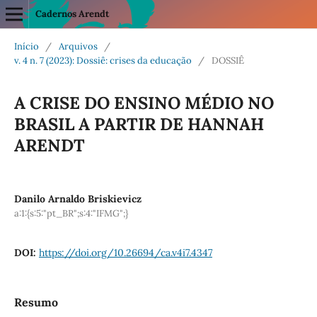
Cadernos Arendt
Início
/
Arquivos
/
v. 4 n. 7 (2023): Dossiê: crises da educação
/
DOSSIÊ
A CRISE DO ENSINO MÉDIO NO
BRASIL A PARTIR DE HANNAH
ARENDT
Danilo Arnaldo Briskievicz
a:1:{s:5:"pt_BR";s:4:"IFMG";}
DOI:
https://doi.org/10.26694/ca.v4i7.4347
Resumo