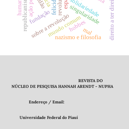
ação política
humanismo
solidão
felicidade
revolução
espaço
republicanismo
direito a ter direito
solidariedade
singularidade
fundação
sobre a revolução
mundo comum
hobbes
mal
nazismo e filosofia
REVISTA DO
NÚCLEO DE PESQUISA HANNAH ARENDT - NUPHA
Endereço / Email:
Universidade Federal do Piauí