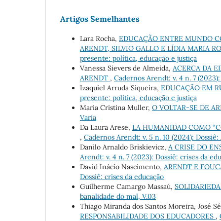
Artigos Semelhantes
Lara Rocha,
EDUCAÇÃO ENTRE MUNDO CO
ARENDT, SILVIO GALLO E LÍDIA MARIA 
presente: política, educação e justiça
Vanessa Sievers de Almeida,
ACERCA DA E
ARENDT
,
Cadernos Arendt: v. 4 n. 7 (2023):
Izaquiel Arruda Siqueira,
EDUCAÇÃO EM R
presente: política, educação e justiça
Maria Cristina Muller,
O VOLTAR-SE DE AR
Varia
Da Laura Arese,
LA HUMANIDAD COMO “CO
,
Cadernos Arendt: v. 5 n. 10 (2024): Dossiê:
Danilo Arnaldo Briskievicz,
A CRISE DO E
Arendt: v. 4 n. 7 (2023): Dossiê: crises da ed
David Inácio Nascimento,
ARENDT E FOUC
Dossiê: crises da educação
Guilherme Camargo Massaú,
SOLIDARIED
banalidade do mal, V.03
Thiago Miranda dos Santos Moreira, José S
RESPONSABILIDADE DOS EDUCADORES
,