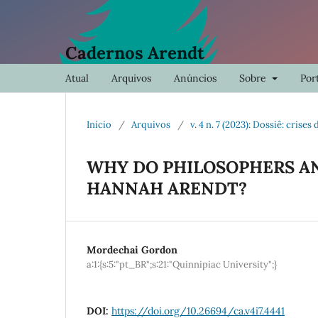
Cadernos Arendt
Atual
Arquivos
Anúncios
Sobre
Port
Início
/
Arquivos
/
v. 4 n. 7 (2023): Dossiê: crise
WHY DO PHILOSOPHERS A
HANNAH ARENDT?
Mordechai Gordon
a:1:{s:5:"pt_BR";s:21:"Quinnipiac University";}
DOI:
https://doi.org/10.26694/ca.v4i7.4441