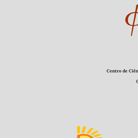
Centro de Ciências Humanas e L
CEP 64.049-550, Teresina 
E-mail: nupha
Indexad