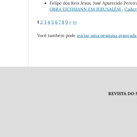
Felipe dos Reis Jesus, José Aparecido Pereir
OBRA EICHMANN EM JERUSALÉM
,
Cadern
1
2
3
4
5
6
7
8
9
>
>>
Você também pode
iniciar uma pesquisa avançada
REVISTA DO NÚCLEO DE PES
Endereço /
Universidade Fe