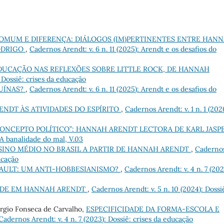
MUM E DIFERENÇA: DIÁLOGOS (IM)PERTINENTES ENTRE HAN
RODRIGO
,
Cadernos Arendt: v. 6 n. 11 (2025): Arendt e os desafios do
DUCAÇÃO NAS REFLEXÕES SOBRE LITTLE ROCK, DE HANNAH
 Dossiê: crises da educação
UÍNAS?
,
Cadernos Arendt: v. 6 n. 11 (2025): Arendt e os desafios do
ENDT ÀS ATIVIDADES DO ESPÍRITO
,
Cadernos Arendt: v. 1 n. 1 (202
NCEPTO POLÍTICO”: HANNAH ARENDT LECTORA DE KARL JASP
 A banalidade do mal, V.03
NSINO MÉDIO NO BRASIL A PARTIR DE HANNAH ARENDT
,
Caderno
ucação
AULT: UM ANTI-HOBBESIANISMO?
,
Cadernos Arendt: v. 4 n. 7 (202
ADE EM HANNAH ARENDT
,
Cadernos Arendt: v. 5 n. 10 (2024): Dossi
érgio Fonseca de Carvalho,
ESPECIFICIDADE DA FORMA-ESCOLA E
Cadernos Arendt: v. 4 n. 7 (2023): Dossiê: crises da educação