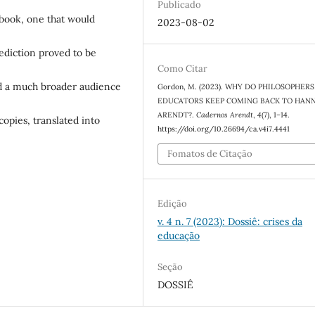
Publicado
book, one that would
2023-08-02
rediction proved to be
Como Citar
 a much broader audience
Gordon, M. (2023). WHY DO PHILOSOPHER
EDUCATORS KEEP COMING BACK TO HAN
ARENDT?.
Cadernos Arendt
,
4
(7), 1–14.
 copies, translated into
https://doi.org/10.26694/ca.v4i7.4441
Fomatos de Citação
Edição
v. 4 n. 7 (2023): Dossiê: crises da
educação
Seção
DOSSIÊ