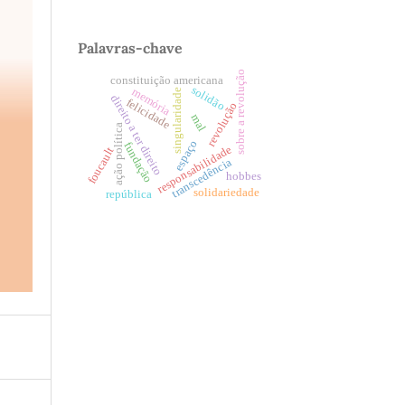
Palavras-chave
sobre a revolução
constituição americana
solidão
memória
singularidade
direito a ter direito
felicidade
revolução
mal
ação política
espaço
fundação
responsabilidade
foucault
transcedência
hobbes
solidariedade
república