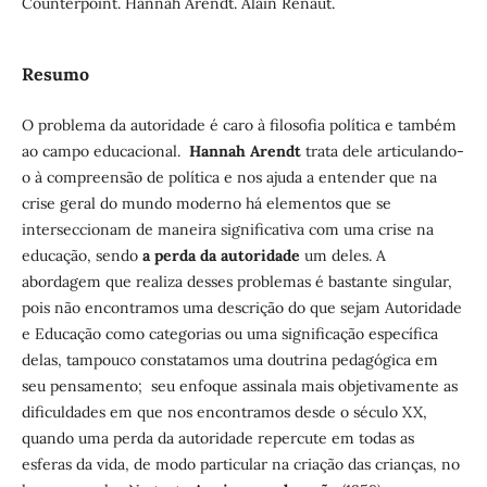
Counterpoint. Hannah Arendt. Alain Renaut.
Resumo
O problema da autoridade é caro à filosofia política e também
ao campo educacional.
Hannah Arendt
trata dele articulando-
o à compreensão de política e nos ajuda a entender que na
crise geral do mundo moderno há elementos que se
interseccionam de maneira significativa com uma crise na
educação, sendo
a perda da autoridade
um deles. A
abordagem que realiza desses problemas é bastante singular,
pois não encontramos uma descrição do que sejam Autoridade
e Educação como categorias ou uma significação específica
delas, tampouco constatamos uma doutrina pedagógica em
seu pensamento; seu enfoque assinala mais objetivamente as
dificuldades em que nos encontramos desde o século XX,
quando uma perda da autoridade repercute em todas as
esferas da vida, de modo particular na criação das crianças, no