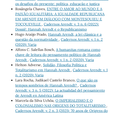
os desafios do presente: política, educação e justiça
Rosângela Chaves,
ENTRE O AMOR AO MUNDO E A
PAIXÃO IGUALITÁRIA: A IGUALDADE REPUBLICANA
EM ARENDT EM DIÁLOGO COM MONTESQUIEU E
TOCQUEVILLE
,
Cadernos Arendt: v. 3 n. 6 (2022):
Dossiê: Hannah Arendt e o Republicanismo
Hugo Araújo Prado,
Hannah Arendt, a lei clássica e a
questão da normatividade
,
Cadernos Arendt: v. 1 n. 2
(2020): Varia
Alfons C. Salellas Bosch,
A humanitas romana como
chave de leitura do pensamento político de Hannah
Arendt
,
Cadernos Arendt: v. 1 n. 2 (2020): Varia
Helton Adverse,
Solidão, Filosofia Política e
Totalitarismo em Hannah Arendt
,
Cadernos Arendt: v. 1
n. 2 (2020): Varia
Lara Rocha, Judikael Castelo Branco,
O que são os
tempos sombrios de Hannah Arendt?
,
Cadernos
Arendt: v. 3 n. 5 (2022): La actualidad del pensamiento
de Arendt en América Latina
Marcela da Silva Uchôa,
O IMPERIALISMO E O
COLONIALISMO NAS ORIGENS DO TOTALITARISMO
,
Cadernos Arendt: v. 2 n. 3 (2021): 70 anos de Origens do