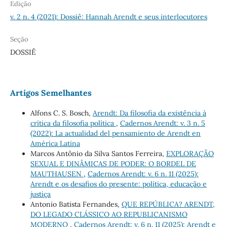
Edição
v. 2 n. 4 (2021): Dossiê: Hannah Arendt e seus interlocutores
Seção
DOSSIÊ
Artigos Semelhantes
Alfons C. S. Bosch,
Arendt: Da filosofia da existência à
crítica da filosofia política
,
Cadernos Arendt: v. 3 n. 5
(2022): La actualidad del pensamiento de Arendt en
América Latina
Marcos Antônio da Silva Santos Ferreira,
EXPLORAÇÃO
SEXUAL E DINÂMICAS DE PODER: O BORDEL DE
MAUTHAUSEN
,
Cadernos Arendt: v. 6 n. 11 (2025):
Arendt e os desafios do presente: política, educação e
justiça
Antonio Batista Fernandes,
QUE REPÚBLICA? ARENDT,
DO LEGADO CLÁSSICO AO REPUBLICANISMO
MODERNO
,
Cadernos Arendt: v. 6 n. 11 (2025): Arendt e