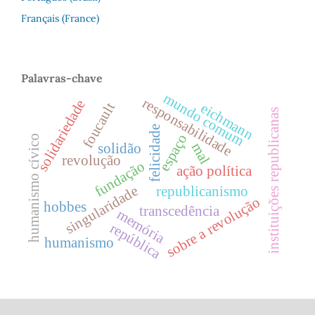
Français (France)
Palavras-chave
mundo comum
responsabilidade
solidariedade
foucault
eichmann
instituições republicanas
felicidade
espaço
humanismo cívico
mal
solidão
revolução
fundação
ação política
singularidade
republicanismo
sobre a revolução
hobbes
transcedência
memória
república
humanismo