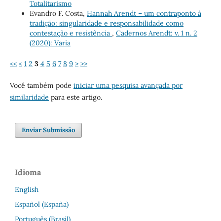
Totalitarismo
Evandro F. Costa,
Hannah Arendt – um contraponto à
tradição: singularidade e responsabilidade como
contestação e resistência
,
Cadernos Arendt: v. 1 n. 2
(2020): Varia
<<
<
1
2
3
4
5
6
7
8
9
>
>>
Você também pode
iniciar uma pesquisa avançada por
similaridade
para este artigo.
Enviar Submissão
Idioma
English
Español (España)
Português (Brasil)