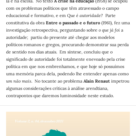
la e na escola. No texto
A crise na educação
(1958) se ocupou
com os problemas políticos que têm atravessado o campo
educacional e formativo, e em
Que é autoridade?
Parte
constitutiva da obra
Entre o passado e o futuro
(1961), fez uma
investigação retrospectiva, perguntando sobre
o que já foi
a
autoridade; partiu do presente até chegar aos modelos
políticos romanos e gregos, procurando demonstrar sua perda
de sentido nos dias atuais. Em síntese, concluiu que o
significado de autoridade foi totalmente enevoado pela crise
política em que nos embrenhamos, e que hoje só possuímos
uma memória parca dela, podendo lhe entender apenas como
um não mais
. No tocante ao problema
Alain Renaut
impetrou
algumas considerações críticas à análise arendtiana,
contrapontos que daremos luminosidade neste estudo.