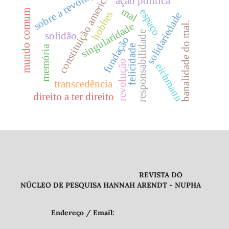
constituição americana
sobre a revolução
ação política
mal
espaço
mundo comum
hobbes
solidariedade
banalidade do mal.
singularidade
responsabilidade
solidão
fundação
felicidade
memória
revolução
eichmann
transcedência
direito a ter direito
REVISTA DO
NÚCLEO DE PESQUISA HANNAH ARENDT - NUPHA
Endereço / Email: