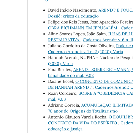
David Inácio Nascimento,
ARENDT E FOUC
Dossiê: crises da educação
Felipe dos Reis Jesus, José Aparecido Pereir
OBRA EICHMANN EM JERUSALÉM
,
Cadern
Aline Soares Lopes, João Salm,
ILHAS DE L
RESTAURATIVA
,
Cadernos Arendt: v. 6 n. 1
Juliano Cordeiro da Costa Oliveira,
Poder e
Cadernos Arendt: v. 1 n. 2 (2020): Varia
Hannah Arendt, NUPHA - Núcleo de Pesqui
(2020): Varia
Fina Birulés,
ARENDT SOBRE EICHMANN, 
banalidade do mal, V.02
Daiane Eccel,
O CONCEITO DE COMUNICA
DE HANNAH ARENDT
,
Cadernos Arendt: v. 
Roan Cordeiro,
SOBRE A “OBEDIÊNCIA CA
mal, V.03
Adriano Correia,
ACUMULAÇÃO ILIMITADA
70 anos de Origens do Totalitarismo
Antonio Glauton Varela Rocha,
O EQUILÍB
CONTEXTO DA VIDA DO ESPÍRITO
,
Cadern
educação e justiça