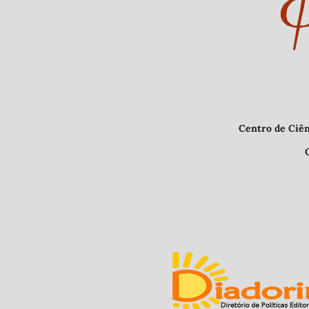
Centro de Ciências Humanas e L
CEP 64.049-550, Teresina 
E-mail: nupha
Indexad