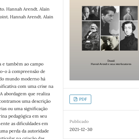
to. Hannah Arendt. Alain
oint. Hannah Arendt. Alain
tica e também ao campo
ndo-o à compreensão de
al do mundo moderno há
ificativa com uma crise na
A abordagem que realiza
PDF
ncontramos uma descrição
ias ou uma significação
rina pedagógica em seu
Publicado
ente as dificuldades em
2021-12-30
uma perda da autoridade
ticular na criação das