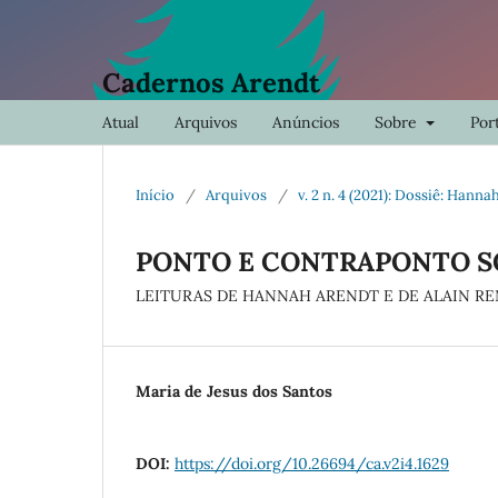
Cadernos Arendt
Atual
Arquivos
Anúncios
Sobre
Port
Início
/
Arquivos
/
v. 2 n. 4 (2021): Dossiê: Hann
PONTO E CONTRAPONTO S
LEITURAS DE HANNAH ARENDT E DE ALAIN R
Maria de Jesus dos Santos
DOI:
https://doi.org/10.26694/ca.v2i4.1629