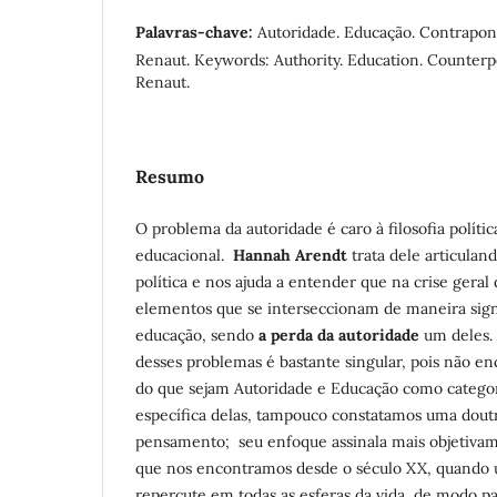
Palavras-chave:
Autoridade. Educação. Contrapon
Renaut. Keywords: Authority. Education. Counterp
Renaut.
Resumo
O problema da autoridade é caro à filosofia polí
educacional.
Hannah Arendt
trata dele articula
política e nos ajuda a entender que na crise ger
elementos que se interseccionam de maneira sign
educação, sendo
a perda da autoridade
um deles. 
desses problemas é bastante singular, pois não e
do que sejam Autoridade e Educação como categor
específica delas, tampouco constatamos uma dout
pensamento; seu enfoque assinala mais objetivam
que nos encontramos desde o século XX, quando 
repercute em todas as esferas da vida, de modo par