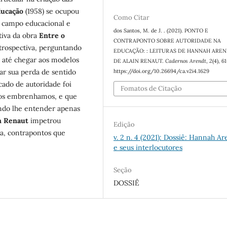
ducação
(1958) se ocupou
Como Citar
o campo educacional e
dos Santos, M. de J. . (2021). PONTO E
tiva da obra
Entre o
CONTRAPONTO SOBRE AUTORIDADE NA
etrospectiva, perguntando
EDUCAÇÃO: : LEITURAS DE HANNAH AREN
e até chegar aos modelos
DE ALAIN RENAUT.
Cadernos Arendt
,
2
(4), 6
https://doi.org/10.26694/ca.v2i4.1629
ar sua perda de sentido
icado de autoridade foi
Fomatos de Citação
nos embrenhamos, e que
ndo lhe entender apenas
n Renaut
impetrou
Edição
na, contrapontos que
v. 2 n. 4 (2021): Dossiê: Hannah Ar
e seus interlocutores
Seção
DOSSIÊ