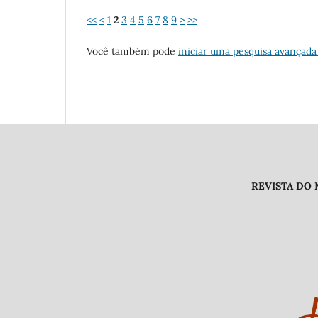
<<
<
1
2
3
4
5
6
7
8
9
>
>>
Você também pode
iniciar uma pesquisa avançada
REVISTA DO NÚCLEO DE PES
Endereço /
Universidade Fe