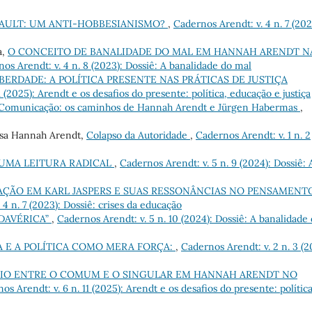
AULT: UM ANTI-HOBBESIANISMO?
,
Cadernos Arendt: v. 4 n. 7 (202
a,
O CONCEITO DE BANALIDADE DO MAL EM HANNAH ARENDT N
os Arendt: v. 4 n. 8 (2023): Dossiê: A banalidade do mal
IBERDADE: A POLÍTICA PRESENTE NAS PRÁTICAS DE JUSTIÇA
1 (2025): Arendt e os desafios do presente: política, educação e justiça
 Comunicação: os caminhos de Hannah Arendt e Jürgen Habermas
,
sa Hannah Arendt,
Colapso da Autoridade
,
Cadernos Arendt: v. 1 n. 2
UMA LEITURA RADICAL
,
Cadernos Arendt: v. 5 n. 9 (2024): Dossiê: 
ÇÃO EM KARL JASPERS E SUAS RESSONÂNCIAS NO PENSAMENT
4 n. 7 (2023): Dossiê: crises da educação
DAVÉRICA”
,
Cadernos Arendt: v. 5 n. 10 (2024): Dossiê: A banalidade
 E A POLÍTICA COMO MERA FORÇA:
,
Cadernos Arendt: v. 2 n. 3 (2
RIO ENTRE O COMUM E O SINGULAR EM HANNAH ARENDT NO
os Arendt: v. 6 n. 11 (2025): Arendt e os desafios do presente: política