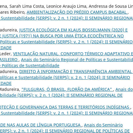
 Sena, Sarah Lima Costa, Leonice Araujo Lima, Andressa de Sousa Li
oares Ribeiro,
AMBIENTALIZAÇÃO DO PRÉDIO CAMPUS BACABAL
,
e Sustentabilidade (SERPS): v. 2 n. 1 (2024): II SEMINÁRIO REGIONA
Madureira,
JUSTIÇA ECOLÓGICA EM KLAUS BOSSELMANN (2020) E
 JUSTIÇA (1971) NA BUSCA POR UMA ÉTICA ECOCÊNTRICA NO
olíticas e Sustentabilidade (SERPS): v. 2 n. 1 (2024): II SEMINÁRIO
IDADE
 Leder,
VENTILAÇÃO NATURAL, CONFORTO TÉRMICO ADAPTATIVO 
ASILEIRO
,
Anais do Seminário Regional de Políticas e Sustentabili
e Políticas de Sustentabilidade
Madureira,
DIREITO À INFORMAÇÃO E TRANSPARÊNCIA AMBIENTAL
líticas e Sustentabilidade (SERPS): v. 2 n. 1 (2024): II SEMINÁRIO
IDADE
 Madureira,
"FULGURAS, Ó BRASIL, FLORÃO DA AMÉRICA"
,
Anais do
abilidade (SERPS): v. 2 n. 1 (2024): II SEMINÁRIO REGIONAL DE
OTEÇÃO E GOVERNANÇA DAS TERRAS E TERRITÓRIOS INDÍGENAS
,
e Sustentabilidade (SERPS): v. 2 n. 1 (2024): II SEMINÁRIO REGIONA
ADE NAS AULAS DE LÍNGUA PORTUGUESA
,
Anais do Seminário
(SERPS): v. 2 n. 1 (2024): II SEMINÁRIO REGIONAL DE POLÍTICAS DE