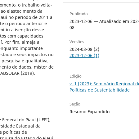
omento, o trabalho volta-
o ao elastecimento da
Publicado
Piauí no período de 2011 a
2023-12-06 — Atualizado em 202
e o período anterior e
08
mitiu a isenção desse
tos com capacidades
Versões
í. Por fim, almeja a
 enquanto importante
2024-03-08 (2)
 estado e seus impactos no
2023-12-06 (1)
pesquisa é qualitativa,
mento de dados, mister de
 ABSOLAR (2019).
Edição
v. 1 (2023): Seminário Regional d
Políticas de Sustentabilidade
Seção
Resumo Expandido
Federal do Piauí (UFPI),
rsidade Estadual da
 políticas de
squisa do Estado do Piauí