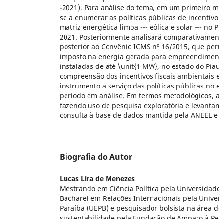
-2021). Para análise do tema, em um primeiro m
se a enumerar as políticas públicas de incentiv
matriz energética limpa --- eólica e solar --- no 
2021. Posteriormente analisará comparativament
posterior ao Convênio ICMS nº 16/2015, que per
imposto na energia gerada para empreendimen
instaladas de até \unit{1 MW}, no estado do Piau
compreensão dos incentivos fiscais ambientais
instrumento a serviço das políticas públicas no
período em análise. Em termos metodológicos, a 
fazendo uso de pesquisa exploratória e levanta
consulta à base de dados mantida pela ANEEL e
Biografia do Autor
Lucas Lira de Menezes
Mestrando em Ciência Política pela Universidade 
Bacharel em Relações Internacionais pela Unive
Paraíba (UEPB) e pesquisador bolsista na área de
sustentabilidade pela Fundação de Amparo à Pe