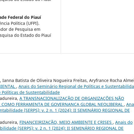
ade Federal do Piauí
cia Política (UFPI).
ador de Pesquisa em
squisa do Estado do Piauí
 Ianna Batista de Oliveira Nogueira Freitas, Aryfrance Rocha Alme
BIENTAL
,
Anais do Seminário Regional de Políticas e Sustentabilid
e Políticas de Sustentabilidade
Madureira,
A TRANSNACIONALIZAÇÃO DE ORGANIZAÇÕES NÃO
E COMO FERRAMENTA DE GOVERNANÇA GLOBAL NEOLIBERAL
,
Ana
entabilidade (SERPS): v. 2 n. 1 (2024): II SEMINÁRIO REGIONAL DE
Madureira,
FINANCEIRIZAÇÃO, MEIO AMBIENTE E CRISES
,
Anais do
abilidade (SERPS): v. 2 n. 1 (2024): II SEMINÁRIO REGIONAL DE