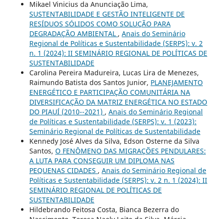
Mikael Vinicius da Anunciação Lima,
SUSTENTABILIDADE E GESTÃO INTELIGENTE DE
RESÍDUOS SÓLIDOS COMO SOLUÇÃO PARA
DEGRADAÇÃO AMBIENTAL
,
Anais do Seminário
Regional de Políticas e Sustentabilidade (SERPS): v. 2
n. 1 (2024): II SEMINÁRIO REGIONAL DE POLÍTICAS DE
SUSTENTABILIDADE
Carolina Pereira Madureira, Lucas Lira de Menezes,
Raimundo Batista dos Santos Junior,
PLANEJAMENTO
ENERGÉTICO E PARTICIPAÇÃO COMUNITÁRIA NA
DIVERSIFICAÇÃO DA MATRIZ ENERGÉTICA NO ESTADO
DO PIAUÍ (2010--2021)
,
Anais do Seminário Regional
de Políticas e Sustentabilidade (SERPS): v. 1 (2023):
Seminário Regional de Políticas de Sustentabilidade
Kennedy José Alves da Silva, Edson Osterne da Silva
Santos,
O FENÔMENO DAS MIGRAÇÕES PENDULARES:
A LUTA PARA CONSEGUIR UM DIPLOMA NAS
PEQUENAS CIDADES
,
Anais do Seminário Regional de
Políticas e Sustentabilidade (SERPS): v. 2 n. 1 (2024): II
SEMINÁRIO REGIONAL DE POLÍTICAS DE
SUSTENTABILIDADE
Hildebrando Feitosa Costa, Bianca Bezerra do