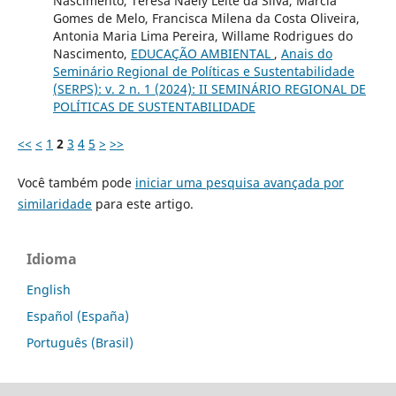
Nascimento, Teresa Naely Leite da Silva, Márcia
Gomes de Melo, Francisca Milena da Costa Oliveira,
Antonia Maria Lima Pereira, Willame Rodrigues do
Nascimento,
EDUCAÇÃO AMBIENTAL
,
Anais do
Seminário Regional de Políticas e Sustentabilidade
(SERPS): v. 2 n. 1 (2024): II SEMINÁRIO REGIONAL DE
POLÍTICAS DE SUSTENTABILIDADE
<<
<
1
2
3
4
5
>
>>
Você também pode
iniciar uma pesquisa avançada por
similaridade
para este artigo.
Idioma
English
Español (España)
Português (Brasil)