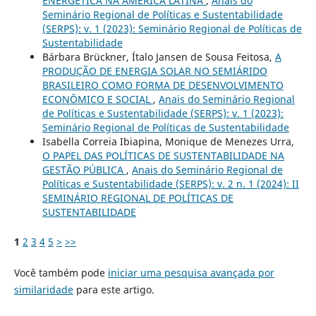
ENERGÉTICA NA AMÉRICA LATINA
,
Anais do
Seminário Regional de Políticas e Sustentabilidade
(SERPS): v. 1 (2023): Seminário Regional de Políticas de
Sustentabilidade
Bárbara Brückner, Ítalo Jansen de Sousa Feitosa,
A
PRODUÇÃO DE ENERGIA SOLAR NO SEMIÁRIDO
BRASILEIRO COMO FORMA DE DESENVOLVIMENTO
ECONÔMICO E SOCIAL
,
Anais do Seminário Regional
de Políticas e Sustentabilidade (SERPS): v. 1 (2023):
Seminário Regional de Políticas de Sustentabilidade
Isabella Correia Ibiapina, Monique de Menezes Urra,
O PAPEL DAS POLÍTICAS DE SUSTENTABILIDADE NA
GESTÃO PÚBLICA
,
Anais do Seminário Regional de
Políticas e Sustentabilidade (SERPS): v. 2 n. 1 (2024): II
SEMINÁRIO REGIONAL DE POLÍTICAS DE
SUSTENTABILIDADE
1
2
3
4
5
>
>>
Você também pode
iniciar uma pesquisa avançada por
similaridade
para este artigo.