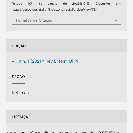
[citado 10º de agosto de 2026];10(1). Disponível em:
https://periodicos.ufpi.br/index.php/reufpi/article/view/784
Fomatos de Citação
EDIÇÃO
v. 10 n. 1 (2021): Rev Enferm UFPI
SEÇÃO
Reflexão
LICENÇA
Autores mantém os direitos autorais e concedem à REUFPI o