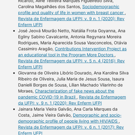
Ricardo, Aline Teixeira Marques Figueiredo Silva,
Carolina Magalhães dos Santos,
Sociodemographic
profile and quality of life in women with breast cancer
,
Revista de Enfermagem da UFPI: v. 9 n. 1 (2020): Rev
Enferm UFPI
José Jeová Mourão Netto, Natália Frota Goyanna, Ana
Egliny Sabino Cavalcante, Antonia Regynara Moreira
Rodrigues, Maria Aparecida Sousa Vasconcelos, Otávia
Cassimiro Aragão,
Contributions Intervention Project as
an educational tool in the Program More Doctors
,
Revista de Enfermagem da UFPI: v. 5 n. 4 (2016): Rev
Enferm UFPI
Giovanna de Oliveira Libório Dourado, Ana Karolina Silva
Ribeiro de Oliveira, Julia Maria de Jesus Sousa, Isaura
Danielli Borges de Sousa, Lílian Machado Vilarinho de
Moraes,
Characterization of fake news about the
pandemic COVID-19 in Brazil
,
Revista de Enfermagem
da UFPI: v. 9 n. 1 (2020): Rev Enferm UFPI
Jainara Maria Vieira Galvão, Ana Carla Marques da
Costa, Jaime Vieira Galvão,
Demographic and socio-
demographic profile of people living with HIV/AIDS
,
Revista de Enfermagem da UFPI: v. 6 n. 1 (2017): Rev
Enferm UFPI