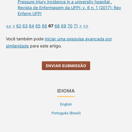
Pressure injury incidence in a university hospital
,
Revista de Enfermagem da UFPI: v. 6 n. 1 (2017): Rev
Enferm UFPI
<<
<
62
63
64
65
66
67
68
69
70
71
>
>>
Você também pode
iniciar uma pesquisa avançada por
similaridade
para este artigo.
ENVIAR SUBMISSÃO
IDIOMA
English
Português (Brasil)