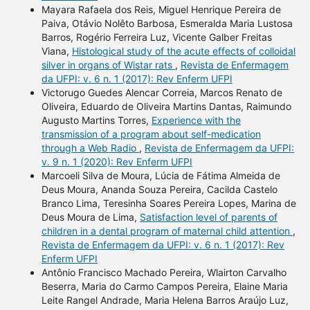
Mayara Rafaela dos Reis, Miguel Henrique Pereira de
Paiva, Otávio Nolêto Barbosa, Esmeralda Maria Lustosa
Barros, Rogério Ferreira Luz, Vicente Galber Freitas
Viana,
Histological study of the acute effects of colloidal
silver in organs of Wistar rats
,
Revista de Enfermagem
da UFPI: v. 6 n. 1 (2017): Rev Enferm UFPI
Victorugo Guedes Alencar Correia, Marcos Renato de
Oliveira, Eduardo de Oliveira Martins Dantas, Raimundo
Augusto Martins Torres,
Experience with the
transmission of a program about self-medication
through a Web Radio
,
Revista de Enfermagem da UFPI:
v. 9 n. 1 (2020): Rev Enferm UFPI
Marcoeli Silva de Moura, Lúcia de Fátima Almeida de
Deus Moura, Ananda Souza Pereira, Cacilda Castelo
Branco Lima, Teresinha Soares Pereira Lopes, Marina de
Deus Moura de Lima,
Satisfaction level of parents of
children in a dental program of maternal child attention
,
Revista de Enfermagem da UFPI: v. 6 n. 1 (2017): Rev
Enferm UFPI
Antônio Francisco Machado Pereira, Wlairton Carvalho
Beserra, Maria do Carmo Campos Pereira, Elaine Maria
Leite Rangel Andrade, Maria Helena Barros Araújo Luz,