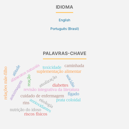
IDIOMA
English
Português (Brasil)
PALAVRAS-CHAVE
alimentos naturais
caminhada
atitude
toxicidade
relações mãe-filho
suplementação alimentar
suicídio
atualização
reação
autoimagem
diabettes
revisão integrativa da literatura
fígado
cuidado de enfermagem
etiologia
antioxidantes
prata coloidal
rins
nutrição do idoso
riscos físicos