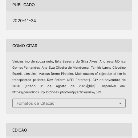
PUBLICADO
2020-11-24
COMO CITAR
Vinicius lino de souza neto, Erta Bezerra da Silva Alves, Andressa Mônica
Gomes Fernandes, Ana Elza Oliveira de Mendonça, Tamiris Lanny Claudino
Estrela Lins Lins, Mateus Breno Pinheiro. Main causes of rejection of rim in
transplanted patients. Rev Enferm UFPI [Internet]. 24º de novembro de
2020 [citado 8º de agosto de 2026];8(3). Disponível em:
https://periodicos.ufpi.br/index.php/reufpi/article/view/589
Fomatos de Citação
EDIÇÃO