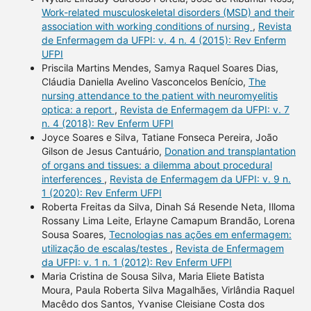
Work-related musculoskeletal disorders (MSD) and their
association with working conditions of nursing
,
Revista
de Enfermagem da UFPI: v. 4 n. 4 (2015): Rev Enferm
UFPI
Priscila Martins Mendes, Samya Raquel Soares Dias,
Cláudia Daniella Avelino Vasconcelos Benício,
The
nursing attendance to the patient with neuromyelitis
optica: a report
,
Revista de Enfermagem da UFPI: v. 7
n. 4 (2018): Rev Enferm UFPI
Joyce Soares e Silva, Tatiane Fonseca Pereira, João
Gilson de Jesus Cantuário,
Donation and transplantation
of organs and tissues: a dilemma about procedural
interferences
,
Revista de Enfermagem da UFPI: v. 9 n.
1 (2020): Rev Enferm UFPI
Roberta Freitas da Silva, Dinah Sá Resende Neta, Illoma
Rossany Lima Leite, Erlayne Camapum Brandão, Lorena
Sousa Soares,
Tecnologias nas ações em enfermagem:
utilização de escalas/testes
,
Revista de Enfermagem
da UFPI: v. 1 n. 1 (2012): Rev Enferm UFPI
Maria Cristina de Sousa Silva, Maria Eliete Batista
Moura, Paula Roberta Silva Magalhães, Virlândia Raquel
Macêdo dos Santos, Yvanise Cleisiane Costa dos