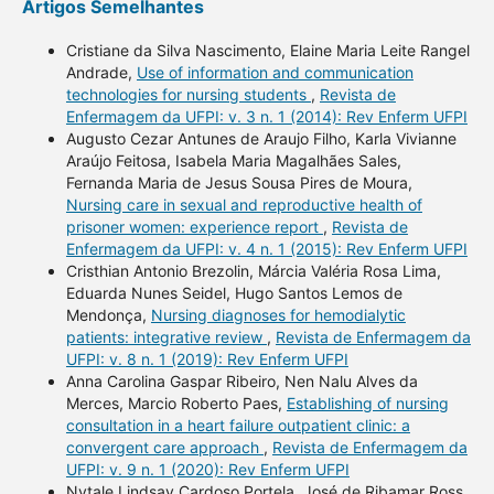
Artigos Semelhantes
Cristiane da Silva Nascimento, Elaine Maria Leite Rangel
Andrade,
Use of information and communication
technologies for nursing students
,
Revista de
Enfermagem da UFPI: v. 3 n. 1 (2014): Rev Enferm UFPI
Augusto Cezar Antunes de Araujo Filho, Karla Vivianne
Araújo Feitosa, Isabela Maria Magalhães Sales,
Fernanda Maria de Jesus Sousa Pires de Moura,
Nursing care in sexual and reproductive health of
prisoner women: experience report
,
Revista de
Enfermagem da UFPI: v. 4 n. 1 (2015): Rev Enferm UFPI
Cristhian Antonio Brezolin, Márcia Valéria Rosa Lima,
Eduarda Nunes Seidel, Hugo Santos Lemos de
Mendonça,
Nursing diagnoses for hemodialytic
patients: integrative review
,
Revista de Enfermagem da
UFPI: v. 8 n. 1 (2019): Rev Enferm UFPI
Anna Carolina Gaspar Ribeiro, Nen Nalu Alves da
Merces, Marcio Roberto Paes,
Establishing of nursing
consultation in a heart failure outpatient clinic: a
convergent care approach
,
Revista de Enfermagem da
UFPI: v. 9 n. 1 (2020): Rev Enferm UFPI
Nytale Lindsay Cardoso Portela, José de Ribamar Ross,