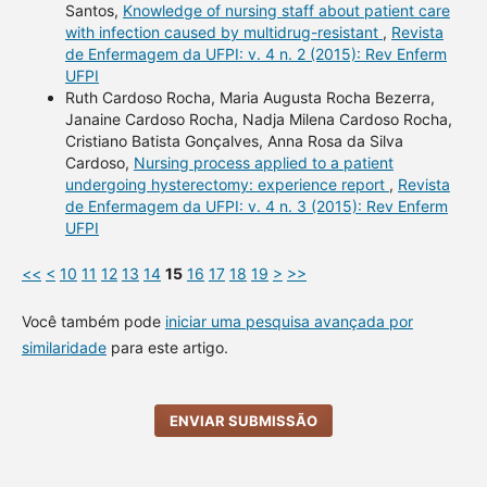
Santos,
Knowledge of nursing staff about patient care
with infection caused by multidrug-resistant
,
Revista
de Enfermagem da UFPI: v. 4 n. 2 (2015): Rev Enferm
UFPI
Ruth Cardoso Rocha, Maria Augusta Rocha Bezerra,
Janaine Cardoso Rocha, Nadja Milena Cardoso Rocha,
Cristiano Batista Gonçalves, Anna Rosa da Silva
Cardoso,
Nursing process applied to a patient
undergoing hysterectomy: experience report
,
Revista
de Enfermagem da UFPI: v. 4 n. 3 (2015): Rev Enferm
UFPI
<<
<
10
11
12
13
14
15
16
17
18
19
>
>>
Você também pode
iniciar uma pesquisa avançada por
similaridade
para este artigo.
ENVIAR SUBMISSÃO