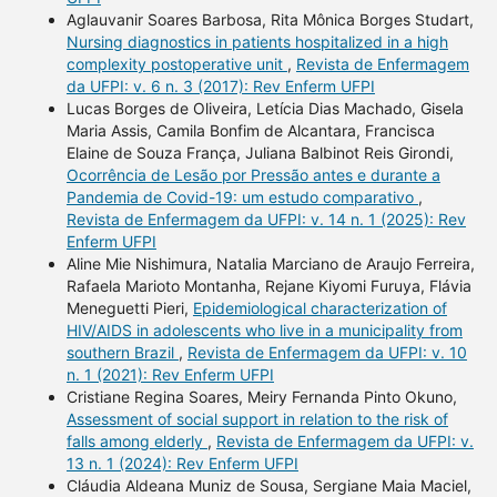
Aglauvanir Soares Barbosa, Rita Mônica Borges Studart,
Nursing diagnostics in patients hospitalized in a high
complexity postoperative unit
,
Revista de Enfermagem
da UFPI: v. 6 n. 3 (2017): Rev Enferm UFPI
Lucas Borges de Oliveira, Letícia Dias Machado, Gisela
Maria Assis, Camila Bonfim de Alcantara, Francisca
Elaine de Souza França, Juliana Balbinot Reis Girondi,
Ocorrência de Lesão por Pressão antes e durante a
Pandemia de Covid-19: um estudo comparativo
,
Revista de Enfermagem da UFPI: v. 14 n. 1 (2025): Rev
Enferm UFPI
Aline Mie Nishimura, Natalia Marciano de Araujo Ferreira,
Rafaela Marioto Montanha, Rejane Kiyomi Furuya, Flávia
Meneguetti Pieri,
Epidemiological characterization of
HIV/AIDS in adolescents who live in a municipality from
southern Brazil
,
Revista de Enfermagem da UFPI: v. 10
n. 1 (2021): Rev Enferm UFPI
Cristiane Regina Soares, Meiry Fernanda Pinto Okuno,
Assessment of social support in relation to the risk of
falls among elderly
,
Revista de Enfermagem da UFPI: v.
13 n. 1 (2024): Rev Enferm UFPI
Cláudia Aldeana Muniz de Sousa, Sergiane Maia Maciel,