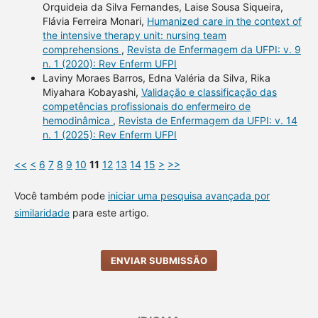
Orquideia da Silva Fernandes, Laise Sousa Siqueira,
Flávia Ferreira Monari,
Humanized care in the context of
the intensive therapy unit: nursing team
comprehensions
,
Revista de Enfermagem da UFPI: v. 9
n. 1 (2020): Rev Enferm UFPI
Laviny Moraes Barros, Edna Valéria da Silva, Rika
Miyahara Kobayashi,
Validação e classificação das
competências profissionais do enfermeiro de
hemodinâmica
,
Revista de Enfermagem da UFPI: v. 14
n. 1 (2025): Rev Enferm UFPI
<<
<
6
7
8
9
10
11
12
13
14
15
>
>>
Você também pode
iniciar uma pesquisa avançada por
similaridade
para este artigo.
ENVIAR SUBMISSÃO