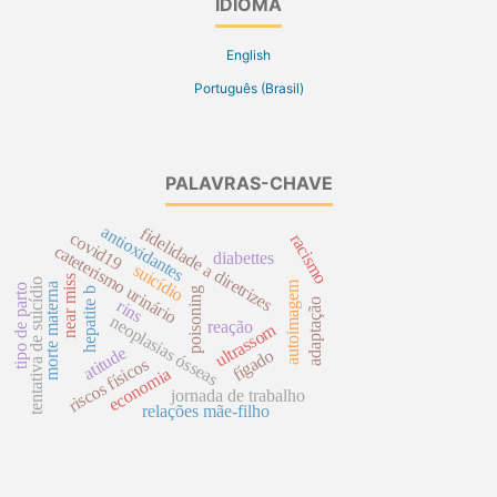
IDIOMA
English
Português (Brasil)
PALAVRAS-CHAVE
antioxidantes
fidelidade a diretrizes
covid19
racismo
cateterismo urinário
diabettes
suicídio
near miss
tentativa de suicídio
autoimagem
morte materna
tipo de parto
poisoning
hepatite b
adaptação
rins
neoplasias ósseas
reação
ultrassom
atitude
fígado
riscos físicos
economia
jornada de trabalho
relações mãe-filho