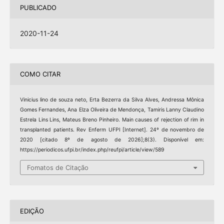
PUBLICADO
2020-11-24
COMO CITAR
Vinicius lino de souza neto, Erta Bezerra da Silva Alves, Andressa Mônica
Gomes Fernandes, Ana Elza Oliveira de Mendonça, Tamiris Lanny Claudino
Estrela Lins Lins, Mateus Breno Pinheiro. Main causes of rejection of rim in
transplanted patients. Rev Enferm UFPI [Internet]. 24º de novembro de
2020 [citado 8º de agosto de 2026];8(3). Disponível em:
https://periodicos.ufpi.br/index.php/reufpi/article/view/589
Fomatos de Citação
EDIÇÃO