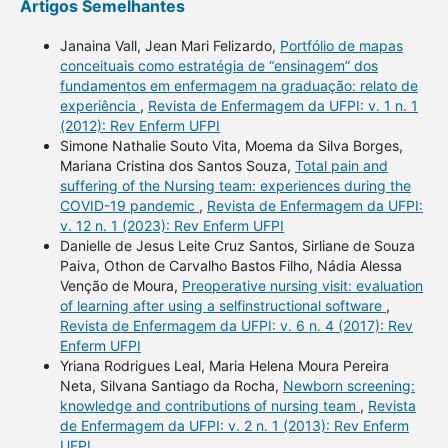
Artigos Semelhantes
Janaina Vall, Jean Mari Felizardo,
Portfólio de mapas
conceituais como estratégia de “ensinagem” dos
fundamentos em enfermagem na graduação: relato de
experiência
,
Revista de Enfermagem da UFPI: v. 1 n. 1
(2012): Rev Enferm UFPI
Simone Nathalie Souto Vita, Moema da Silva Borges,
Mariana Cristina dos Santos Souza,
Total pain and
suffering of the Nursing team: experiences during the
COVID-19 pandemic
,
Revista de Enfermagem da UFPI:
v. 12 n. 1 (2023): Rev Enferm UFPI
Danielle de Jesus Leite Cruz Santos, Sirliane de Souza
Paiva, Othon de Carvalho Bastos Filho, Nádia Alessa
Venção de Moura,
Preoperative nursing visit: evaluation
of learning after using a selfinstructional software
,
Revista de Enfermagem da UFPI: v. 6 n. 4 (2017): Rev
Enferm UFPI
Yriana Rodrigues Leal, Maria Helena Moura Pereira
Neta, Silvana Santiago da Rocha,
Newborn screening:
knowledge and contributions of nursing team
,
Revista
de Enfermagem da UFPI: v. 2 n. 1 (2013): Rev Enferm
UFPI