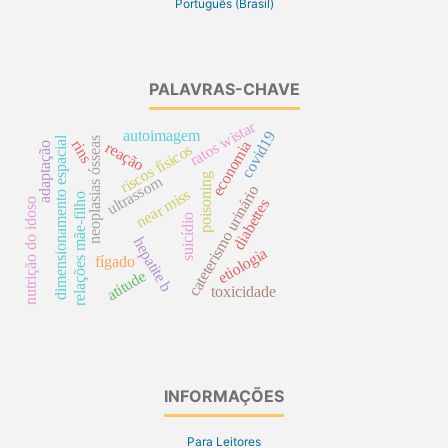
Português (Brasil)
PALAVRAS-CHAVE
ratos wistar
autoimagem
covid19
dimensionamento espacial
neoplasias ósseas
rins
economia
reação
adaptação
riscos físicos
poisoning
ultrassom
cateterismo urinário
near miss
relações mãe-filho
nutrição do idoso
diabettes
suicídio
hepatite b
etiologia
fígado
atitude
toxicidade
INFORMAÇÕES
Para Leitores