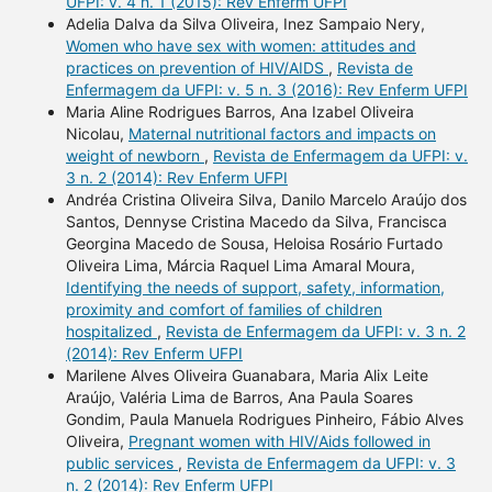
UFPI: v. 4 n. 1 (2015): Rev Enferm UFPI
Adelia Dalva da Silva Oliveira, Inez Sampaio Nery,
Women who have sex with women: attitudes and
practices on prevention of HIV/AIDS
,
Revista de
Enfermagem da UFPI: v. 5 n. 3 (2016): Rev Enferm UFPI
Maria Aline Rodrigues Barros, Ana Izabel Oliveira
Nicolau,
Maternal nutritional factors and impacts on
weight of newborn
,
Revista de Enfermagem da UFPI: v.
3 n. 2 (2014): Rev Enferm UFPI
Andréa Cristina Oliveira Silva, Danilo Marcelo Araújo dos
Santos, Dennyse Cristina Macedo da Silva, Francisca
Georgina Macedo de Sousa, Heloisa Rosário Furtado
Oliveira Lima, Márcia Raquel Lima Amaral Moura,
Identifying the needs of support, safety, information,
proximity and comfort of families of children
hospitalized
,
Revista de Enfermagem da UFPI: v. 3 n. 2
(2014): Rev Enferm UFPI
Marilene Alves Oliveira Guanabara, Maria Alix Leite
Araújo, Valéria Lima de Barros, Ana Paula Soares
Gondim, Paula Manuela Rodrigues Pinheiro, Fábio Alves
Oliveira,
Pregnant women with HIV/Aids followed in
public services
,
Revista de Enfermagem da UFPI: v. 3
n. 2 (2014): Rev Enferm UFPI