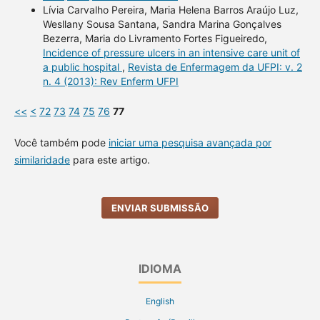
Lívia Carvalho Pereira, Maria Helena Barros Araújo Luz,
Wesllany Sousa Santana, Sandra Marina Gonçalves
Bezerra, Maria do Livramento Fortes Figueiredo,
Incidence of pressure ulcers in an intensive care unit of
a public hospital
,
Revista de Enfermagem da UFPI: v. 2
n. 4 (2013): Rev Enferm UFPI
<<
<
72
73
74
75
76
77
Você também pode
iniciar uma pesquisa avançada por
similaridade
para este artigo.
ENVIAR SUBMISSÃO
IDIOMA
English