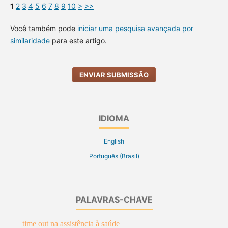
1
2
3
4
5
6
7
8
9
10
>
>>
Você também pode
iniciar uma pesquisa avançada por
similaridade
para este artigo.
ENVIAR SUBMISSÃO
IDIOMA
English
Português (Brasil)
PALAVRAS-CHAVE
time out na assistência à saúde