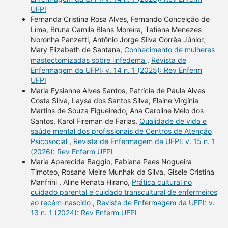
UFPI
Fernanda Cristina Rosa Alves, Fernando Conceição de
Lima, Bruna Camila Blans Moreira, Tatiana Menezes
Noronha Panzetti, Antônio Jorge Silva Corrêa Júnior,
Mary Elizabeth de Santana,
Conhecimento de mulheres
mastectomizadas sobre linfedema
,
Revista de
Enfermagem da UFPI: v. 14 n. 1 (2025): Rev Enferm
UFPI
Maria Eysianne Alves Santos, Patrícia de Paula Alves
Costa Silva, Laysa dos Santos Silva, Elaine Virgínia
Martins de Souza Figueiredo, Ana Caroline Melo dos
Santos, Karol Fireman de Farias,
Qualidade de vida e
saúde mental dos profissionais de Centros de Atenção
Psicosocial
,
Revista de Enfermagem da UFPI: v. 15 n. 1
(2026): Rev Enferm UFPI
Maria Aparecida Baggio, Fabiana Paes Nogueira
Timoteo, Rosane Meire Munhak da Silva, Gisele Cristina
Manfrini , Aline Renata Hirano,
Prática cultural no
cuidado parental e cuidado transcultural de enfermeiros
ao recém-nascido
,
Revista de Enfermagem da UFPI: v.
13 n. 1 (2024): Rev Enferm UFPI