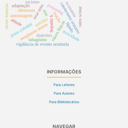
racismo
economia
cateterismo urinário
poisoning
near miss
adaptação
morte materna
ratos wistar
ultrassom
rins
reação
autoimagem
hepatite b
suicídio
atitude
riscos físicos
fígado
prata coloidal
neoplasias ósseas
toxicidade
diabettes
tabagismo
vigilância de evento sentinela
INFORMAÇÕES
Para Leitores
Para Autores
Para Bibliotecários
NAVEGAR