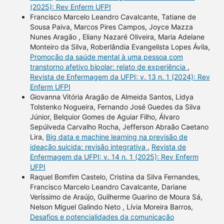
(2025): Rev Enferm UFPI
Francisco Marcelo Leandro Cavalcante, Tatiane de
Sousa Paiva, Marcos Pires Campos, Joyce Mazza
Nunes Aragão , Eliany Nazaré Oliveira, Maria Adelane
Monteiro da Silva, Roberlândia Evangelista Lopes Ávila,
Promoção da saúde mental à uma pessoa com
transtorno afetivo bipolar: relato de experiência
,
Revista de Enfermagem da UFPI: v. 13 n. 1 (2024): Rev
Enferm UFPI
Giovanna Vitória Aragão de Almeida Santos, Lidya
Tolstenko Nogueira, Fernando José Guedes da Silva
Júnior, Belquior Gomes de Aguiar Filho, Álvaro
Sepúlveda Carvalho Rocha, Jefferson Abraão Caetano
Lira,
Big data e machine learning na previsão de
ideação suicida: revisão integrativa
,
Revista de
Enfermagem da UFPI: v. 14 n. 1 (2025): Rev Enferm
UFPI
Raquel Bomfim Castelo, Cristina da Silva Fernandes,
Francisco Marcelo Leandro Cavalcante, Dariane
Veríssimo de Araújo, Guilherme Guarino de Moura Sá,
Nelson Miguel Galindo Neto , Lívia Moreira Barros,
Desafios e potencialidades da comunicação