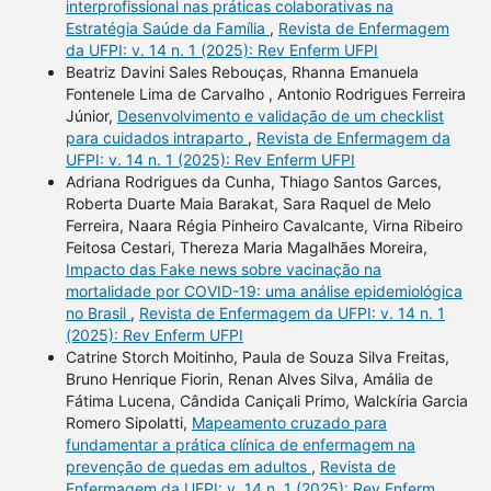
interprofissional nas práticas colaborativas na
Estratégia Saúde da Família
,
Revista de Enfermagem
da UFPI: v. 14 n. 1 (2025): Rev Enferm UFPI
Beatriz Davini Sales Rebouças, Rhanna Emanuela
Fontenele Lima de Carvalho , Antonio Rodrigues Ferreira
Júnior,
Desenvolvimento e validação de um checklist
para cuidados intraparto
,
Revista de Enfermagem da
UFPI: v. 14 n. 1 (2025): Rev Enferm UFPI
Adriana Rodrigues da Cunha, Thiago Santos Garces,
Roberta Duarte Maia Barakat, Sara Raquel de Melo
Ferreira, Naara Régia Pinheiro Cavalcante, Virna Ribeiro
Feitosa Cestari, Thereza Maria Magalhães Moreira,
Impacto das Fake news sobre vacinação na
mortalidade por COVID-19: uma análise epidemiológica
no Brasil
,
Revista de Enfermagem da UFPI: v. 14 n. 1
(2025): Rev Enferm UFPI
Catrine Storch Moitinho, Paula de Souza Silva Freitas,
Bruno Henrique Fiorin, Renan Alves Silva, Amália de
Fátima Lucena, Cândida Caniçali Primo, Walckíria Garcia
Romero Sipolatti,
Mapeamento cruzado para
fundamentar a prática clínica de enfermagem na
prevenção de quedas em adultos
,
Revista de
Enfermagem da UFPI: v. 14 n. 1 (2025): Rev Enferm