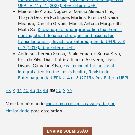
UFPI: v. 11 n. 1 (2022): Rev Enferm UFPI
Maicon de Araujo Nogueira, Marcio Almeida Lins,
Thayná Desireé Rodrigues Martins, Priscila Oliveira
Miranda, Danielle Oliveira Maciel, Antonia Margareth
Moita Sá,
Knowledge of undergraduation teachers in
nursing about donation of organs and tissues for
transplantation
,
Revista de Enfermagem da UFPI: v. 6
n. 2 (2017): Rev Enferm UFPI
Anderson Pereira Sousa, Paulo Eduardo Sousa Silva,
Rosilda Silva Dias, Patrícia Ribeiro Azevedo, Líscia
Divana Carvalho Silva,
Evaluation of the policy of
integral attention the men's health
,
Revista de
Enfermagem da UFPI: v. 4 n. 3 (2015): Rev Enferm UFPI
<<
<
44
45
46
47
48
49
50
>
>>
Você também pode
iniciar uma pesquisa avançada por
similaridade
para este artigo.
ENVIAR SUBMISSÃO