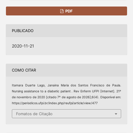
PDF
PUBLICADO
2020-11-21
COMO CITAR
Itamara Duarte Lago, Janaina Maria dos Santos Francisco de Paula.
Nursing assistance to a diabetic patient . Rev Enferm UFPI [Internet]. 21º
de novembro de 2020 [citado 7º de agosto de 2026];6(4). Disponível em:
https://periodicos.ufpi.br/index.php/reufpi/article/view/477
Fomatos de Citação