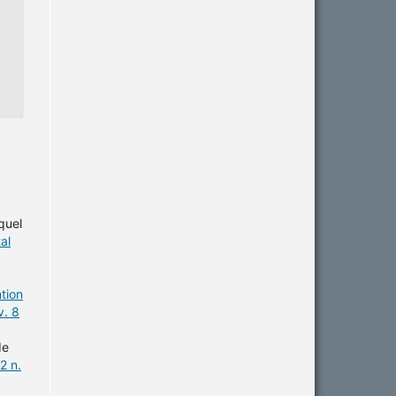
quel
al
ntion
v. 8
de
2 n.