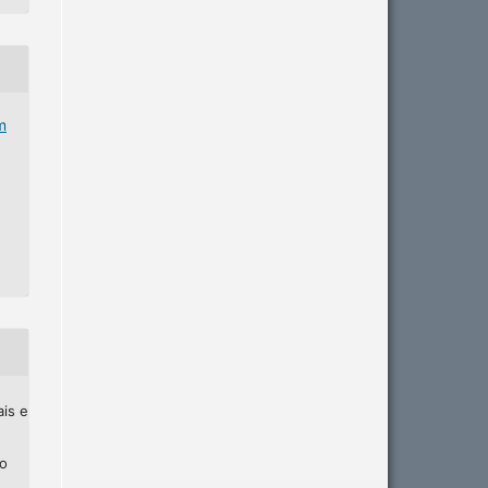
m
ais e
ho