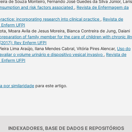
reira de Souza Monteiro, Fernando José Guedes da Silva Júnior, Lari
sumption and risk factors associated
,
Revista de Enfermagem da
actice: incorporating research into clinical practice
,
Revista de
v Enferm UFPI
a, Moara Avila de Jesus Moreira, Bianca Contreira de Jung, Daiani
preparation of family member for the care of children with chronic ill
 (2017): Rev Enferm UFPI
ira Lima Araújo, Ilana Mendes Cabral, Vitória Pires Alencar,
Uso do
avaliar o volume urinário e dispositivo vesical invasivo
,
Revista de
v Enferm UFPI
a por similaridade
para este artigo.
INDEXADORES, BASE DE DADOS E REPOSITÓRIOS