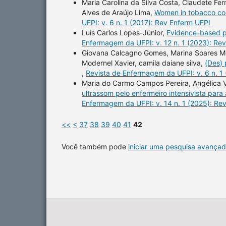
Maria Carolina da Silva Costa, Claudete Fer
Alves de Araújo Lima,
Women in tobacco con
UFPI: v. 6 n. 1 (2017): Rev Enferm UFPI
Luís Carlos Lopes-Júnior,
Evidence-based pr
Enfermagem da UFPI: v. 12 n. 1 (2023): Re
Giovana Calcagno Gomes, Marina Soares Mot
Modernel Xavier, camila daiane silva,
(Des) 
,
Revista de Enfermagem da UFPI: v. 6 n. 1
Maria do Carmo Campos Pereira, Angélica Vie
ultrassom pelo enfermeiro intensivista para 
Enfermagem da UFPI: v. 14 n. 1 (2025): Re
<<
<
37
38
39
40
41
42
Você também pode
iniciar uma pesquisa avançad