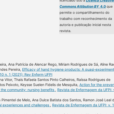
licenciado sob a
Licença Creative
Commons Attibution BY
4.0
que
permite o compartilhamento do
trabalho com reconhecimento da
autoria e publicação inicial nesta
revista.
eira, Ana Patrícia de Alencar Rego, Miriam Rodrigues de Sá, Aline Ra
andes Pereira,
Efficacy of hand hygiene products: A quasi-experiment
10 n. 1 (2021): Rev Enferm UFPI
a Vitor, Thaís Rafaela Santos Pinto Calheiros, Raíssa Rodrigues de
os Peixoto, Keysse Suelen Fidelis de Mesquita,
Action for the preve
n the community: nursing benefits
,
Revista de Enfermagem da UFPI: 
ia Pimentel de Melo, Ana Dulce Batista dos Santos, Ramon José Leal 
nal experiences and challenges
,
Revista de Enfermagem da UFPI: v. 1