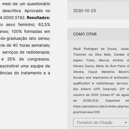
r meio de um questionário
a descritiva. Aprovado no
2020-10-23
.4.0000.5192.
Resultados:
do sexo feminino; 62,5%
 anos; 100% formadas em
COMO CITAR
 pós-graduação
lato sensu
;
ia de 40 horas semanais;
Nauã Rodrigues de Souza, Jessic
serviços de radioterapia;
Thamires da Silva Melo, Daniela 
s e 25% de congressos.
Aquino Freire, Marcos Antônio d
rescindível uma equipe de
Oliveira Souza, Maria do Bom Parto 
Oliveira, Dayse Medeiros Bezerra
ências do tratamento e a
Nursery and importance of profession
qualification in radiotherapy services
Rev Enferm UFPI [Internet]. 23º 
outubro de 2020 [citado 6º de agos
de 2026];5(3). Disponível em
https://periodicos.ufpi.br/index.php/reu
pi/article/view/395
Fomatos de Citação