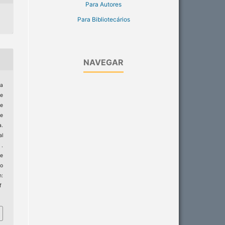
Para Autores
Para Bibliotecários
NAVEGAR
a
de
e
de
.
al
 .
de
to
:
f