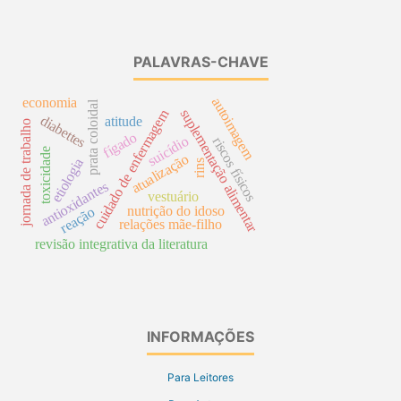
PALAVRAS-CHAVE
economia
autoimagem
prata coloidal
cuidado de enfermagem
suplementação alimentar
diabettes
atitude
jornada de trabalho
fígado
suicídio
riscos físicos
toxicidade
atualização
etiologia
rins
antioxidantes
vestuário
nutrição do idoso
reação
relações mãe-filho
revisão integrativa da literatura
INFORMAÇÕES
Para Leitores