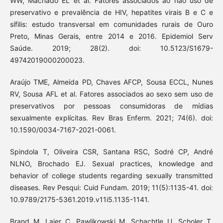
WW, Machado EL et al. Fatores associados ao não uso de
preservativo e prevalência de HIV, hepatites virais B e C e
sífilis: estudo transversal em comunidades rurais de Ouro
Preto, Minas Gerais, entre 2014 e 2016. Epidemiol Serv
Saúde. 2019; 28(2). doi: 10.5123/S1679-
49742019000200023.
Araújo TME, Almeida PD, Chaves AFCP, Sousa ECCL, Nunes
RV, Sousa AFL et al. Fatores associados ao sexo sem uso de
preservativos por pessoas consumidoras de mídias
sexualmente explícitas. Rev Bras Enferm. 2021; 74(6). doi:
10.1590/0034-7167-2021-0061.
Spindola T, Oliveira CSR, Santana RSC, Sodré CP, André
NLNO, Brochado EJ. Sexual practices, knowledge and
behavior of college students regarding sexually transmitted
diseases. Rev Pesqui: Cuid Fundam. 2019; 11(5):1135-41. doi:
10.9789/2175-5361.2019.v11i5.1135-1141.
Brand M, Laier C, Pawlikowski M, Schachtle U, Scholer T,