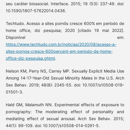
seu caráter biossocial. Interface. 2015; 19 (53): 237-49. doi:
10.1590/1807-57622014.0436.
Techtudo. Acesso a sites pornôs cresce 600% em período de
home office, diz pesquisa; 2020 [citado 19 mai 2022].
Disponível em:
https://www.techtudo.com.br/noticias/2020/08/acesso-a-
sites-pornos-cresce-600percent-em-periodo-de-home-
office-diz-pesquisa.ghtml
.
Nelson KM, Perry NS, Carrey MP. Sexually Explicit Media Use
Among 14-17-Year-Old Sexual Minority Males in the U.S. Arch
Sex Behav. 2019; 48(8): 2345-55. doi: 10.1007/s10508-019-
01501-3.
Hald GM, Malamuth NN. Experimental effects of exposure to
pornography: The moderating effect of personality and
mediating effect of sexual arousal. Arch Sex Behav. 2015;
44(1): 99-109. doi: 10.1007/s10508-014-0291-5.