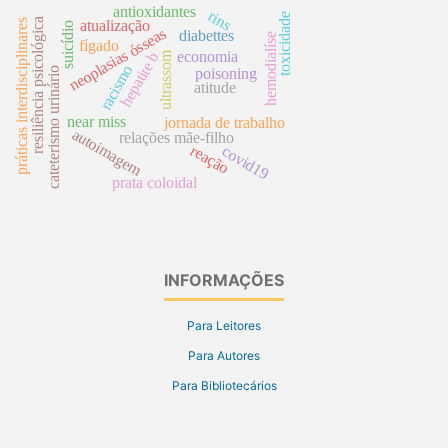
antioxidantes
rins
toxicidade
resiliência psicológica
práticas interdisciplinares
atualização
suicídio
neoplasias ósseas
diabettes
hemodialíse
fígado
economia
hepatite b
ultrassom
racismo
cateterismo urinário
poisoning
atitude
near miss
jornada de trabalho
autoimagem
relações mãe-filho
reação
covid19
prata coloidal
INFORMAÇÕES
Para Leitores
Para Autores
Para Bibliotecários