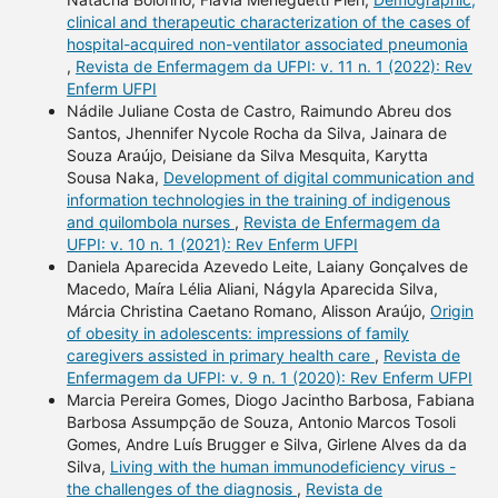
clinical and therapeutic characterization of the cases of
hospital-acquired non-ventilator associated pneumonia
,
Revista de Enfermagem da UFPI: v. 11 n. 1 (2022): Rev
Enferm UFPI
Nádile Juliane Costa de Castro, Raimundo Abreu dos
Santos, Jhennifer Nycole Rocha da Silva, Jainara de
Souza Araújo, Deisiane da Silva Mesquita, Karytta
Sousa Naka,
Development of digital communication and
information technologies in the training of indigenous
and quilombola nurses
,
Revista de Enfermagem da
UFPI: v. 10 n. 1 (2021): Rev Enferm UFPI
Daniela Aparecida Azevedo Leite, Laiany Gonçalves de
Macedo, Maíra Lélia Aliani, Nágyla Aparecida Silva,
Márcia Christina Caetano Romano, Alisson Araújo,
Origin
of obesity in adolescents: impressions of family
caregivers assisted in primary health care
,
Revista de
Enfermagem da UFPI: v. 9 n. 1 (2020): Rev Enferm UFPI
Marcia Pereira Gomes, Diogo Jacintho Barbosa, Fabiana
Barbosa Assumpção de Souza, Antonio Marcos Tosoli
Gomes, Andre Luís Brugger e Silva, Girlene Alves da da
Silva,
Living with the human immunodeficiency virus -
the challenges of the diagnosis
,
Revista de