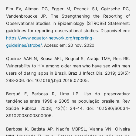
Elm EV, Altman DG, Egger M, Pocock SJ, Gøtzsche PC,
Vandenbroucke JP. The Strengthening the Reporting of
Observational Studies in Epidemiology (STROBE) Statement:
guidelines for reporting observational studies. Disponível em:
https://www.equator-network.org/reporting-
guidelines/strobe/
. Acesso em: 20 nov. 2020.
Queiroz AAFLN, Sousa AFL, Brignol S, Araújo TME, Reis RK.
Vulnerability to HIV among older men who have sex with men
users of dating apps in Brazil. Braz J Infect Dis. 2019; 23(5):
298-306. doi: 10.1016/j.bjid.2019.07.005.
Berquó E, Barbosa R, Lima LP. Uso do preservativo:
tendências entre 1998 e 2005 na população brasileira. Rev
Saúde Pública. 2008; 42(1): 34-44. doi: 10.1590/S0034-
89102008000800006.
Barbosa K, Batista AP, Nacife MBPSL, Vianna VN, Oliveira