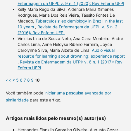
Enfermagem da UFPI: v. 9 n. 1 (2020): Rev Enferm UFPI
Kelly Maria Rego da Silva, Aldenora Maria Ximenes
Rodrigues, Maria Dos Reis Vieira, Tássito Fontes De
Macedo,
Tuberculosis’ epidemiology in Brazil in the last
10 years
,
Revista de Enfermagem da UFPI: v. 5 n. 2
(2016): Rev Enferm UFPI
Vinicius Lino de Souza Neto, Ana Clara Monteiro, André
Carlos Lima, Anne Heloyse Ribeiro Ferreira, Joyce
Carolynne Silva, Maria Alzete de Lima,
Audio visual
resource for learning about drowning: experience report
,
Revista de Enfermagem da UFPI: v. 6 n. 1 (2017): Rev
Enferm UFPI
<<
<
5
6
7
8
9
10
Você também pode
iniciar uma pesquisa avançada por
similaridade
para este artigo.
Artigos mais lidos pelo mesmo(s) autor(es)
Hernandes Flanklin Carvalho Oliveira, Augusto Cezar