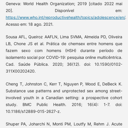
Geneva: World Health Organization; 2019 [citado 2022 mai
20]. Disponível em:
https://www.who.int/reproductivehealth/topics/adolescence/en/
.
Acesso em: 18 ago. 2021.
Sousa AFL, Queiroz AAFLN, Lima SVMA, Almeida PD, Oliveira
LB, Chone JS et al. Prática de chemsex entre homens que
fazem sexo com homens (HSH) durante período de
isolamento social por COVID-19: pesquisa online multicêntrica.
Cad. Saúde Pública. 2020; 36(12). doi: 10.1590/0102-
311X00202420.
Cheng T, Johnston C, Kerr T, Nguyen P, Wood E, DeBeck K.
Substance use patterns and unprotected sex among street-
involved youth in a Canadian setting: a prospective cohort
study. BMC Public Health. 2016; 16(4): 1-7. doi:
10.1186/s12889-015-2627-z.
Shuper PA, Joharchi N, Monti PM, Loutfy M, Rehm J. Acute