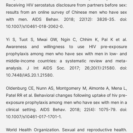
Receiving HIV serostatus disclosure from partners before sex:
results from an online survey of Chinese men who have sex
with men. AIDS Behav. 2018; 22(12): 3826-35. doi:
10.1007/s10461-018-2062-0.
Yi S, Tuot S, Mwai GW, Ngin C, Chhim K, Pal K et al.
Awareness and willingness to use HIV pre-exposure
prophylaxis among men who have sex with men in low- and
middle-income countries: a systematic review and meta-
analysis. J Int AIDS Soc. 2017; 26;20(1):21580. doi:
10.7448/IAS.20.1.21580.
Oldenburg CE, Nunn AS, Montgomery M, Almonte A, Mena L,
Patel RR et al. Behavioral changes following uptake of hiv pre-
exposure prophylaxis among men who have sex with men in a
clinical setting. AIDS Behav. 2018; 22(4): 1075-79. doi:
10.1007/s10461-017-1701-1.
World Health Organization. Sexual and reproductive health.