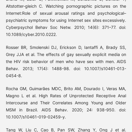
Altstotter-gleich C. Watching pornographic pictures on the
Internet:Role of sexual arousal ratings and psychological–
psychiatric symptoms for using Internet sex sites excessively.
Cyberpsychol Behav Soc Netw. 2010; 14(6): 371–77. doi:
10.1089/cyber.2010.0222.
Rosser BR, Smolenski DJ, Erickson D, Iantaffi A, Brady SS,
Grey JJA et al. The effects of gay sexually explicit media on
the HIV risk behavior of men who have sex with men. AIDS
Behav. 2013; 17(4): 1488-98. doi: 10.1007/s10461-013-
0454-8.
Rocha GM, Guimarães MDC, Brito AM, Dourado I, Veras MA,
Magno L et al. High Rates of Unprotected Receptive Anal
Intercourse and Their Correlates Among Young and Older
MSM in Brazil. AIDS Behav. 2020; 24: 938-950. doi:
10.1007/s10461-019-02459-y.
Tang W, Liu C, Cao B, Pan SW, Zhang Y, Ong J et al.