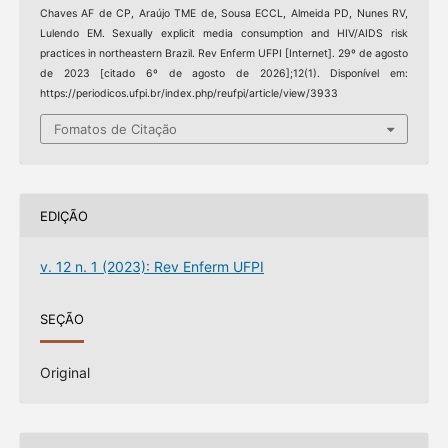
Chaves AF de CP, Araújo TME de, Sousa ECCL, Almeida PD, Nunes RV,
Lulendo EM. Sexually explicit media consumption and HIV/AIDS risk
practices in northeastern Brazil. Rev Enferm UFPI [Internet]. 29º de agosto
de 2023 [citado 6º de agosto de 2026];12(1). Disponível em:
https://periodicos.ufpi.br/index.php/reufpi/article/view/3933
Fomatos de Citação
EDIÇÃO
v. 12 n. 1 (2023): Rev Enferm UFPI
SEÇÃO
Original