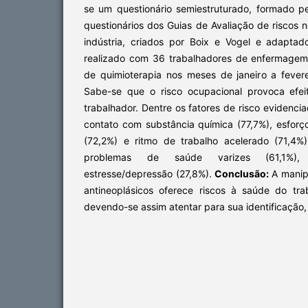
se um questionário semiestruturado, formado p
questionários dos Guias de Avaliação de riscos 
indústria, criados por Boix e Vogel e adapta
realizado com 36 trabalhadores de enfermage
de quimioterapia nos meses de janeiro a fever
Sabe-se que o risco ocupacional provoca efe
trabalhador. Dentre os fatores de risco evidenci
contato com substância química (77,7%), esforç
(72,2%) e ritmo de trabalho acelerado (71,4%
problemas de saúde varizes (61,1%),
estresse/depressão (27,8%).
Conclusão:
A manip
antineoplásicos oferece riscos à saúde do tr
devendo-se assim atentar para sua identificação,