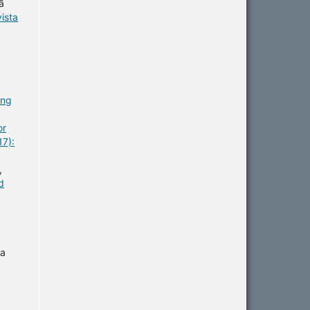
ã
ista
ing
or
17):
,
d
la