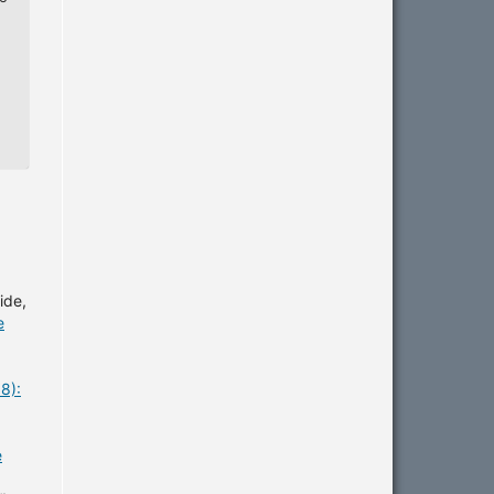
ide,
e
8):
e