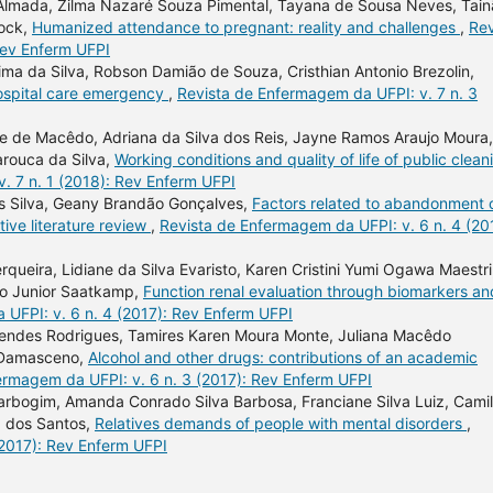
 Almada, Zilma Nazaré Souza Pimental, Tayana de Sousa Neves, Tain
dock,
Humanized attendance to pregnant: reality and challenges
,
Rev
Rev Enferm UFPI
ima da Silva, Robson Damião de Souza, Cristhian Antonio Brezolin,
hospital care emergency
,
Revista de Enfermagem da UFPI: v. 7 n. 3
re de Macêdo, Adriana da Silva dos Reis, Jayne Ramos Araujo Moura,
arouca da Silva,
Working conditions and quality of life of public clean
. 7 n. 1 (2018): Rev Enferm UFPI
os Silva, Geany Brandão Gonçalves,
Factors related to abandonment 
tive literature review
,
Revista de Enfermagem da UFPI: v. 6 n. 4 (20
ueira, Lidiane da Silva Evaristo, Karen Cristini Yumi Ogawa Maestri
no Junior Saatkamp,
Function renal evaluation through biomarkers an
UFPI: v. 6 n. 4 (2017): Rev Enferm UFPI
Mendes Rodrigues, Tamires Karen Moura Monte, Juliana Macêdo
a Damasceno,
Alcohol and other drugs: contributions of an academic
ermagem da UFPI: v. 6 n. 3 (2017): Rev Enferm UFPI
arbogim, Amanda Conrado Silva Barbosa, Franciane Silva Luiz, Cami
a dos Santos,
Relatives demands of people with mental disorders
,
(2017): Rev Enferm UFPI