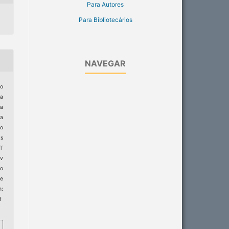
Para Autores
Para Bibliotecários
NAVEGAR
to
ia
ia
ia
Do
ks
ff
ev
ro
e
:
f