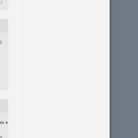
m
ais e
ho