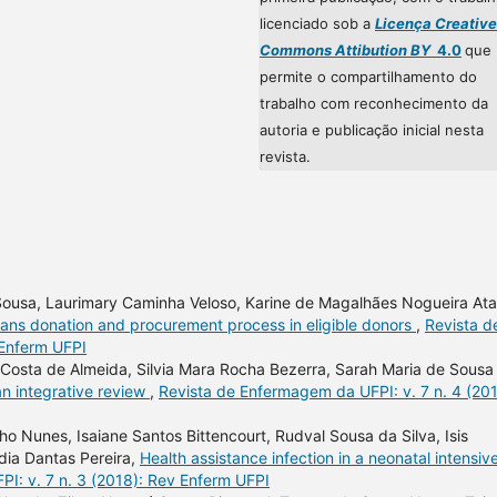
licenciado sob a
Licença Creative
Commons Attibution BY
4.0
que
permite o compartilhamento do
trabalho com reconhecimento da
autoria e publicação inicial nesta
revista.
ousa, Laurimary Caminha Veloso, Karine de Magalhães Nogueira Ata
gans donation and procurement process in eligible donors
,
Revista d
 Enferm UFPI
Costa de Almeida, Silvia Mara Rocha Bezerra, Sarah Maria de Sousa
: an integrative review
,
Revista de Enfermagem da UFPI: v. 7 n. 4 (201
o Nunes, Isaiane Santos Bittencourt, Rudval Sousa da Silva, Isis
dia Dantas Pereira,
Health assistance infection in a neonatal intensiv
I: v. 7 n. 3 (2018): Rev Enferm UFPI