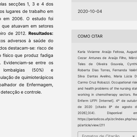
elas secções 1, 3 e 4 dos
nos lugares de trabalho em
2020-10-04
do em 2006. O estudo foi
m que atuavam em setores
eiro de 2012.
Resultados:
COMO CITAR
itos adversos à saúde do
ados destacam-se: risco de
Karla Vivianne Araújo Feitosa, Augus
o físico que produz fadiga
Cezar Antunes de Araújo Filho, Márc
). Evidenciam-se entre os
Teles de Oliveira Gouveia, Cynth
 lombalgias (50%) e
Roberta Dias Torres, Fernanda Valér
Silva Dantas Avelino, Maria Lúcia 
ulação de quimioterápicos
Carmo Cruz Robazzi. Occupational ris
abalhador de Enfermagem,
and health problems of the nursing sta
 detecção e controle.
working in chemotherapy sectors. R
Enferm UFPI [Internet]. 4º de outub
de 2020 [citado 8º de agosto d
2026];3(4). Disponível em
https://periodicos.ufpi.br/index.php/reu
pi/article/view/211
Fomatos de Citação