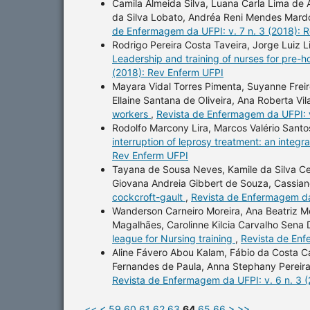
Camila Almeida Silva, Luana Carla Lima de
da Silva Lobato, Andréa Reni Mendes Mar
de Enfermagem da UFPI: v. 7 n. 3 (2018): 
Rodrigo Pereira Costa Taveira, Jorge Luiz L
Leadership and training of nurses for pre-
(2018): Rev Enferm UFPI
Mayara Vidal Torres Pimenta, Suyanne Frei
Ellaine Santana de Oliveira, Ana Roberta Vil
workers
,
Revista de Enfermagem da UFPI: v
Rodolfo Marcony Lira, Marcos Valério Sant
interruption of leprosy treatment: an integra
Rev Enferm UFPI
Tayana de Sousa Neves, Kamile da Silva Cerq
Giovana Andreia Gibbert de Souza, Cassia
cockcroft-gault
,
Revista de Enfermagem da 
Wanderson Carneiro Moreira, Ana Beatriz 
Magalhães, Carolinne Kilcia Carvalho Sen
league for Nursing training
,
Revista de Enf
Aline Fávero Abou Kalam, Fábio da Costa C
Fernandes de Paula, Anna Stephany Pereir
Revista de Enfermagem da UFPI: v. 6 n. 3 
<<
<
59
60
61
62
63
64
65
66
>
>>