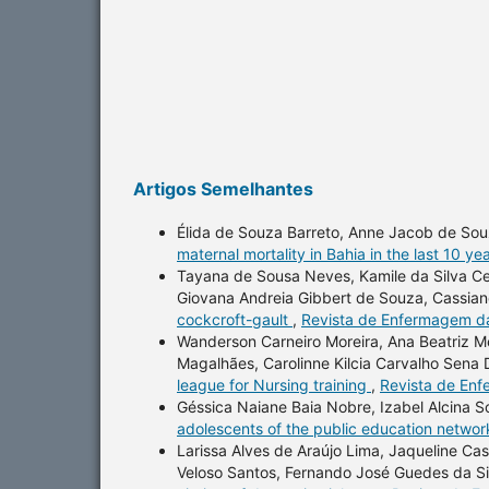
Artigos Semelhantes
Élida de Souza Barreto, Anne Jacob de Souz
maternal mortality in Bahia in the last 10 ye
Tayana de Sousa Neves, Kamile da Silva Cerq
Giovana Andreia Gibbert de Souza, Cassia
cockcroft-gault
,
Revista de Enfermagem da 
Wanderson Carneiro Moreira, Ana Beatriz 
Magalhães, Carolinne Kilcia Carvalho Sen
league for Nursing training
,
Revista de Enf
Géssica Naiane Baia Nobre, Izabel Alcina S
adolescents of the public education netwo
Larissa Alves de Araújo Lima, Jaqueline Cast
Veloso Santos, Fernando José Guedes da Sil