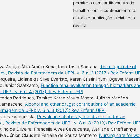
permite o compartilhamento do
trabalho com reconhecimento da
autoria e publicação inicial nesta
revista.
a Araújo, Átila Araújo Sena, Iana Tosta Santana,
The magnitude of
ars
,
Revista de Enfermagem da UFPI: v. 6 n. 2 (2017): Rev Enferm U
ueira, Lidiane da Silva Evaristo, Karen Cristini Yumi Ogawa Maestri
no Junior Saatkamp,
Function renal evaluation through biomarkers an
UFPI: v. 6 n. 4 (2017): Rev Enferm UFPI
Mendes Rodrigues, Tamires Karen Moura Monte, Juliana Macêdo
a Damasceno,
Alcohol and other drugs: contributions of an academic
ermagem da UFPI: v. 6 n. 3 (2017): Rev Enferm UFPI
oares Evangelista,
Prevalence of obesity and its risk factors in
rk
,
Revista de Enfermagem da UFPI: v. 8 n. 3 (2019): Rev Enferm UF
ilho de Oliveira, Francélia Alves Cavalcante, Werllania Stheffannye
va Júnior, Claudete Ferreira de Souza Monteiro,
Nursing care for w