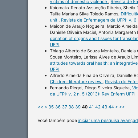
victims of domestic violence
,
Revista de En
Kaiomakx Renato Assunção Ribeiro, Sheila Pa
Talita Mariana Silva Toledo Ramos,
Difficul
unit
,
Revista de Enfermagem da UFPI: v. 6 
Maicon de Araujo Nogueira, Marcio Almeida L
Danielle Oliveira Maciel, Antonia Margareth
donation of organs and tissues for transpla
UFPI
Thiago Alberto de Souza Monteiro, Daniela 
Sousa Monteiro, Larissa Alves de Araujo Li
attitudes towards oral health: an integrativ
UFPI
Alfredo Almeida Pina de Oliveira, Danielle 
Children: literature review
,
Revista de Enfe
Fernando Riegel, Diego Silveira Siqueira,
Vi
da UFPI: v. 2 n. 5 (2013): Rev Enferm UFPI
<<
<
35
36
37
38
39
40
41
42
43
44
>
>>
Você também pode
iniciar uma pesquisa avançad