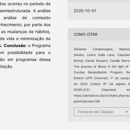
dos ocorreu no período de
emiestruturada. A análise
2020-10-01
 análise de conteúdo
hecimento, por parte dos
e as mudanças de hábitos,
COMO CITAR
 de vida e minimização da
s.
Conclusão:
o Programa
Silviamar Camponogara, Marluss
 em possibilidade para o
Silveira, Letice Dalla Lana, Claudia
ação em programas dessa
Bottoli, Karine Rossato, Camilla Barro
itação.
The process of illness in the light of
Cardiac Rehabilitation Program. R
Enferm UFPI [Internet]. 1º de outub
de 2020 [citado 6º de agosto d
2026];3(3). Disponível em
https://periodicos.ufpi.br/index.php/reu
pi/article/view/185
Fomatos de Citação