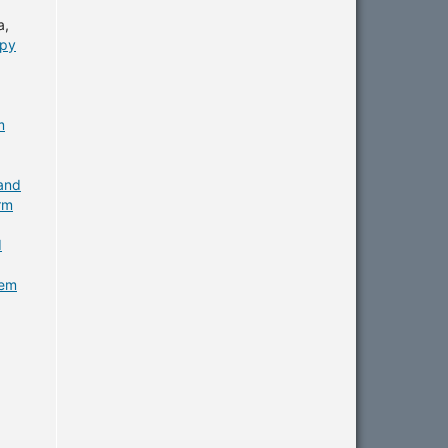
a,
apy
m
 and
rm
d
gem