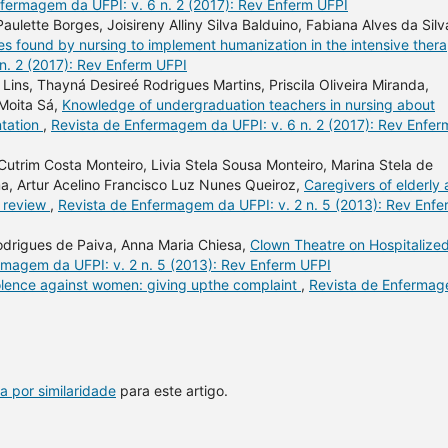
fermagem da UFPI: v. 6 n. 2 (2017): Rev Enferm UFPI
ulette Borges, Joisireny Alliny Silva Balduino, Fabiana Alves da Silv
ties found by nursing to implement humanization in the intensive ther
n. 2 (2017): Rev Enferm UFPI
ins, Thayná Desireé Rodrigues Martins, Priscila Oliveira Miranda,
 Moita Sá,
Knowledge of undergraduation teachers in nursing about
ntation
,
Revista de Enfermagem da UFPI: v. 6 n. 2 (2017): Rev Enfer
Cutrim Costa Monteiro, Livia Stela Sousa Monteiro, Marina Stela de
ma, Artur Acelino Francisco Luz Nunes Queiroz,
Caregivers of elderly
e review
,
Revista de Enfermagem da UFPI: v. 2 n. 5 (2013): Rev Enfe
Rodrigues de Paiva, Anna Maria Chiesa,
Clown Theatre on Hospitalize
rmagem da UFPI: v. 2 n. 5 (2013): Rev Enferm UFPI
olence against women: giving upthe complaint
,
Revista de Enferma
a por similaridade
para este artigo.