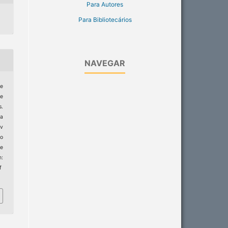
Para Autores
Para Bibliotecários
NAVEGAR
e
ne
s.
 a
ev
ro
e
:
f