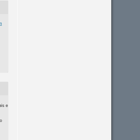
m
ais e
ho