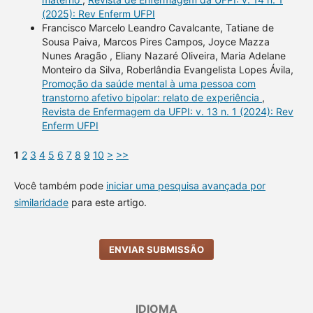
(2025): Rev Enferm UFPI
Francisco Marcelo Leandro Cavalcante, Tatiane de
Sousa Paiva, Marcos Pires Campos, Joyce Mazza
Nunes Aragão , Eliany Nazaré Oliveira, Maria Adelane
Monteiro da Silva, Roberlândia Evangelista Lopes Ávila,
Promoção da saúde mental à uma pessoa com
transtorno afetivo bipolar: relato de experiência
,
Revista de Enfermagem da UFPI: v. 13 n. 1 (2024): Rev
Enferm UFPI
1
2
3
4
5
6
7
8
9
10
>
>>
Você também pode
iniciar uma pesquisa avançada por
similaridade
para este artigo.
ENVIAR SUBMISSÃO
IDIOMA