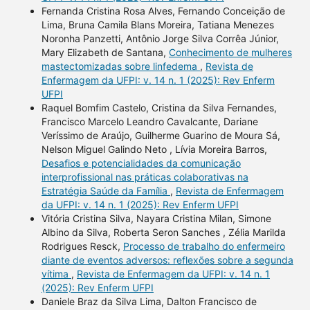
Fernanda Cristina Rosa Alves, Fernando Conceição de
Lima, Bruna Camila Blans Moreira, Tatiana Menezes
Noronha Panzetti, Antônio Jorge Silva Corrêa Júnior,
Mary Elizabeth de Santana,
Conhecimento de mulheres
mastectomizadas sobre linfedema
,
Revista de
Enfermagem da UFPI: v. 14 n. 1 (2025): Rev Enferm
UFPI
Raquel Bomfim Castelo, Cristina da Silva Fernandes,
Francisco Marcelo Leandro Cavalcante, Dariane
Veríssimo de Araújo, Guilherme Guarino de Moura Sá,
Nelson Miguel Galindo Neto , Lívia Moreira Barros,
Desafios e potencialidades da comunicação
interprofissional nas práticas colaborativas na
Estratégia Saúde da Família
,
Revista de Enfermagem
da UFPI: v. 14 n. 1 (2025): Rev Enferm UFPI
Vitória Cristina Silva, Nayara Cristina Milan, Simone
Albino da Silva, Roberta Seron Sanches , Zélia Marilda
Rodrigues Resck,
Processo de trabalho do enfermeiro
diante de eventos adversos: reflexões sobre a segunda
vítima
,
Revista de Enfermagem da UFPI: v. 14 n. 1
(2025): Rev Enferm UFPI
Daniele Braz da Silva Lima, Dalton Francisco de