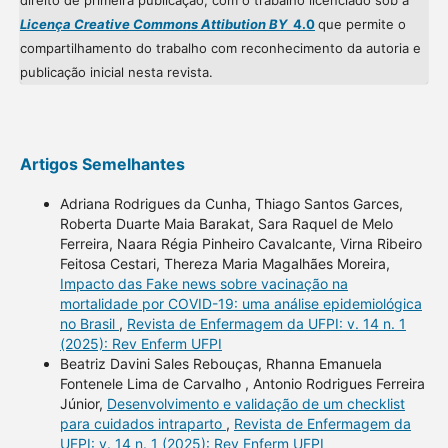
direito de primeira publicação, com o trabalho licenciado sob a
Licença Creative Commons Attibution BY
4.0
que permite o
compartilhamento do trabalho com reconhecimento da autoria e
publicação inicial nesta revista.
Artigos Semelhantes
Adriana Rodrigues da Cunha, Thiago Santos Garces,
Roberta Duarte Maia Barakat, Sara Raquel de Melo
Ferreira, Naara Régia Pinheiro Cavalcante, Virna Ribeiro
Feitosa Cestari, Thereza Maria Magalhães Moreira,
Impacto das Fake news sobre vacinação na
mortalidade por COVID-19: uma análise epidemiológica
no Brasil
,
Revista de Enfermagem da UFPI: v. 14 n. 1
(2025): Rev Enferm UFPI
Beatriz Davini Sales Rebouças, Rhanna Emanuela
Fontenele Lima de Carvalho , Antonio Rodrigues Ferreira
Júnior,
Desenvolvimento e validação de um checklist
para cuidados intraparto
,
Revista de Enfermagem da
UFPI: v. 14 n. 1 (2025): Rev Enferm UFPI