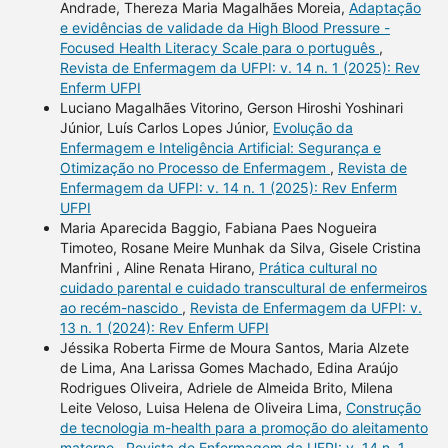
Andrade, Thereza Maria Magalhães Moreia,
Adaptação
e evidências de validade da High Blood Pressure -
Focused Health Literacy Scale para o português
,
Revista de Enfermagem da UFPI: v. 14 n. 1 (2025): Rev
Enferm UFPI
Luciano Magalhães Vitorino, Gerson Hiroshi Yoshinari
Júnior, Luís Carlos Lopes Júnior,
Evolução da
Enfermagem e Inteligência Artificial: Segurança e
Otimização no Processo de Enfermagem
,
Revista de
Enfermagem da UFPI: v. 14 n. 1 (2025): Rev Enferm
UFPI
Maria Aparecida Baggio, Fabiana Paes Nogueira
Timoteo, Rosane Meire Munhak da Silva, Gisele Cristina
Manfrini , Aline Renata Hirano,
Prática cultural no
cuidado parental e cuidado transcultural de enfermeiros
ao recém-nascido
,
Revista de Enfermagem da UFPI: v.
13 n. 1 (2024): Rev Enferm UFPI
Jéssika Roberta Firme de Moura Santos, Maria Alzete
de Lima, Ana Larissa Gomes Machado, Edina Araújo
Rodrigues Oliveira, Adriele de Almeida Brito, Milena
Leite Veloso, Luisa Helena de Oliveira Lima,
Construção
de tecnologia m-health para a promoção do aleitamento
materno
,
Revista de Enfermagem da UFPI: v. 14 n. 1