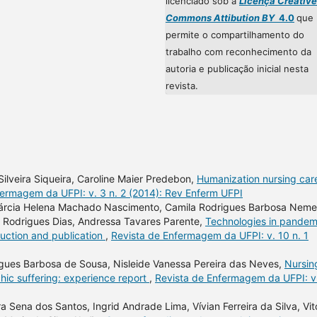
licenciado sob a
Licença Creative
Commons Attibution BY
4.0
que
permite o compartilhamento do
trabalho com reconhecimento da
autoria e publicação inicial nesta
revista.
Silveira Siqueira, Caroline Maier Predebon,
Humanization nursing care
fermagem da UFPI: v. 3 n. 2 (2014): Rev Enferm UFPI
 Márcia Helena Machado Nascimento, Camila Rodrigues Barbosa Neme
e Rodrigues Dias, Andressa Tavares Parente,
Technologies in pandem
duction and publication
,
Revista de Enfermagem da UFPI: v. 10 n. 1
rigues Barbosa de Sousa, Nisleide Vanessa Pereira das Neves,
Nursin
hic suffering: experience report
,
Revista de Enfermagem da UFPI: v
 Sena dos Santos, Ingrid Andrade Lima, Vívian Ferreira da Silva, Vit