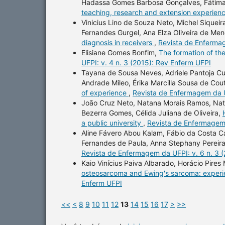
Hadassa Gomes Barbosa Gonçalves, Fátima 
teaching, research and extension experien
Vinicius Lino de Souza Neto, Michel Siquei
Fernandes Gurgel, Ana Elza Oliveira de Men
diagnosis in receivers
,
Revista de Enfermag
Elisiane Gomes Bonfim,
The formation of the
UFPI: v. 4 n. 3 (2015): Rev Enferm UFPI
Tayana de Sousa Neves, Adriele Pantoja Cunh
Andrade Mileo, Érika Marcilla Sousa de Cou
of experience
,
Revista de Enfermagem da U
João Cruz Neto, Natana Morais Ramos, Natál
Bezerra Gomes, Célida Juliana de Oliveira,
a public university
,
Revista de Enfermagem 
Aline Fávero Abou Kalam, Fábio da Costa C
Fernandes de Paula, Anna Stephany Pereir
Revista de Enfermagem da UFPI: v. 6 n. 3 
Kaio Vinícius Paiva Albarado, Horácio Pires 
osteosarcoma and Ewing's sarcoma: experi
Enferm UFPI
<<
<
8
9
10
11
12
13
14
15
16
17
>
>>