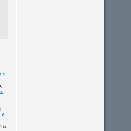
 in
r,
ic
g
. 6
ória