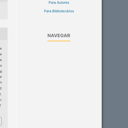
Para Autores
Para Bibliotecários
NAVEGAR
ia
ra
a
go
ug
of
PI
20
).
:
f