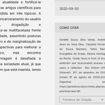
tualidade e fortificá-la
se artigos científicos para
2020-09-30
idida em três tópicos: A
o encarceramento do usuário
ia, drogadição e
COMO CITAR
a-se multifacetada frente
rdade, assumindo posturas
Danielle Souza Silva Varela, André
vo e de marginalização de
Alves de Sena Silva, Claudete Ferrei
pectivas para melhorar a
de Souza Monteiro, Telma Mari
ico, mas encontra
Evangelista de Araújo, Silvana Santia
magem é desafiada a
da Rocha. Family faces in front of dr
addiction and incarceration process 
da sociedade atual, já que
users: a reflection . Rev Enferm UF
m que está inserida, tendo
[Internet]. 30º de setembro de 20
[citado 8º de agosto de 2026];3(2
Disponível em
https://periodicos.ufpi.br/index.php/reu
pi/article/view/181
Fomatos de Citação