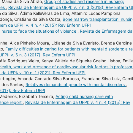
Maria da Silva Abrão,
Group of studies and research in nursing:
ces
,
Revista de Enfermagem da UFPI: v. 7 n. 3 (2018): Rev Enferm U
ra da Silva, Ádima KelleVeras de Lima, Altamiro Lucas Pamplona
donça, Cristiane da Silva Costa,
Bone marrow transplantation: nursi
em da UFPI: v. 4 n. 4 (2015): Rev Enferm UFPI
 nurse to face the situations of violence
,
Revista de Enfermagem da
a, Alice Pinheiro Moura, Lidiane da Silva Evaristo, Brenda Caroline
to,
Family difficulties in caring for patients with mental disorders: a r
FPI: v. 6 n. 3 (2017): Rev Enferm UFPI
ia Rodrigues Vieira, Kenya Waléria de Siqueira Coelho Lisboa, Emili
Health, work and presence of cardiovascular risk factors in professor
da UFPI: v. 10 n. 1 (2021): Rev Enferm UFPI
arbogim, Amanda Conrado Silva Barbosa, Franciane Silva Luiz, Cami
a dos Santos,
Relatives demands of people with mental disorders
,
(2017): Rev Enferm UFPI
Medeiros, Elizabeth Teixeira,
Acting child nursing care with
ence report
,
Revista de Enfermagem da UFPI: v. 4 n. 4 (2015): Rev