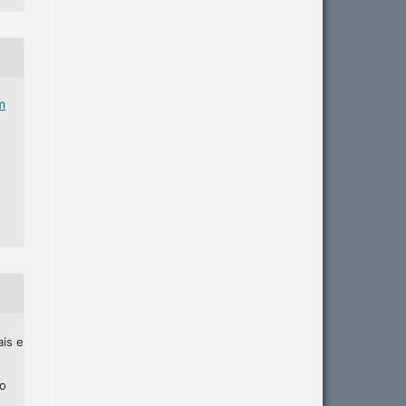
m
ais e
ho