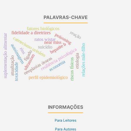
PALAVRAS-CHAVE
fatores biológicos
reação
fidelidade a diretrizes
poisoning
suplementação alimentar
cateterismo urinário
ratos wistar
near miss
hepatite b
autoimagem
relações mãe-filho
suicídio
rins
resiliência psicológica
fígado
etiologia
ultrassom
atualização
neoplasias ósseas
riscos físicos
economia
toxicidade
perfil epidemiológico
INFORMAÇÕES
Para Leitores
Para Autores