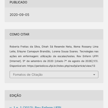
PUBLICADO
2020-09-05
COMO CITAR
Roberta Freitas da Silva, Dinah Sá Resende Neta, Illoma Rossany Lima
Leite, Erlayne Camapum Brandão, Lorena Sousa Soares. Tecnologias nas
ações em enfermagem: utilização de escalas/testes. Rev Enferm UFPI
[Internet]. 5º de setembro de 2020 [citado 7º de agosto de 2026];1(1).
Disponível em: https://periodicos.ufpi.br/index.php/reufpi/article/view/13
Fomatos de Citação
EDIÇÃO
v. 1 n. 1 (2012): Rev Enferm UFPI