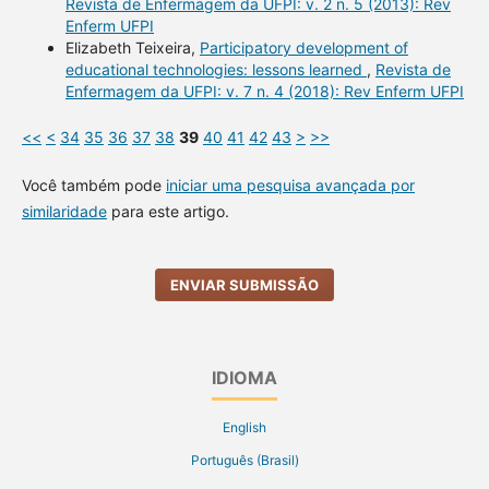
Revista de Enfermagem da UFPI: v. 2 n. 5 (2013): Rev
Enferm UFPI
Elizabeth Teixeira,
Participatory development of
educational technologies: lessons learned
,
Revista de
Enfermagem da UFPI: v. 7 n. 4 (2018): Rev Enferm UFPI
<<
<
34
35
36
37
38
39
40
41
42
43
>
>>
Você também pode
iniciar uma pesquisa avançada por
similaridade
para este artigo.
ENVIAR SUBMISSÃO
IDIOMA
English
Português (Brasil)