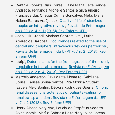
Cynthia Roberta Dias Torres, Elaine Maria Leite Rangel
Andrade, Fernanda Michelle Santos e Silva Ribeiro,
Francisca das Chagas Cunha Gonçalves Neta, Maria
Helena Barros Araújo Luz,
Quality of life of stomized
people: an integrative review
,
Revista de Enfermagem
da UFPI: v. 4 n. 1 (2015): Rev Enferm UFPI
Joao Luiz Grandi, Mariana Cabrera Grell, Dulce
Aparecida Barbosa,
Occurrences related to the use of
central and peripheral intravenous devices periféricos
,
Revista de Enfermagem da UFPI: v. 7 n. 2 (2018): Rev
Enferm UFPI
reufpi,
Determinants for the (re)integration of the elderly
population in the labor market
,
Revista de Enfermagem
da UFPI: v. 2 n. 4 (2013): Rev Enferm UFPI
Marcelo Anderson Cavalcante Monteiro, Geicilane
Sousa, Larisse Sousa Santos, Rita Mônica Studart,
Isabela Melo Bonfim, Débora Rodrigues Guerra,
Chronic
renal disease: characteristics of patients waiting for
renal transplantation
,
Revista de Enfermagem da UFPI:
v. 7 n. 2 (2018): Rev Enferm UFPI
Henry Alonso Nery Vaz, Letícia do Perpétuo Socorro
Alves Morais, Marília Gabriela Leite Nery, Nina Lorena