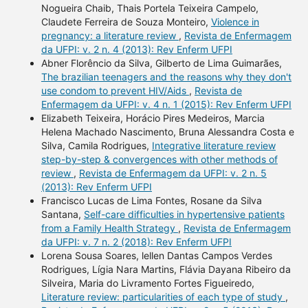
Nogueira Chaib, Thais Portela Teixeira Campelo,
Claudete Ferreira de Souza Monteiro,
Violence in
pregnancy: a literature review
,
Revista de Enfermagem
da UFPI: v. 2 n. 4 (2013): Rev Enferm UFPI
Abner Florêncio da Silva, Gilberto de Lima Guimarães,
The brazilian teenagers and the reasons why they don't
use condom to prevent HIV/Aids
,
Revista de
Enfermagem da UFPI: v. 4 n. 1 (2015): Rev Enferm UFPI
Elizabeth Teixeira, Horácio Pires Medeiros, Marcia
Helena Machado Nascimento, Bruna Alessandra Costa e
Silva, Camila Rodrigues,
Integrative literature review
step-by-step & convergences with other methods of
review
,
Revista de Enfermagem da UFPI: v. 2 n. 5
(2013): Rev Enferm UFPI
Francisco Lucas de Lima Fontes, Rosane da Silva
Santana,
Self-care difficulties in hypertensive patients
from a Family Health Strategy
,
Revista de Enfermagem
da UFPI: v. 7 n. 2 (2018): Rev Enferm UFPI
Lorena Sousa Soares, lellen Dantas Campos Verdes
Rodrigues, Lígia Nara Martins, Flávia Dayana Ribeiro da
Silveira, Maria do Livramento Fortes Figueiredo,
Literature review: particularities of each type of study
,