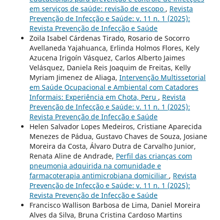
em serviços de saúde: revisão de escopo
,
Revista
Prevenção de Infecção e Saúde: v. 11 n. 1 (2025):
Revista Prevenção de Infecção e Saúde
Zoila Isabel Cárdenas Tirado, Rosario de Socorro
Avellaneda Yajahuanca, Erlinda Holmos Flores, Kely
Azucena Irigoín Vásquez, Carlos Alberto Jaimes
Velásquez, Daniela Reis Joaquim de Freitas, Kelly
Myriam Jimenez de Aliaga,
Intervenção Multissetorial
em Saúde Ocupacional e Ambiental com Catadores
Informais: Experiência em Chota, Peru
,
Revista
Prevenção de Infecção e Saúde: v. 11 n. 1 (2025):
Revista Prevenção de Infecção e Saúde
Helen Salvador Lopes Medeiros, Cristiane Aparecida
Menezes de Pádua, Gustavo Chaves de Souza, Josiane
Moreira da Costa, Álvaro Dutra de Carvalho Junior,
Renata Aline de Andrade,
Perfil das crianças com
pneumonia adquirida na comunidade e
farmacoterapia antimicrobiana domiciliar
,
Revista
Prevenção de Infecção e Saúde: v. 11 n. 1 (2025):
Revista Prevenção de Infecção e Saúde
Francisco Wallison Barbosa de Lima, Daniel Moreira
Alves da Silva, Bruna Cristina Cardoso Martins