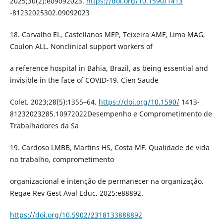
2025;30(2):e09092023.
https://doi.org/10.1590/1413
-81232025302.09092023
18. Carvalho EL, Castellanos MEP, Teixeira AMF, Lima MAG,
Coulon ALL. Nonclinical support workers of
a reference hospital in Bahia, Brazil, as being essential and
invisible in the face of COVID-19. Cien Saude
Colet. 2023;28(5):1355–64.
https://doi.org/10.1590/
1413-
81232023285.10972022Desempenho e Comprometimento de
Trabalhadores da Sa
19. Cardoso LMBB, Martins HS, Costa MF. Qualidade de vida
no trabalho, comprometimento
organizacional e intenção de permanecer na organização.
Regae Rev Gest Aval Educ. 2025:e88892.
https://doi.org/10.5902/2318133888892