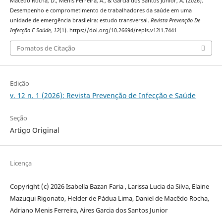
Macêdo Rocha, D., Menis Ferreira, A., & Garcia dos Santos Junior, A. (2026).
Desempenho e comprometimento de trabalhadores da saúde em uma
unidade de emergência brasileira: estudo transversal.
Revista Prevenção De
Infecção E Saúde
,
12
(1). https://doi.org/10.26694/repis.v12i1.7441
Fomatos de Citação
Edição
v. 12 n. 1 (2026): Revista Prevenção de Infecção e Saúde
Seção
Artigo Original
Licença
Copyright (c) 2026 Isabella Bazan Faria , Larissa Lucia da Silva, Elaine
Mazuqui Rigonato, Helder de Pádua Lima, Daniel de Macêdo Rocha,
Adriano Menis Ferreira, Aires Garcia dos Santos Junior