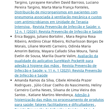
Targino, Lysrayane Kerullen David Barroso, Luciano
Pereira Targino, Marta Maria França Fonteles,
Distribuição de microrganismos em pacientes com
pneumonia associada à ventilação mecânica e custos
com antimicrobianos em Unidade de Terapia
Intensiva
,
Revista Prevenção de Infecção e Saúde: v.
12 n. 1 (2026): Revista Prevenção de Infecção e Saúde
Érica Baggio, Juliano Bortolini , Mara Regina Rosa
Ribeiro, Antônio César Ribeiro, Richarlisson Borges De
Morais, Liliane Moretti Carneiro, Odinéa Maria
Amorim Batista, Mayara Callado Silva Moura, Tainá
Evelin de Sousa, Marilia Duarte Valim,
Avaliação da
qualidade do aplicativo SureWash Pocket® para
adesão à higiene das mãos
,
Revista Prevenção de
Infecção e Saúde: v. 11 n. 1 (2025): Revista Prevenção
de Infecção e Saúde
Amanda Ramos da Silva, Cibele Almeida Prazer
Rodrigues , Júlio César Coelho do Nascimento, Heliny
Carneiro Cunha Neves, Silvana de Lima Vieira dos
Santos , Katiane Martins Mendonça,
Adesão à
higienização das mãos no processamento de produtos
para saúde: fatores facilitadores e dificultadores
,