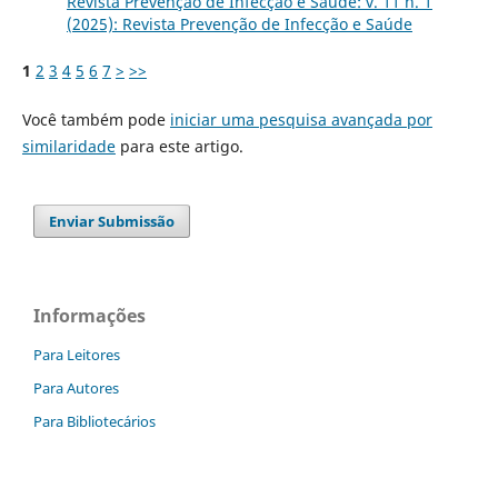
Revista Prevenção de Infecção e Saúde: v. 11 n. 1
(2025): Revista Prevenção de Infecção e Saúde
1
2
3
4
5
6
7
>
>>
Você também pode
iniciar uma pesquisa avançada por
similaridade
para este artigo.
Enviar Submissão
Informações
Para Leitores
Para Autores
Para Bibliotecários