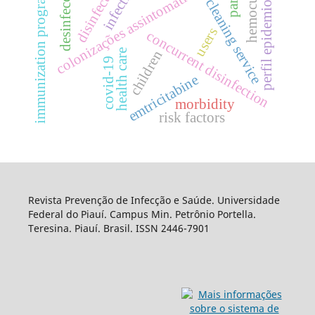
perfil epidemiológico
hemocultura
infections
disinfection
immunization programs
desinfecção
colonizações assintomática
cleaning service
users
concurrent disinfection
health care
children
covid-19
emtricitabine
morbidity
risk factors
Revista Prevenção de Infecção e Saúde. Universidade
Federal do Piauí. Campus Min. Petrônio Portella.
Teresina. Piauí. Brasil. ISSN 2446-7901