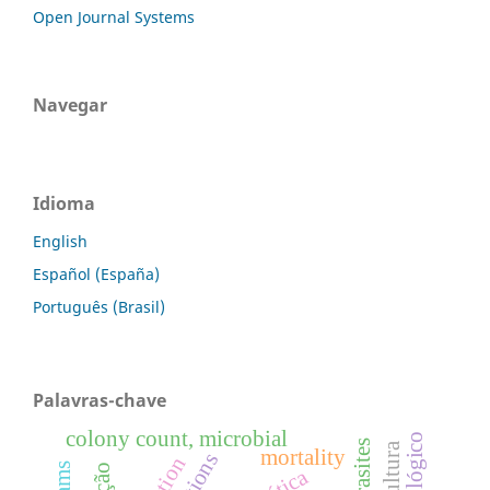
Open Journal Systems
Navegar
Idioma
English
Español (España)
Português (Brasil)
Palavras-chave
colony count, microbial
parasites
mortality