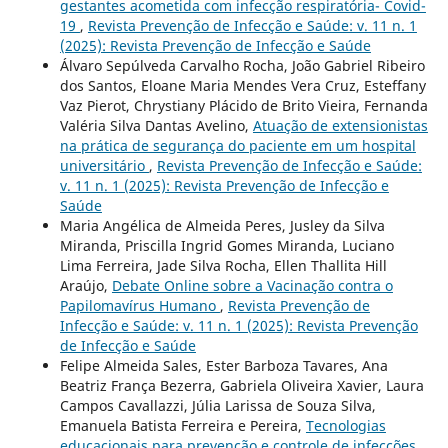
gestantes acometida com infecção respiratória- Covid-
19
,
Revista Prevenção de Infecção e Saúde: v. 11 n. 1
(2025): Revista Prevenção de Infecção e Saúde
Álvaro Sepúlveda Carvalho Rocha, João Gabriel Ribeiro
dos Santos, Eloane Maria Mendes Vera Cruz, Esteffany
Vaz Pierot, Chrystiany Plácido de Brito Vieira, Fernanda
Valéria Silva Dantas Avelino,
Atuação de extensionistas
na prática de segurança do paciente em um hospital
universitário
,
Revista Prevenção de Infecção e Saúde:
v. 11 n. 1 (2025): Revista Prevenção de Infecção e
Saúde
Maria Angélica de Almeida Peres, Jusley da Silva
Miranda, Priscilla Ingrid Gomes Miranda, Luciano
Lima Ferreira, Jade Silva Rocha, Ellen Thallita Hill
Araújo,
Debate Online sobre a Vacinação contra o
Papilomavírus Humano
,
Revista Prevenção de
Infecção e Saúde: v. 11 n. 1 (2025): Revista Prevenção
de Infecção e Saúde
Felipe Almeida Sales, Ester Barboza Tavares, Ana
Beatriz França Bezerra, Gabriela Oliveira Xavier, Laura
Campos Cavallazzi, Júlia Larissa de Souza Silva,
Emanuela Batista Ferreira e Pereira,
Tecnologias
educacionais para prevenção e controle de infecções