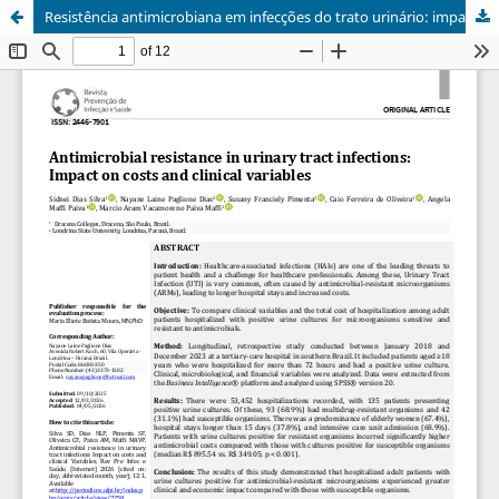
Resistência antimicrobiana em infecções do trato urinário: impacto nos custos e variáveis clínicas