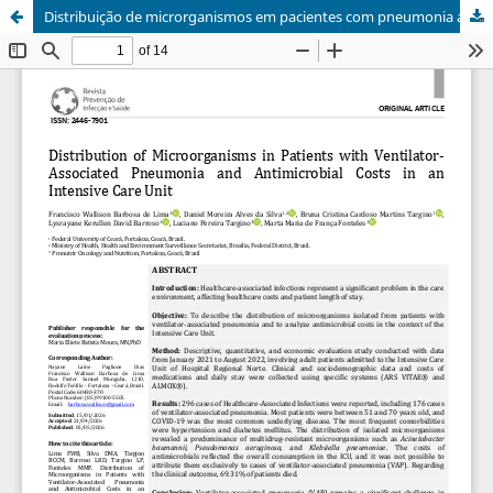
Distribuição de microrganismos em pacientes com pneumonia associada à ventilação mecânica e custos com antimicrobianos em Unidade de Terapia Intensiva