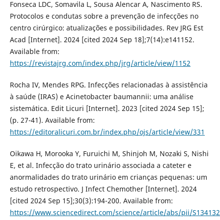
Fonseca LDC, Somavila L, Sousa Alencar A, Nascimento RS.
Protocolos e condutas sobre a prevenção de infecções no
centro cirúrgico: atualizações e possibilidades. Rev JRG Est
Acad [Internet]. 2024 [cited 2024 Sep 18];7(14):e141152.
Available from:
https://revistajrg.com/index.php/jrg/article/view/1152
Rocha IV, Mendes RPG. Infecções relacionadas à assistência
à saúde (IRAS) e Acinetobacter baumannii: uma análise
sistemática. Edit Licuri [Internet]. 2023 [cited 2024 Sep 15];
(p. 27-41). Available from:
https://editoralicuri.com.br/index.php/ojs/article/view/331
Oikawa H, Morooka Y, Furuichi M, Shinjoh M, Nozaki S, Nishi
E, et al. Infecção do trato urinário associada a cateter e
anormalidades do trato urinário em crianças pequenas: um
estudo retrospectivo. J Infect Chemother [Internet]. 2024
[cited 2024 Sep 15];30(3):194-200. Available from:
https://www.sciencedirect.com/science/article/abs/pii/S1341