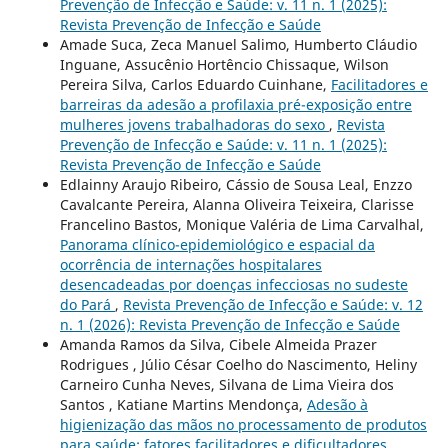
Prevenção de Infecção e Saúde: v. 11 n. 1 (2025):
Revista Prevenção de Infecção e Saúde
Amade Suca, Zeca Manuel Salimo, Humberto Cláudio
Inguane, Assucênio Hortêncio Chissaque, Wilson
Pereira Silva, Carlos Eduardo Cuinhane,
Facilitadores e
barreiras da adesão a profilaxia pré-exposição entre
mulheres jovens trabalhadoras do sexo
,
Revista
Prevenção de Infecção e Saúde: v. 11 n. 1 (2025):
Revista Prevenção de Infecção e Saúde
Edlainny Araujo Ribeiro, Cássio de Sousa Leal, Enzzo
Cavalcante Pereira, Alanna Oliveira Teixeira, Clarisse
Francelino Bastos, Monique Valéria de Lima Carvalhal,
Panorama clínico-epidemiológico e espacial da
ocorrência de internações hospitalares
desencadeadas por doenças infecciosas no sudeste
do Pará
,
Revista Prevenção de Infecção e Saúde: v. 12
n. 1 (2026): Revista Prevenção de Infecção e Saúde
Amanda Ramos da Silva, Cibele Almeida Prazer
Rodrigues , Júlio César Coelho do Nascimento, Heliny
Carneiro Cunha Neves, Silvana de Lima Vieira dos
Santos , Katiane Martins Mendonça,
Adesão à
higienização das mãos no processamento de produtos
para saúde: fatores facilitadores e dificultadores
,