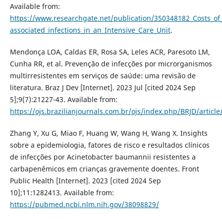
Available from:
https://www.researchgate.net/publication/350348182_Costs_of
associated_infections_in_an_Intensive_Care_Unit
.
Mendonça LOA, Caldas ER, Rosa SA, Leles ACR, Paresoto LM,
Cunha RR, et al. Prevenção de infecções por microrganismos
multirresistentes em serviços de saúde: uma revisão de
literatura. Braz J Dev [Internet]. 2023 Jul [cited 2024 Sep
5];9(7):21227-43. Available from:
https://ojs.brazilianjournals.com.br/ojs/index.php/BRJD/articl
Zhang Y, Xu G, Miao F, Huang W, Wang H, Wang X. Insights
sobre a epidemiologia, fatores de risco e resultados clínicos
de infecções por Acinetobacter baumannii resistentes a
carbapenêmicos em crianças gravemente doentes. Front
Public Health [Internet]. 2023 [cited 2024 Sep
10];11:1282413. Available from:
https://pubmed.ncbi.nlm.nih.gov/38098829/