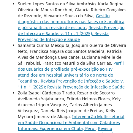
Suelen Lopes Santos da Silva Ambrósio, Karla Regina
Oliveira de Moura Ronchini, Glaucia Ribeiro Gonçalves
de Rezende, Alexandre Sousa da Silva,
Gestão
diagnóstica das hemoculturas nas fases pré-analítica
e pós-analítica: revisão de escopo
,
Revista Prevenção
de Infecção e Saúde: v. 11 n. 1 (2025): Revista
Prevenção de Infecção e Saúde
Samanta Cunha Mesquita, Joaquim Guerra de Oliveira
Neto, Francisca Nayara dos Santos Madeira, Patrícia
Alves de Mendonça Cavalcante, Lucianna Mirelle de
Sá Trabulsi, Francisco Maurílio da Silva Carrias,
Perfil
dos usuários de profilaxia pré-exposição ao HIV
atendidos em hospital universitário do norte do
Tocantins
,
Revista Prevenção de Infecção e Saúde: v.
11 n. 1 (2025): Revista Prevenção de Infecção e Saúde
Zoila Isabel Cárdenas Tirado, Rosario de Socorro
Avellaneda Yajahuanca, Erlinda Holmos Flores, Kely
Azucena Irigoín Vásquez, Carlos Alberto Jaimes
Velásquez, Daniela Reis Joaquim de Freitas, Kelly
Myriam Jimenez de Aliaga,
Intervenção Multissetorial
em Saúde Ocupacional e Ambiental com Catadores
Informais: Experiência em Chota, Peru
,
Revista