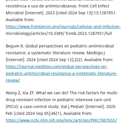
resistência e uso de antimicrobianos. Front Cell Infect
Microbiol [Internet]. 2023 [cited 2024 Sep 13];13:1287051.
Available from:
https://www.frontiersin.org/journals/cellular-and-infection-
microbiology/articles/10.3389/ fcimb.2023.1287051/full
Begum R. Global perspectives on pediatric antimicrobial
resistance: a systematic literature review. Medtigo J
[Internet]. 2024 [cited 2024 Sep 12];2(2). Available from:
https://journal.medtigo.com/global-perspectives-on-
pediatric-antimicrobial-resistance-a-systematic-literature-
review/
Wang Z, Xia ZF. What we can do? The risk factors for multi-
drug resistant infection in pediatric intensive care unit
(PICU): a case-control study. Ital J Pediatr [Internet]. 2020
Feb [cited 2024 Sep 05];46(1). Available from:
https://www.ncbi.nlm.nih.gov/pmc/articles/PMC7007655/