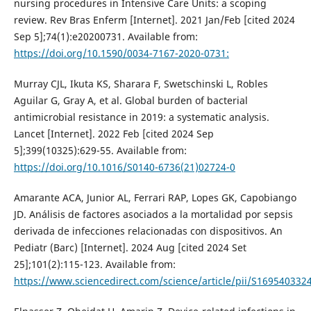
nursing procedures in Intensive Care Units: a scoping
review. Rev Bras Enferm [Internet]. 2021 Jan/Feb [cited 2024
Sep 5];74(1):e20200731. Available from:
https://doi.org/10.1590/0034-7167-2020-0731:
Murray CJL, Ikuta KS, Sharara F, Swetschinski L, Robles
Aguilar G, Gray A, et al. Global burden of bacterial
antimicrobial resistance in 2019: a systematic analysis.
Lancet [Internet]. 2022 Feb [cited 2024 Sep
5];399(10325):629-55. Available from:
https://doi.org/10.1016/S0140-6736(21)02724-0
Amarante ACA, Junior AL, Ferrari RAP, Lopes GK, Capobiango
JD. Análisis de factores asociados a la mortalidad por sepsis
derivada de infecciones relacionadas con dispositivos. An
Pediatr (Barc) [Internet]. 2024 Aug [cited 2024 Set
25];101(2):115-123. Available from:
https://www.sciencedirect.com/science/article/pii/S16954033