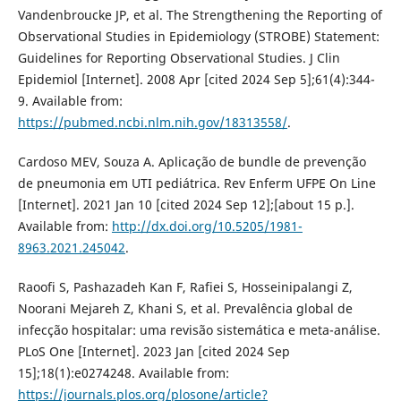
Vandenbroucke JP, et al. The Strengthening the Reporting of
Observational Studies in Epidemiology (STROBE) Statement:
Guidelines for Reporting Observational Studies. J Clin
Epidemiol [Internet]. 2008 Apr [cited 2024 Sep 5];61(4):344-
9. Available from:
https://pubmed.ncbi.nlm.nih.gov/18313558/
.
Cardoso MEV, Souza A. Aplicação de bundle de prevenção
de pneumonia em UTI pediátrica. Rev Enferm UFPE On Line
[Internet]. 2021 Jan 10 [cited 2024 Sep 12];[about 15 p.].
Available from:
http://dx.doi.org/10.5205/1981-
8963.2021.245042
.
Raoofi S, Pashazadeh Kan F, Rafiei S, Hosseinipalangi Z,
Noorani Mejareh Z, Khani S, et al. Prevalência global de
infecção hospitalar: uma revisão sistemática e meta-análise.
PLoS One [Internet]. 2023 Jan [cited 2024 Sep
15];18(1):e0274248. Available from:
https://journals.plos.org/plosone/article?