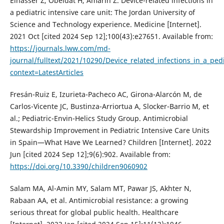
Elnasser Z, Obeidat H, Amarin Z. Device-related infections in
a pediatric intensive care unit: The Jordan University of
Science and Technology experience. Medicine [Internet].
2021 Oct [cited 2024 Sep 12];100(43):e27651. Available from:
https://journals.lww.com/md-
journal/fulltext/2021/10290/Device_related_infections_in_a_pedi
context=LatestArticles
Fresán-Ruiz E, Izurieta-Pacheco AC, Girona-Alarcón M, de
Carlos-Vicente JC, Bustinza-Arriortua A, Slocker-Barrio M, et
al.; Pediatric-Envin-Helics Study Group. Antimicrobial
Stewardship Improvement in Pediatric Intensive Care Units
in Spain—What Have We Learned? Children [Internet]. 2022
Jun [cited 2024 Sep 12];9(6):902. Available from:
https://doi.org/10.3390/children9060902
Salam MA, Al-Amin MY, Salam MT, Pawar JS, Akhter N,
Rabaan AA, et al. Antimicrobial resistance: a growing
serious threat for global public health. Healthcare