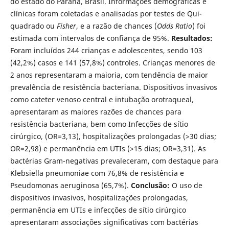
do estado do Paraná, Brasil. Informações demográficas e
clínicas foram coletadas e analisadas por testes de Qui-
quadrado ou
Fisher
, e a razão de chances (
Odds Ratio
) foi
estimada com intervalos de confiança de 95%.
Resultados:
Foram incluídos 244 crianças e adolescentes, sendo 103
(42,2%) casos e 141 (57,8%) controles. Crianças menores de
2 anos representaram a maioria, com tendência de maior
prevalência de resistência bacteriana. Dispositivos invasivos
como cateter venoso central e intubação orotraqueal,
apresentaram as maiores razões de chances para
resistência bacteriana, bem como Infecções de sítio
cirúrgico, (OR=3,13), hospitalizações prolongadas (>30 dias;
OR=2,98) e permanência em UTIs (>15 dias; OR=3,31). As
bactérias Gram-negativas prevaleceram, com destaque para
Klebsiella pneumoniae com 76,8% de resistência e
Pseudomonas aeruginosa (65,7%).
Conclusão:
O uso de
dispositivos invasivos, hospitalizações prolongadas,
permanência em UTIs e infecções de sítio cirúrgico
apresentaram associações significativas com bactérias