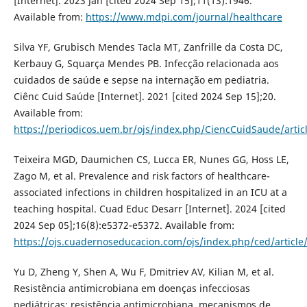
[Internet]. 2023 Jan [cited 2024 Sep 15];11(13):1946.
Available from:
https://www.mdpi.com/journal/healthcare
Silva YF, Grubisch Mendes Tacla MT, Zanfrille da Costa DC,
Kerbauy G, Squarça Mendes PB. Infecção relacionada aos
cuidados de saúde e sepse na internação em pediatria.
Ciênc Cuid Saúde [Internet]. 2021 [cited 2024 Sep 15];20.
Available from:
https://periodicos.uem.br/ojs/index.php/CiencCuidSaude/arti
Teixeira MGD, Daumichen CS, Lucca ER, Nunes GG, Hoss LE,
Zago M, et al. Prevalence and risk factors of healthcare-
associated infections in children hospitalized in an ICU at a
teaching hospital. Cuad Educ Desarr [Internet]. 2024 [cited
2024 Sep 05];16(8):e5372-e5372. Available from:
https://ojs.cuadernoseducacion.com/ojs/index.php/ced/article
Yu D, Zheng Y, Shen A, Wu F, Dmitriev AV, Kilian M, et al.
Resistência antimicrobiana em doenças infecciosas
pediátricas: resistência antimicrobiana, mecanismos de