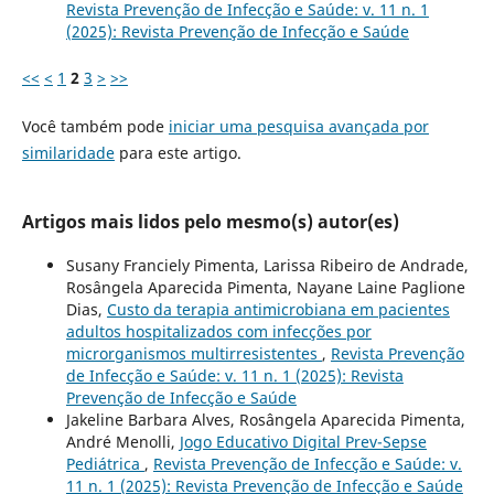
Revista Prevenção de Infecção e Saúde: v. 11 n. 1
(2025): Revista Prevenção de Infecção e Saúde
<<
<
1
2
3
>
>>
Você também pode
iniciar uma pesquisa avançada por
similaridade
para este artigo.
Artigos mais lidos pelo mesmo(s) autor(es)
Susany Franciely Pimenta, Larissa Ribeiro de Andrade,
Rosângela Aparecida Pimenta, Nayane Laine Paglione
Dias,
Custo da terapia antimicrobiana em pacientes
adultos hospitalizados com infecções por
microrganismos multirresistentes
,
Revista Prevenção
de Infecção e Saúde: v. 11 n. 1 (2025): Revista
Prevenção de Infecção e Saúde
Jakeline Barbara Alves, Rosângela Aparecida Pimenta,
André Menolli,
Jogo Educativo Digital Prev-Sepse
Pediátrica
,
Revista Prevenção de Infecção e Saúde: v.
11 n. 1 (2025): Revista Prevenção de Infecção e Saúde