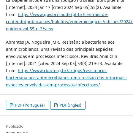
carbapenêmicos e sua distribuição no Brasil. Bol Epidemiol
[Internet]. 2024 Jan 17 [cited 2024 Sep 05];55(2). Available
from:
https://www.gov.br/saude/pt-br/centrais-de-
conteudo/publicacoes/boletins/epidemiologicos/edicoes/2024/
epidem-vol-55-n-2/view
Abrantes JA, Nogueira JMR. Resistência bacteriana aos
antimicrobianos: uma revisão das principais espécies
envolvidas em processos infecciosos. Rev Bras Anal Clin
[Internet]. 2021 [cited 2024 Sep 05];53(3):219-23. Available
from:
https://www.rbac.org.br/artigos/resistencia-
bacteriana-aos-antimicrobianos-uma-revisao-das-principais-
especies-envolvidas-em-processos-infecciosos/
PDF (Português)
PDF (Ingles)
Publicado