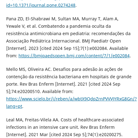
id=10.1371/journal.pone.0274248
.
Pana ZD, El-Shabrawi M, Sultan MA, Murray T, Alam A,
Yewale V, et al. Combatendo a pandemia oculta da
resistência antimicrobiana em pediatria: recomendações da
Associação Pediátrica Internacional. BMJ Paediatr Open
[Internet]. 2023 [cited 2024 Sep 15];7(1):e002084. Available
from:
https://bmjpaedsopen.bmj.com/content/7/1/e002084
.
Mello MS, Oliveira AC. Desafios para adesão às ações de
contenção da resistência bacteriana em hospitais de grande
porte. Rev Bras Enferm [Internet]. 2021 [cited 2024 Sep
5];74:e20200510. Available from:
https://www.scielo.br/j/reben/a/wbtX9QdpZrnPVVVJYRxG8Gn/?
lang=pt
.
Leal MA, Freitas-Vilela AA. Costs of healthcare-associated
infections in an intensive care unit. Rev Bras Enferm
[Internet]. 2021 Mar [cited 2024 Sep 5];74(1):e20200275.