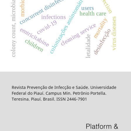
disinfection
concurrent disinfection
morbidity
colonizações assintomática
colony count, microbial
users
health care
infections
mortality
virus diseases
covid-19
cleaning service
emtricitabine
desinfecção
letalidade
children
Revista Prevenção de Infecção e Saúde. Universidade
Federal do Piauí. Campus Min. Petrônio Portella.
Teresina. Piauí. Brasil. ISSN 2446-7901