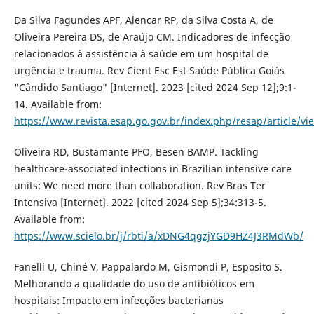
Da Silva Fagundes APF, Alencar RP, da Silva Costa A, de
Oliveira Pereira DS, de Araújo CM. Indicadores de infecção
relacionados à assistência à saúde em um hospital de
urgência e trauma. Rev Cient Esc Est Saúde Pública Goiás
"Cândido Santiago" [Internet]. 2023 [cited 2024 Sep 12];9:1-
14. Available from:
https://www.revista.esap.go.gov.br/index.php/resap/article/v
Oliveira RD, Bustamante PFO, Besen BAMP. Tackling
healthcare-associated infections in Brazilian intensive care
units: We need more than collaboration. Rev Bras Ter
Intensiva [Internet]. 2022 [cited 2024 Sep 5];34:313-5.
Available from:
https://www.scielo.br/j/rbti/a/xDNG4qgzjYGD9HZ4J3RMdWb/
Fanelli U, Chiné V, Pappalardo M, Gismondi P, Esposito S.
Melhorando a qualidade do uso de antibióticos em
hospitais: Impacto em infecções bacterianas