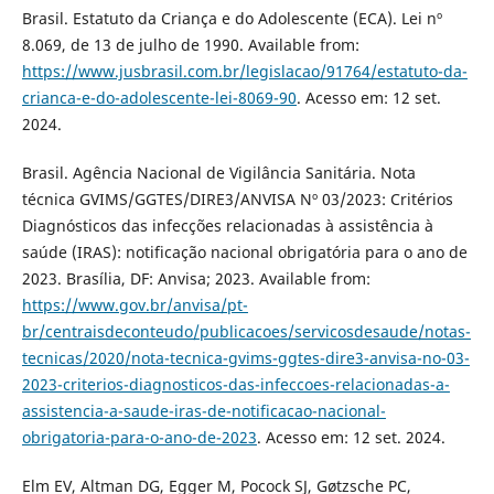
Brasil. Estatuto da Criança e do Adolescente (ECA). Lei nº
8.069, de 13 de julho de 1990. Available from:
https://www.jusbrasil.com.br/legislacao/91764/estatuto-da-
crianca-e-do-adolescente-lei-8069-90
. Acesso em: 12 set.
2024.
Brasil. Agência Nacional de Vigilância Sanitária. Nota
técnica GVIMS/GGTES/DIRE3/ANVISA Nº 03/2023: Critérios
Diagnósticos das infecções relacionadas à assistência à
saúde (IRAS): notificação nacional obrigatória para o ano de
2023. Brasília, DF: Anvisa; 2023. Available from:
https://www.gov.br/anvisa/pt-
br/centraisdeconteudo/publicacoes/servicosdesaude/notas-
tecnicas/2020/nota-tecnica-gvims-ggtes-dire3-anvisa-no-03-
2023-criterios-diagnosticos-das-infeccoes-relacionadas-a-
assistencia-a-saude-iras-de-notificacao-nacional-
obrigatoria-para-o-ano-de-2023
. Acesso em: 12 set. 2024.
Elm EV, Altman DG, Egger M, Pocock SJ, Gøtzsche PC,