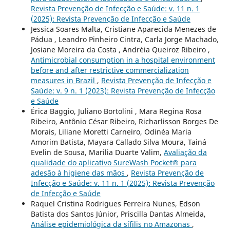
Revista Prevenção de Infecção e Saúde: v. 11 n. 1
(2025): Revista Prevenção de Infecção e Saúde
Jessica Soares Malta, Cristiane Aparecida Menezes de
Pádua , Leandro Pinheiro Cintra, Carla Jorge Machado,
Josiane Moreira da Costa , Andréia Queiroz Ribeiro ,
Antimicrobial consumption in a hospital environment
before and after restrictive commercialization
measures in Brazil
,
Revista Prevenção de Infecção e
Saúde: v. 9 n. 1 (2023): Revista Prevenção de Infecção
e Saúde
Érica Baggio, Juliano Bortolini , Mara Regina Rosa
Ribeiro, Antônio César Ribeiro, Richarlisson Borges De
Morais, Liliane Moretti Carneiro, Odinéa Maria
Amorim Batista, Mayara Callado Silva Moura, Tainá
Evelin de Sousa, Marilia Duarte Valim,
Avaliação da
qualidade do aplicativo SureWash Pocket® para
adesão à higiene das mãos
,
Revista Prevenção de
Infecção e Saúde: v. 11 n. 1 (2025): Revista Prevenção
de Infecção e Saúde
Raquel Cristina Rodrigues Ferreira Nunes, Edson
Batista dos Santos Júnior, Priscilla Dantas Almeida,
Análise epidemiológica da sífilis no Amazonas
,