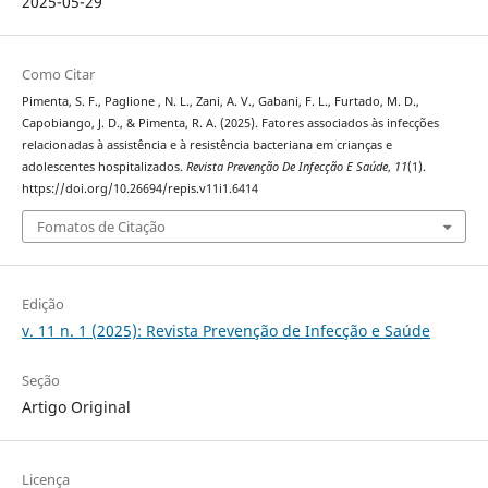
2025-05-29
Como Citar
Pimenta, S. F., Paglione , N. L., Zani, A. V., Gabani, F. L., Furtado, M. D.,
Capobiango, J. D., & Pimenta, R. A. (2025). Fatores associados às infecções
relacionadas à assistência e à resistência bacteriana em crianças e
adolescentes hospitalizados.
Revista Prevenção De Infecção E Saúde
,
11
(1).
https://doi.org/10.26694/repis.v11i1.6414
Fomatos de Citação
Edição
v. 11 n. 1 (2025): Revista Prevenção de Infecção e Saúde
Seção
Artigo Original
Licença