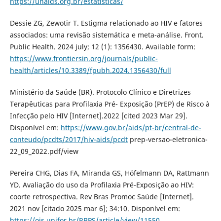
https://unaids.org.br/estatisticas/
Dessie ZG, Zewotir T. Estigma relacionado ao HIV e fatores
associados: uma revisão sistemática e meta-análise. Front.
Public Health. 2024 july; 12 (1): 1356430. Available form:
https://www.frontiersin.org/journals/public-
health/articles/10.3389/fpubh.2024.1356430/full
Ministério da Saúde (BR). Protocolo Clínico e Diretrizes
Terapêuticas para Profilaxia Pré- Exposição (PrEP) de Risco à
Infecção pelo HIV [Internet].2022 [cited 2023 Mar 29].
Disponível em:
https://www.gov.br/aids/pt-br/central-de-
conteudo/pcdts/2017/hiv-aids/pcdt
prep-versao-eletronica-
22_09_2022.pdf/view
Pereira CHG, Dias FA, Miranda GS, Höfelmann DA, Rattmann
YD. Avaliação do uso da Profilaxia Pré-Exposição ao HIV:
coorte retrospectiva. Rev Bras Promoc Saúde [Internet].
2021 nov [citado 2025 mar 6]; 34:10. Disponível em:
https://ojs.unifor.br/RBPS/article/view/11550