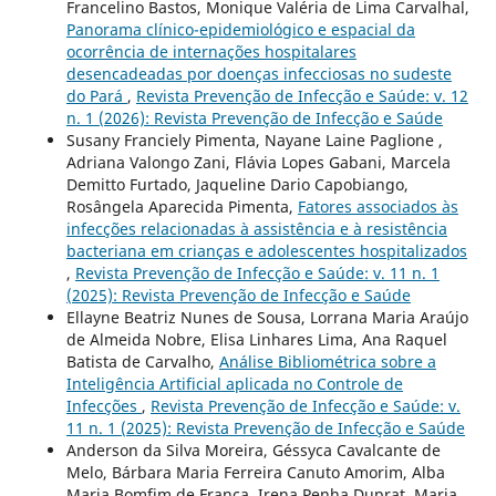
Francelino Bastos, Monique Valéria de Lima Carvalhal,
Panorama clínico-epidemiológico e espacial da
ocorrência de internações hospitalares
desencadeadas por doenças infecciosas no sudeste
do Pará
,
Revista Prevenção de Infecção e Saúde: v. 12
n. 1 (2026): Revista Prevenção de Infecção e Saúde
Susany Franciely Pimenta, Nayane Laine Paglione ,
Adriana Valongo Zani, Flávia Lopes Gabani, Marcela
Demitto Furtado, Jaqueline Dario Capobiango,
Rosângela Aparecida Pimenta,
Fatores associados às
infecções relacionadas à assistência e à resistência
bacteriana em crianças e adolescentes hospitalizados
,
Revista Prevenção de Infecção e Saúde: v. 11 n. 1
(2025): Revista Prevenção de Infecção e Saúde
Ellayne Beatriz Nunes de Sousa, Lorrana Maria Araújo
de Almeida Nobre, Elisa Linhares Lima, Ana Raquel
Batista de Carvalho,
Análise Bibliométrica sobre a
Inteligência Artificial aplicada no Controle de
Infecções
,
Revista Prevenção de Infecção e Saúde: v.
11 n. 1 (2025): Revista Prevenção de Infecção e Saúde
Anderson da Silva Moreira, Géssyca Cavalcante de
Melo, Bárbara Maria Ferreira Canuto Amorim, Alba
Maria Bomfim de França, Irena Penha Duprat, Maria