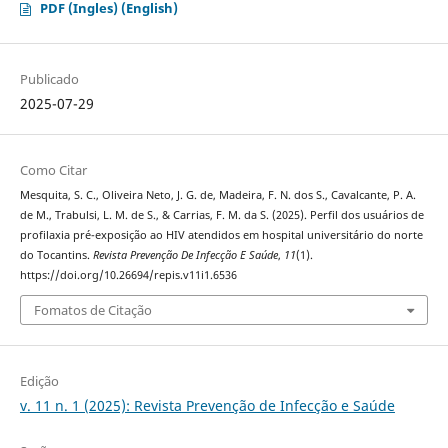
PDF (Ingles) (English)
Publicado
2025-07-29
Como Citar
Mesquita, S. C., Oliveira Neto, J. G. de, Madeira, F. N. dos S., Cavalcante, P. A.
de M., Trabulsi, L. M. de S., & Carrias, F. M. da S. (2025). Perfil dos usuários de
profilaxia pré-exposição ao HIV atendidos em hospital universitário do norte
do Tocantins.
Revista Prevenção De Infecção E Saúde
,
11
(1).
https://doi.org/10.26694/repis.v11i1.6536
Fomatos de Citação
Edição
v. 11 n. 1 (2025): Revista Prevenção de Infecção e Saúde