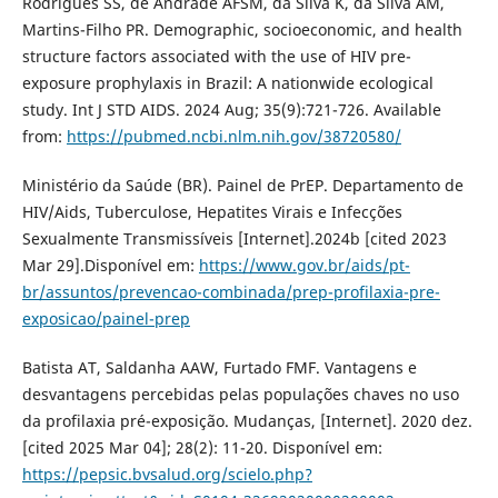
Rodrigues SS, de Andrade AFSM, da Silva K, da Silva ÂM,
Martins-Filho PR. Demographic, socioeconomic, and health
structure factors associated with the use of HIV pre-
exposure prophylaxis in Brazil: A nationwide ecological
study. Int J STD AIDS. 2024 Aug; 35(9):721-726. Available
from:
https://pubmed.ncbi.nlm.nih.gov/38720580/
Ministério da Saúde (BR). Painel de PrEP. Departamento de
HIV/Aids, Tuberculose, Hepatites Virais e Infecções
Sexualmente Transmissíveis [Internet].2024b [cited 2023
Mar 29].Disponível em:
https://www.gov.br/aids/pt-
br/assuntos/prevencao-combinada/prep-profilaxia-pre-
exposicao/painel-prep
Batista AT, Saldanha AAW, Furtado FMF. Vantagens e
desvantagens percebidas pelas populações chaves no uso
da profilaxia pré-exposição. Mudanças, [Internet]. 2020 dez.
[cited 2025 Mar 04]; 28(2): 11-20. Disponível em:
https://pepsic.bvsalud.org/scielo.php?