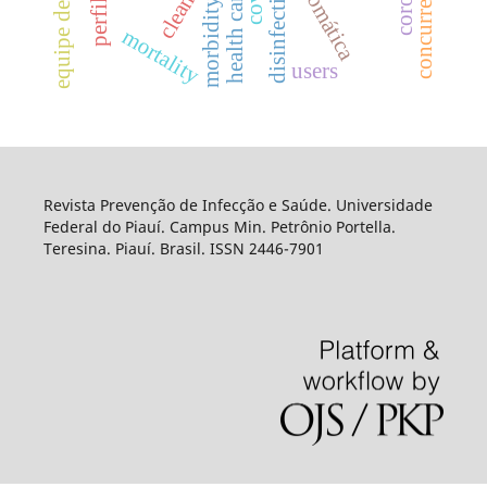
disinfection
health care
morbidity
mortality
users
Revista Prevenção de Infecção e Saúde. Universidade
Federal do Piauí. Campus Min. Petrônio Portella.
Teresina. Piauí. Brasil. ISSN 2446-7901