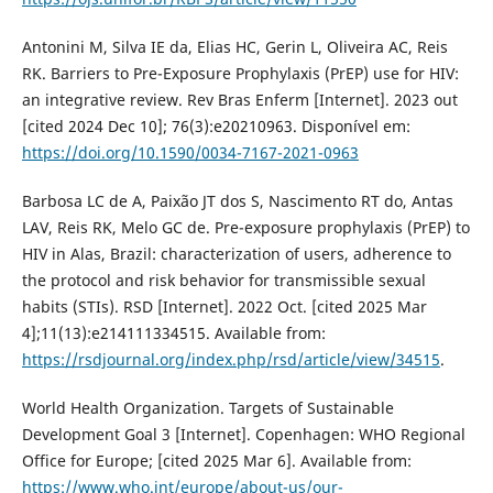
Antonini M, Silva IE da, Elias HC, Gerin L, Oliveira AC, Reis
RK. Barriers to Pre-Exposure Prophylaxis (PrEP) use for HIV:
an integrative review. Rev Bras Enferm [Internet]. 2023 out
[cited 2024 Dec 10]; 76(3):e20210963. Disponível em:
https://doi.org/10.1590/0034-7167-2021-0963
Barbosa LC de A, Paixão JT dos S, Nascimento RT do, Antas
LAV, Reis RK, Melo GC de. Pre-exposure prophylaxis (PrEP) to
HIV in Alas, Brazil: characterization of users, adherence to
the protocol and risk behavior for transmissible sexual
habits (STIs). RSD [Internet]. 2022 Oct. [cited 2025 Mar
4];11(13):e214111334515. Available from:
https://rsdjournal.org/index.php/rsd/article/view/34515
.
World Health Organization. Targets of Sustainable
Development Goal 3 [Internet]. Copenhagen: WHO Regional
Office for Europe; [cited 2025 Mar 6]. Available from:
https://www.who.int/europe/about-us/our-