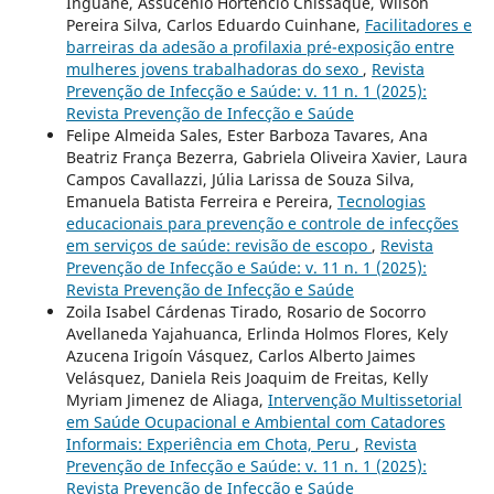
Inguane, Assucênio Hortêncio Chissaque, Wilson
Pereira Silva, Carlos Eduardo Cuinhane,
Facilitadores e
barreiras da adesão a profilaxia pré-exposição entre
mulheres jovens trabalhadoras do sexo
,
Revista
Prevenção de Infecção e Saúde: v. 11 n. 1 (2025):
Revista Prevenção de Infecção e Saúde
Felipe Almeida Sales, Ester Barboza Tavares, Ana
Beatriz França Bezerra, Gabriela Oliveira Xavier, Laura
Campos Cavallazzi, Júlia Larissa de Souza Silva,
Emanuela Batista Ferreira e Pereira,
Tecnologias
educacionais para prevenção e controle de infecções
em serviços de saúde: revisão de escopo
,
Revista
Prevenção de Infecção e Saúde: v. 11 n. 1 (2025):
Revista Prevenção de Infecção e Saúde
Zoila Isabel Cárdenas Tirado, Rosario de Socorro
Avellaneda Yajahuanca, Erlinda Holmos Flores, Kely
Azucena Irigoín Vásquez, Carlos Alberto Jaimes
Velásquez, Daniela Reis Joaquim de Freitas, Kelly
Myriam Jimenez de Aliaga,
Intervenção Multissetorial
em Saúde Ocupacional e Ambiental com Catadores
Informais: Experiência em Chota, Peru
,
Revista
Prevenção de Infecção e Saúde: v. 11 n. 1 (2025):
Revista Prevenção de Infecção e Saúde