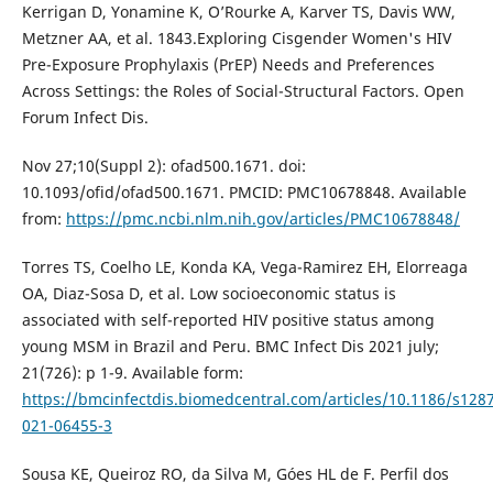
Kerrigan D, Yonamine K, O’Rourke A, Karver TS, Davis WW,
Metzner AA, et al. 1843.Exploring Cisgender Women's HIV
Pre-Exposure Prophylaxis (PrEP) Needs and Preferences
Across Settings: the Roles of Social-Structural Factors. Open
Forum Infect Dis.
Nov 27;10(Suppl 2): ofad500.1671. doi:
10.1093/ofid/ofad500.1671. PMCID: PMC10678848. Available
from:
https://pmc.ncbi.nlm.nih.gov/articles/PMC10678848/
Torres TS, Coelho LE, Konda KA, Vega-Ramirez EH, Elorreaga
OA, Diaz-Sosa D, et al. Low socioeconomic status is
associated with self-reported HIV positive status among
young MSM in Brazil and Peru. BMC Infect Dis 2021 july;
21(726): p 1-9. Available form:
https://bmcinfectdis.biomedcentral.com/articles/10.1186/s128
021-06455-3
Sousa KE, Queiroz RO, da Silva M, Góes HL de F. Perfil dos