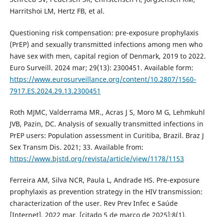
Harritshoi LM, Hertz FB, et al.
Questioning risk compensation: pre-exposure prophylaxis
(PrEP) and sexually transmitted infections among men who
have sex with men, capital region of Denmark, 2019 to 2022.
Euro Surveill. 2024 mar; 29(13): 2300451. Available form:
https://www.eurosurveillance.org/content/10.2807/1560-
7917.ES.2024.29.13.2300451
Roth MJMC, Valderrama MR., Acras J S, Moro M G, Lehmkuhl
JVB, Pazin, DC. Analysis of sexually transmitted infections in
PrEP users: Population assessment in Curitiba, Brazil. Braz J
Sex Transm Dis. 2021; 33. Available from:
https://www.bjstd.org/revista/article/view/1178/1153
Ferreira AM, Silva NCR, Paula L, Andrade HS. Pre-exposure
prophylaxis as prevention strategy in the HIV transmission:
characterization of the user. Rev Prev Infec e Saúde
[Internet]. 2022 mar. [citado 5 de março de 2025];8(1).