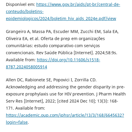
Disponível em:
https://www.gov.br/aids/pt-br/central-de-
conteudo/boletins-
epidemiologicos/2024/boletim_hiv_aids_2024e.pdf/view
Grangeiro A, Massa PA, Escuder MM, Zucchi EM, Sala EA,
Oliveira EA, et al. Oferta de prep em organizações
comunitárias: estudo comparativo com serviços
convencionais. Rev Saúde Pública [Internet]. 2024;58:9s.
Available from:
https://doi.org/10.11606/s1518-
8787.2024058005914
Allen DC, Rabionete SE, Popovici I, Zorrilla CD.
Acknowledging and addressing the gender disparity in pre-
exposure prophylaxis use for HIV prevention. J Pharm Health
Serv Res [Internet], 2022; [cited 2024 Dec 10]; 13(3): 168-
171. Available from:
https://academic.oup.com/jphsr/article/13/3/168/6645632?
login=false
.