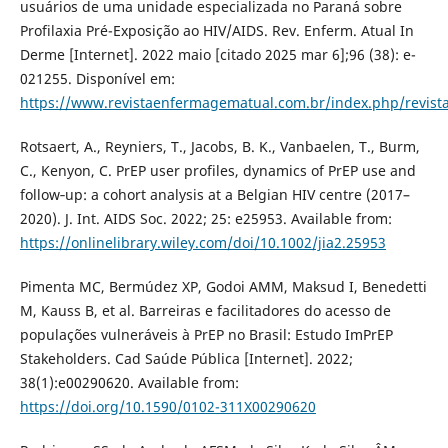
usuários de uma unidade especializada no Paraná sobre
Profilaxia Pré-Exposição ao HIV/AIDS. Rev. Enferm. Atual In
Derme [Internet]. 2022 maio [citado 2025 mar 6];96 (38): e-
021255. Disponível em:
https://www.revistaenfermagematual.com.br/index.php/revista
Rotsaert, A., Reyniers, T., Jacobs, B. K., Vanbaelen, T., Burm,
C., Kenyon, C. PrEP user profiles, dynamics of PrEP use and
follow‐up: a cohort analysis at a Belgian HIV centre (2017–
2020). J. Int. AIDS Soc. 2022; 25: e25953. Available from:
https://onlinelibrary.wiley.com/doi/10.1002/jia2.25953
Pimenta MC, Bermúdez XP, Godoi AMM, Maksud I, Benedetti
M, Kauss B, et al. Barreiras e facilitadores do acesso de
populações vulneráveis à PrEP no Brasil: Estudo ImPrEP
Stakeholders. Cad Saúde Pública [Internet]. 2022;
38(1):e00290620. Available from:
https://doi.org/10.1590/0102-311X00290620