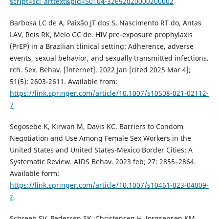
script=sci_arttext&pid=S0104-32692020000200002
Barbosa LC de A, Paixão JT dos S, Nascimento RT do, Antas
LAV, Reis RK, Melo GC de. HIV pre-exposure prophylaxis
(PrEP) in a Brazilian clinical setting: Adherence, adverse
events, sexual behavior, and sexually transmitted infections.
rch. Sex. Behav. [Internet]. 2022 Jan [cited 2025 Mar 4];
51(5): 2603-2611. Available from:
https://link.springer.com/article/10.1007/s10508-021-02112-
7
Segosebe K, Kirwan M, Davis KC. Barriers to Condom
Negotiation and Use Among Female Sex Workers in the
United States and United States-Mexico Border Cities: A
Systematic Review. AIDS Behav. 2023 feb; 27: 2855–2864.
Available form:
https://link.springer.com/article/10.1007/s10461-023-04009-
z
.
Schreeb SV, Pedersen SK, Christensen H, Jorgsensen KM,