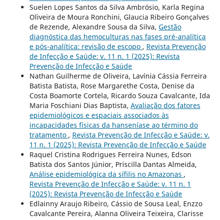
Suelen Lopes Santos da Silva Ambrósio, Karla Regina
Oliveira de Moura Ronchini, Glaucia Ribeiro Gonçalves
de Rezende, Alexandre Sousa da Silva,
Gestão
diagnóstica das hemoculturas nas fases pré-analítica
e pós-analítica: revisão de escopo
,
Revista Prevenção
de Infecção e Saúde: v. 11 n. 1 (2025): Revista
Prevenção de Infecção e Saúde
Nathan Guilherme de Oliveira, Lavínia Cássia Ferreira
Batista Batista, Rose Margarethe Costa, Denise da
Costa Boamorte Cortela, Ricardo Souza Cavalcante, Ida
Maria Foschiani Dias Baptista,
Avaliação dos fatores
epidemiológicos e espaciais associados às
incapacidades físicas da hanseníase ao término do
tratamento
,
Revista Prevenção de Infecção e Saúde: v.
11 n. 1 (2025): Revista Prevenção de Infecção e Saúde
Raquel Cristina Rodrigues Ferreira Nunes, Edson
Batista dos Santos Júnior, Priscilla Dantas Almeida,
Análise epidemiológica da sífilis no Amazonas
,
Revista Prevenção de Infecção e Saúde: v. 11 n. 1
(2025): Revista Prevenção de Infecção e Saúde
Edlainny Araujo Ribeiro, Cássio de Sousa Leal, Enzzo
Cavalcante Pereira, Alanna Oliveira Teixeira, Clarisse