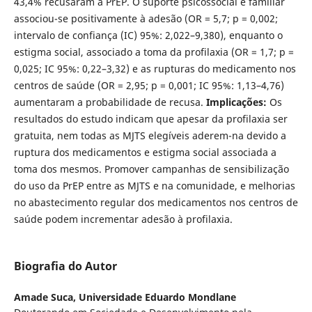
43,4% recusaram a PrEP. O suporte psicossocial e familiar
associou-se positivamente à adesão (OR = 5,7; p = 0,002;
intervalo de confiança (IC) 95%: 2,022–9,380), enquanto o
estigma social, associado a toma da profilaxia (OR = 1,7; p =
0,025; IC 95%: 0,22–3,32) e as rupturas do medicamento nos
centros de saúde (OR = 2,95; p = 0,001; IC 95%: 1,13–4,76)
aumentaram a probabilidade de recusa.
Implicações:
Os
resultados do estudo indicam que apesar da profilaxia ser
gratuita, nem todas as MJTS elegíveis aderem-na devido a
ruptura dos medicamentos e estigma social associada a
toma dos mesmos. Promover campanhas de sensibilização
do uso da PrEP entre as MJTS e na comunidade, e melhorias
no abastecimento regular dos medicamentos nos centros de
saúde podem incrementar adesão à profilaxia.
Biografia do Autor
Amade Suca,
Universidade Eduardo Mondlane