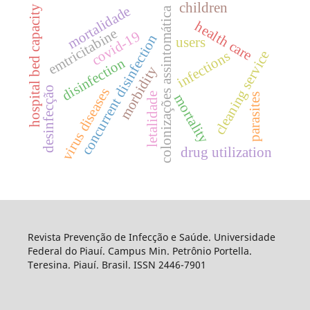
children
mortalidade
hospital bed capacity
colonizações assintomática
health care
emtricitabine
covid-19
concurrent disinfection
users
cleaning service
infections
disinfection
morbidity
desinfecção
virus diseases
letalidade
parasites
mortality
drug utilization
Revista Prevenção de Infecção e Saúde. Universidade
Federal do Piauí. Campus Min. Petrônio Portella.
Teresina. Piauí. Brasil. ISSN 2446-7901