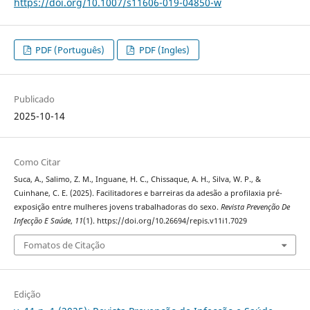
https://doi.org/10.1007/s11606-019-04850-w
PDF (Português)
PDF (Ingles)
Publicado
2025-10-14
Como Citar
Suca, A., Salimo, Z. M., Inguane, H. C., Chissaque, A. H., Silva, W. P., &
Cuinhane, C. E. (2025). Facilitadores e barreiras da adesão a profilaxia pré-
exposição entre mulheres jovens trabalhadoras do sexo.
Revista Prevenção De
Infecção E Saúde
,
11
(1). https://doi.org/10.26694/repis.v11i1.7029
Fomatos de Citação
Edição