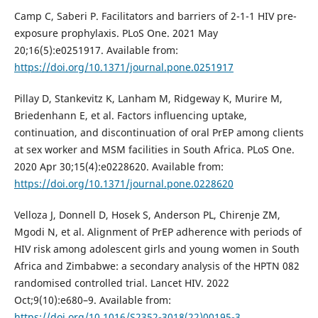
Camp C, Saberi P. Facilitators and barriers of 2-1-1 HIV pre-
exposure prophylaxis. PLoS One. 2021 May
20;16(5):e0251917. Available from:
https://doi.org/10.1371/journal.pone.0251917
Pillay D, Stankevitz K, Lanham M, Ridgeway K, Murire M,
Briedenhann E, et al. Factors influencing uptake,
continuation, and discontinuation of oral PrEP among clients
at sex worker and MSM facilities in South Africa. PLoS One.
2020 Apr 30;15(4):e0228620. Available from:
https://doi.org/10.1371/journal.pone.0228620
Velloza J, Donnell D, Hosek S, Anderson PL, Chirenje ZM,
Mgodi N, et al. Alignment of PrEP adherence with periods of
HIV risk among adolescent girls and young women in South
Africa and Zimbabwe: a secondary analysis of the HPTN 082
randomised controlled trial. Lancet HIV. 2022
Oct;9(10):e680–9. Available from:
https://doi.org/10.1016/S2352-3018(22)00195-3