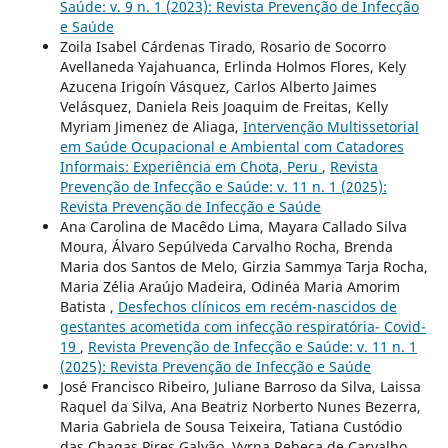
Saúde: v. 9 n. 1 (2023): Revista Prevenção de Infecção
e Saúde
Zoila Isabel Cárdenas Tirado, Rosario de Socorro
Avellaneda Yajahuanca, Erlinda Holmos Flores, Kely
Azucena Irigoín Vásquez, Carlos Alberto Jaimes
Velásquez, Daniela Reis Joaquim de Freitas, Kelly
Myriam Jimenez de Aliaga,
Intervenção Multissetorial
em Saúde Ocupacional e Ambiental com Catadores
Informais: Experiência em Chota, Peru
,
Revista
Prevenção de Infecção e Saúde: v. 11 n. 1 (2025):
Revista Prevenção de Infecção e Saúde
Ana Carolina de Macêdo Lima, Mayara Callado Silva
Moura, Álvaro Sepúlveda Carvalho Rocha, Brenda
Maria dos Santos de Melo, Girzia Sammya Tarja Rocha,
Maria Zélia Araújo Madeira, Odinéa Maria Amorim
Batista ,
Desfechos clínicos em recém-nascidos de
gestantes acometida com infecção respiratória- Covid-
19
,
Revista Prevenção de Infecção e Saúde: v. 11 n. 1
(2025): Revista Prevenção de Infecção e Saúde
José Francisco Ribeiro, Juliane Barroso da Silva, Laissa
Raquel da Silva, Ana Beatriz Norberto Nunes Bezerra,
Maria Gabriela de Sousa Teixeira, Tatiana Custódio
das Chagas Pires Galvão, Vyrna Rebeca de Carvalho