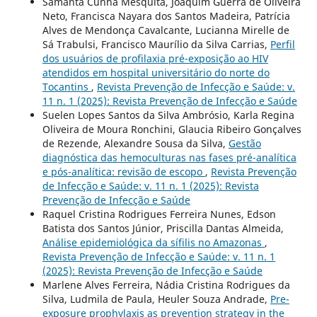
Samanta Cunha Mesquita, Joaquim Guerra de Oliveira
Neto, Francisca Nayara dos Santos Madeira, Patrícia
Alves de Mendonça Cavalcante, Lucianna Mirelle de
Sá Trabulsi, Francisco Maurílio da Silva Carrias,
Perfil
dos usuários de profilaxia pré-exposição ao HIV
atendidos em hospital universitário do norte do
Tocantins
,
Revista Prevenção de Infecção e Saúde: v.
11 n. 1 (2025): Revista Prevenção de Infecção e Saúde
Suelen Lopes Santos da Silva Ambrósio, Karla Regina
Oliveira de Moura Ronchini, Glaucia Ribeiro Gonçalves
de Rezende, Alexandre Sousa da Silva,
Gestão
diagnóstica das hemoculturas nas fases pré-analítica
e pós-analítica: revisão de escopo
,
Revista Prevenção
de Infecção e Saúde: v. 11 n. 1 (2025): Revista
Prevenção de Infecção e Saúde
Raquel Cristina Rodrigues Ferreira Nunes, Edson
Batista dos Santos Júnior, Priscilla Dantas Almeida,
Análise epidemiológica da sífilis no Amazonas
,
Revista Prevenção de Infecção e Saúde: v. 11 n. 1
(2025): Revista Prevenção de Infecção e Saúde
Marlene Alves Ferreira, Nádia Cristina Rodrigues da
Silva, Ludmila de Paula, Heuler Souza Andrade,
Pre-
exposure prophylaxis as prevention strategy in the