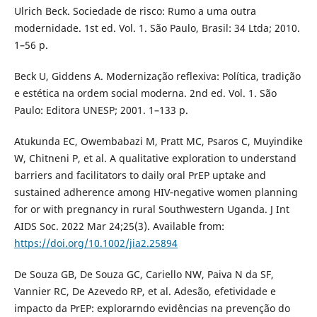
Ulrich Beck. Sociedade de risco: Rumo a uma outra
modernidade. 1st ed. Vol. 1. São Paulo, Brasil: 34 Ltda; 2010.
1–56 p.
Beck U, Giddens A. Modernização reflexiva: Política, tradição
e estética na ordem social moderna. 2nd ed. Vol. 1. São
Paulo: Editora UNESP; 2001. 1–133 p.
Atukunda EC, Owembabazi M, Pratt MC, Psaros C, Muyindike
W, Chitneni P, et al. A qualitative exploration to understand
barriers and facilitators to daily oral PrEP uptake and
sustained adherence among HIV‐negative women planning
for or with pregnancy in rural Southwestern Uganda. J Int
AIDS Soc. 2022 Mar 24;25(3). Available from:
https://doi.org/10.1002/jia2.25894
De Souza GB, De Souza GC, Cariello NW, Paiva N da SF,
Vannier RC, De Azevedo RP, et al. Adesão, efetividade e
impacto da PrEP: explorarndo evidências na prevenção do