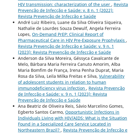
HIV transmission: characterization of the user
,
Revista
Prevenção de Infecção e Saúde: v. 8 n. 1 (2022):
Revista Prevenção de Infecção e Saúde
André Luiz Ribeiro, Luane da Silva Oliveira Siqueira,
Nathalie de Lourdes Souza Dewulf, Angela Ferreira
Lopes,
On-Demand PrEP: Clinical Report of
Pharmaceutical Care in HIV Pre-Exposure Prophylaxis
,
Revista Prevenção de Infecção e Saúde: v. 9 n. 1
(2023): Revista Prevenção de Infecção e Saúde
Anderson da Silva Moreira, Géssyca Cavalcante de
Melo, Bárbara Maria Ferreira Canuto Amorim, Alba
Maria Bomfim de França, Irena Penha Duprat, Maria
Rosa da Silva, Leila Milka Freitas e Silva,
Vulnerability
of adolescent students in relation to human
immunodeficiency virus infection
,
Revista Prevenção
de Infecção e Saúde: v. 9 n. 1 (2023): Revista
Prevenção de Infecção e Saúde
Ana Beatriz de Oliveira Reis, Sávio Marcelino Gomes,
Egberto Santos Carmo,
Opportunistic Infections in
Individuals Living with HIV/AIDS: What is the Situation
Found in a Specialized Care Service Located in
Northeastern Brazil?
,
Revista Prevenção de Infecção e