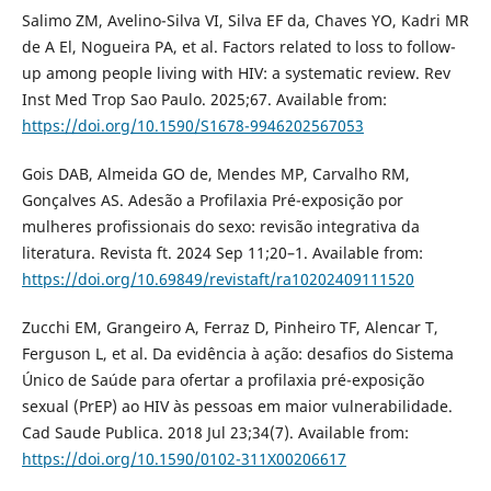
Salimo ZM, Avelino-Silva VI, Silva EF da, Chaves YO, Kadri MR
de A El, Nogueira PA, et al. Factors related to loss to follow-
up among people living with HIV: a systematic review. Rev
Inst Med Trop Sao Paulo. 2025;67. Available from:
https://doi.org/10.1590/S1678-9946202567053
Gois DAB, Almeida GO de, Mendes MP, Carvalho RM,
Gonçalves AS. Adesão a Profilaxia Pré-exposição por
mulheres profissionais do sexo: revisão integrativa da
literatura. Revista ft. 2024 Sep 11;20–1. Available from:
https://doi.org/10.69849/revistaft/ra10202409111520
Zucchi EM, Grangeiro A, Ferraz D, Pinheiro TF, Alencar T,
Ferguson L, et al. Da evidência à ação: desafios do Sistema
Único de Saúde para ofertar a profilaxia pré-exposição
sexual (PrEP) ao HIV às pessoas em maior vulnerabilidade.
Cad Saude Publica. 2018 Jul 23;34(7). Available from:
https://doi.org/10.1590/0102-311X00206617