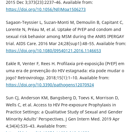
2015 Dec 3;373(23):2237–46. Available from:
https://doi.org/10.1056/NEJMoa1506273
Sagaon-Teyssier L, Suzan-Monti M, Demoulin B, Capitant C,
Lorente N, Préau M, et al. Uptake of PrEP and condom and
sexual risk behavior among MSM during the ANRS IPERGAY
trial. AIDS Care. 2016 Mar 24;28(sup1):48–55. Available from:
https://doi.org/10.1080/09540121.2016.1146653
Eakle R, Venter F, Rees H. Profilaxia pré-exposição (PrEP) em
uma era de prevenção do HIV estagnada: ela pode mudar o
jogo? Retrovirology. 2018;15(1):1–10. Available from:
https://doi.org/10.3390/pathogens12070924
Sun CJ, Anderson KM, Bangsberg D, Toevs K, Morrison D,
Wells C, et al. Access to HIV Pre-exposure Prophylaxis in
Practice Settings: a Qualitative Study of Sexual and Gender
Minority Adults’ Perspectives. J Gen Intern Med. 2019 Apr
4;34(4):535–43. Available from: