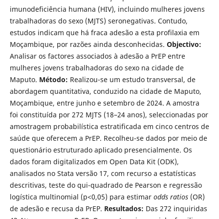
imunodeficiência humana (HIV), incluindo mulheres jovens
trabalhadoras do sexo (MJTS) seronegativas. Contudo,
estudos indicam que há fraca adesão a esta profilaxia em
Moçambique, por razões ainda desconhecidas.
Objectivo:
Analisar os factores associados à adesão a PrEP entre
mulheres jovens trabalhadoras do sexo na cidade de
Maputo.
Método:
Realizou-se um estudo transversal, de
abordagem quantitativa, conduzido na cidade de Maputo,
Moçambique, entre junho e setembro de 2024. A amostra
foi constituída por 272 MJTS (18–24 anos), seleccionadas por
amostragem probabilística estratificada em cinco centros de
saúde que oferecem a PrEP. Recolheu-se dados por meio de
questionário estruturado aplicado presencialmente. Os
dados foram digitalizados em Open Data Kit (ODK),
analisados no Stata versão 17, com recurso a estatísticas
descritivas, teste do qui-quadrado de Pearson e regressão
logística multinomial (p<0,05) para estimar
odds ratios
(OR)
de adesão e recusa da PrEP.
Resultados:
Das 272 inquiridas