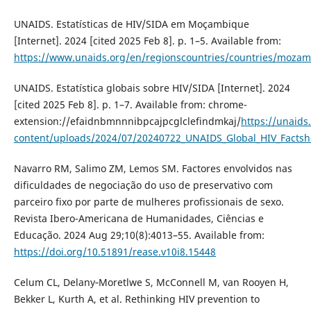
UNAIDS. Estatísticas de HIV/SIDA em Moçambique
[Internet]. 2024 [cited 2025 Feb 8]. p. 1–5. Available from:
https://www.unaids.org/en/regionscountries/countries/moza
UNAIDS. Estatística globais sobre HIV/SIDA [Internet]. 2024
[cited 2025 Feb 8]. p. 1–7. Available from: chrome-
extension://efaidnbmnnnibpcajpcglclefindmkaj/
https://unaids
content/uploads/2024/07/20240722_UNAIDS_Global_HIV_Factsh
Navarro RM, Salimo ZM, Lemos SM. Factores envolvidos nas
dificuldades de negociação do uso de preservativo com
parceiro fixo por parte de mulheres profissionais de sexo.
Revista Ibero-Americana de Humanidades, Ciências e
Educação. 2024 Aug 29;10(8):4013–55. Available from:
https://doi.org/10.51891/rease.v10i8.15448
Celum CL, Delany‐Moretlwe S, McConnell M, van Rooyen H,
Bekker L, Kurth A, et al. Rethinking HIV prevention to