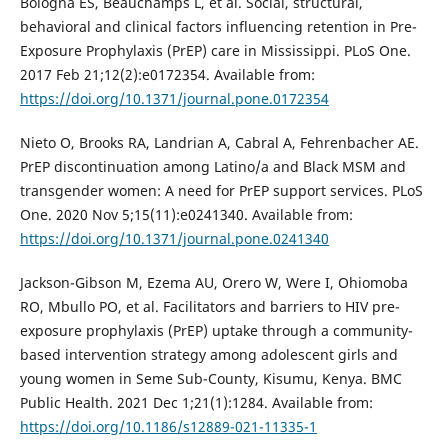
Bologna ES, Beauchamps L, et al. Social, structural,
behavioral and clinical factors influencing retention in Pre-
Exposure Prophylaxis (PrEP) care in Mississippi. PLoS One.
2017 Feb 21;12(2):e0172354. Available from:
https://doi.org/10.1371/journal.pone.0172354
Nieto O, Brooks RA, Landrian A, Cabral A, Fehrenbacher AE.
PrEP discontinuation among Latino/a and Black MSM and
transgender women: A need for PrEP support services. PLoS
One. 2020 Nov 5;15(11):e0241340. Available from:
https://doi.org/10.1371/journal.pone.0241340
Jackson-Gibson M, Ezema AU, Orero W, Were I, Ohiomoba
RO, Mbullo PO, et al. Facilitators and barriers to HIV pre-
exposure prophylaxis (PrEP) uptake through a community-
based intervention strategy among adolescent girls and
young women in Seme Sub-County, Kisumu, Kenya. BMC
Public Health. 2021 Dec 1;21(1):1284. Available from:
https://doi.org/10.1186/s12889-021-11335-1