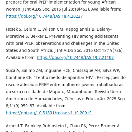
prepare for oral PrEP implementation for young African
women. J Int AIDS Soc. 2015 Jul 20;18(4S3). Available from:
https://doi.org/10.7448/IAS.18.4.20227
Hosek S, Celum C, Wilson CM, Kapogiannis B, Delany‐
Moretlwe S, Bekker L. Preventing HIV among adolescents
with oral PrEP: observations and challenges in the United
States and South Africa. J Int AIDS Soc. 2016 Oct 18;19(7S6).
Available from:
https://doi.org/10.7448/IAS.19.7.21107
Suca A, Salimo ZM, Inguane HCE, Chissaque AH, Silva WP,
Cuinhane CE. “Tenho medo de apanhar HIV”: Percepções do
risco e adesão à PREP entre mulheres jovens trabalhadoras
do sexo na cidade de Maputo, Moçambique. Revista Ibero-
Americana de Humanidades, Ciências e Educação. 2025 Sep
8;11(9):959–87. Available from:
https://doi.org/10.51891/rease.v11i9.20919
Arnold T, Brinkley-Rubinstein L, Chan PA, Perez-Brumer A,