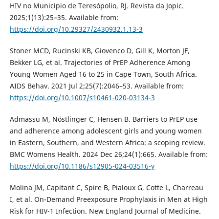
HIV no Municipio de Teresópolio, RJ. Revista da Jopic.
2025;1(13):25–35. Available from:
https://doi.org/10.29327/2430932.1.13-3
Stoner MCD, Rucinski KB, Giovenco D, Gill K, Morton JF,
Bekker LG, et al. Trajectories of PrEP Adherence Among
Young Women Aged 16 to 25 in Cape Town, South Africa.
AIDS Behav. 2021 Jul 2;25(7):2046–53. Available from:
https://doi.org/10.1007/s10461-020-03134-3
Admassu M, Nöstlinger C, Hensen B. Barriers to PrEP use
and adherence among adolescent girls and young women
in Eastern, Southern, and Western Africa: a scoping review.
BMC Womens Health. 2024 Dec 26;24(1):665. Available from:
https://doi.org/10.1186/s12905-024-03516-y
Molina JM, Capitant C, Spire B, Pialoux G, Cotte L, Charreau
I, et al. On-Demand Preexposure Prophylaxis in Men at High
Risk for HIV-1 Infection. New England Journal of Medicine.