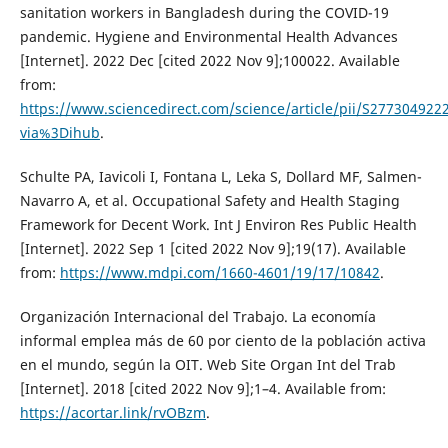
sanitation workers in Bangladesh during the COVID-19
pandemic. Hygiene and Environmental Health Advances
[Internet]. 2022 Dec [cited 2022 Nov 9];100022. Available
from:
https://www.sciencedirect.com/science/article/pii/S277304922
via%3Dihub
.
Schulte PA, Iavicoli I, Fontana L, Leka S, Dollard MF, Salmen-
Navarro A, et al. Occupational Safety and Health Staging
Framework for Decent Work. Int J Environ Res Public Health
[Internet]. 2022 Sep 1 [cited 2022 Nov 9];19(17). Available
from:
https://www.mdpi.com/1660-4601/19/17/10842
.
Organización Internacional del Trabajo. La economía
informal emplea más de 60 por ciento de la población activa
en el mundo, según la OIT. Web Site Organ Int del Trab
[Internet]. 2018 [cited 2022 Nov 9];1–4. Available from:
https://acortar.link/rvOBzm
.