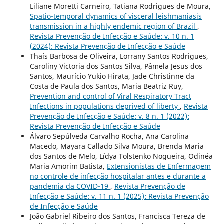
Liliane Moretti Carneiro, Tatiana Rodrigues de Moura,
Spatio-temporal dynamics of visceral leishmaniasis
transmission in a highly endemic region of Brazil
,
Revista Prevenção de Infecção e Saúde: v. 10 n. 1
(2024): Revista Prevenção de Infecção e Saúde
Thaís Barbosa de Oliveira, Lorrany Santos Rodrigues,
Caroliny Victoria dos Santos Silva, Pâmela Jesus dos
Santos, Maurício Yukio Hirata, Jade Christinne da
Costa de Paula dos Santos, Maria Beatriz Ruy,
Prevention and control of Viral Respiratory Tract
Infections in populations deprived of liberty
,
Revista
Prevenção de Infecção e Saúde: v. 8 n. 1 (2022):
Revista Prevenção de Infecção e Saúde
Álvaro Sepúlveda Carvalho Rocha, Ana Carolina
Macedo, Mayara Callado Silva Moura, Brenda Maria
dos Santos de Melo, Lídya Tolstenko Nogueira, Odinéa
Maria Amorim Batista,
Extensionistas de Enfermagem
no controle de infecção hospitalar antes e durante a
pandemia da COVID-19
,
Revista Prevenção de
Infecção e Saúde: v. 11 n. 1 (2025): Revista Prevenção
de Infecção e Saúde
João Gabriel Ribeiro dos Santos, Francisca Tereza de