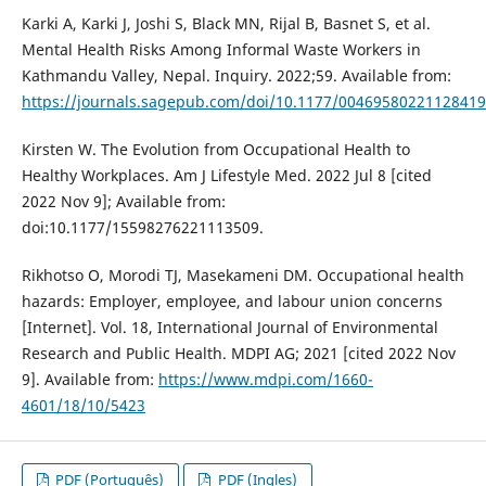
Karki A, Karki J, Joshi S, Black MN, Rijal B, Basnet S, et al.
Mental Health Risks Among Informal Waste Workers in
Kathmandu Valley, Nepal. Inquiry. 2022;59. Available from:
https://journals.sagepub.com/doi/10.1177/00469580221128419
Kirsten W. The Evolution from Occupational Health to
Healthy Workplaces. Am J Lifestyle Med. 2022 Jul 8 [cited
2022 Nov 9]; Available from:
doi:10.1177/15598276221113509.
Rikhotso O, Morodi TJ, Masekameni DM. Occupational health
hazards: Employer, employee, and labour union concerns
[Internet]. Vol. 18, International Journal of Environmental
Research and Public Health. MDPI AG; 2021 [cited 2022 Nov
9]. Available from:
https://www.mdpi.com/1660-
4601/18/10/5423
PDF (Português)
PDF (Ingles)