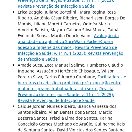
Prevenção de Infecção e Saúde: v. 11 n. 1 (2025):
Revista Prevenção de Infecção e Saúde
Érica Baggio, Juliano Bortolini , Mara Regina Rosa
Ribeiro, Antônio César Ribeiro, Richarlisson Borges De
Morais, Liliane Moretti Carneiro, Odinéa Maria
Amorim Batista, Mayara Callado Silva Moura, Tainá
Evelin de Sousa, Marilia Duarte Valim,
Avaliação da
qualidade do aplicativo SureWash Pocket® para
adesão à higiene das mãos
,
Revista Prevenção de
Infecção e Saúde: v. 11 n. 1 (2025): Revista Prevenção
de Infecção e Saúde
Amade Suca, Zeca Manuel Salimo, Humberto Cláudio
Inguane, Assucênio Hortêncio Chissaque, Wilson
Pereira Silva, Carlos Eduardo Cuinhane,
Facilitadores e
barreiras da adesão a profilaxia pré-exposição entre
mulheres jovens trabalhadoras do sexo
,
Revista
Prevenção de Infecção e Saúde: v. 11 n. 1 (2025):
Revista Prevenção de Infecção e Saúde
Caíque Jordan Nunes Ribeiro, Bianca Vanessa dos
Santos Ribeiro, Allan Dantas dos Santos, Márcio
Bezerra Santos, Priscila Lima dos Santos, Karina
Conceição Gomes Machado de Araújo, Guilherme Reis
de Santana Santos, David Vinicius dos Santos Santana,