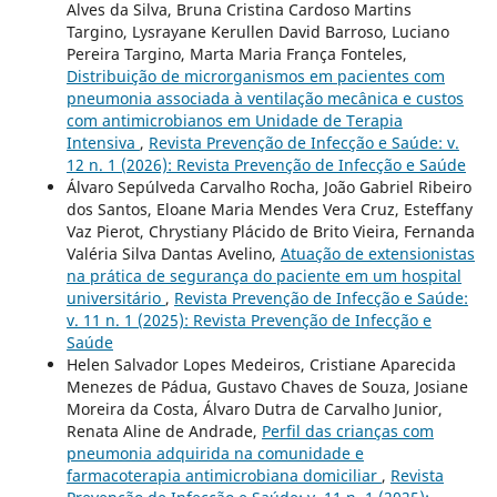
Alves da Silva, Bruna Cristina Cardoso Martins
Targino, Lysrayane Kerullen David Barroso, Luciano
Pereira Targino, Marta Maria França Fonteles,
Distribuição de microrganismos em pacientes com
pneumonia associada à ventilação mecânica e custos
com antimicrobianos em Unidade de Terapia
Intensiva
,
Revista Prevenção de Infecção e Saúde: v.
12 n. 1 (2026): Revista Prevenção de Infecção e Saúde
Álvaro Sepúlveda Carvalho Rocha, João Gabriel Ribeiro
dos Santos, Eloane Maria Mendes Vera Cruz, Esteffany
Vaz Pierot, Chrystiany Plácido de Brito Vieira, Fernanda
Valéria Silva Dantas Avelino,
Atuação de extensionistas
na prática de segurança do paciente em um hospital
universitário
,
Revista Prevenção de Infecção e Saúde:
v. 11 n. 1 (2025): Revista Prevenção de Infecção e
Saúde
Helen Salvador Lopes Medeiros, Cristiane Aparecida
Menezes de Pádua, Gustavo Chaves de Souza, Josiane
Moreira da Costa, Álvaro Dutra de Carvalho Junior,
Renata Aline de Andrade,
Perfil das crianças com
pneumonia adquirida na comunidade e
farmacoterapia antimicrobiana domiciliar
,
Revista