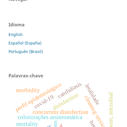
Idioma
English
Español (España)
Português (Brasil)
Palavras-chave
candidiasis
perfil epidemiológico
letalidade
morbidity
disinfection
colony count, microbial
covid-19
cleaning service
concurrent disinfection
colonizações assintomática
mortality