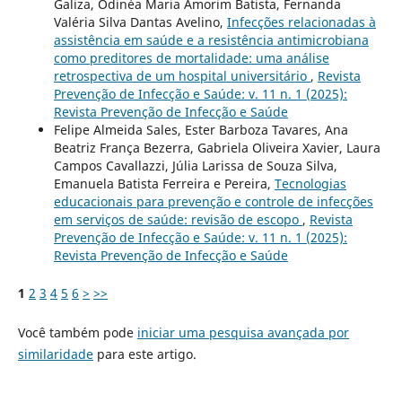
Galiza, Odinéa Maria Amorim Batista, Fernanda
Valéria Silva Dantas Avelino,
Infecções relacionadas à
assistência em saúde e a resistência antimicrobiana
como preditores de mortalidade: uma análise
retrospectiva de um hospital universitário
,
Revista
Prevenção de Infecção e Saúde: v. 11 n. 1 (2025):
Revista Prevenção de Infecção e Saúde
Felipe Almeida Sales, Ester Barboza Tavares, Ana
Beatriz França Bezerra, Gabriela Oliveira Xavier, Laura
Campos Cavallazzi, Júlia Larissa de Souza Silva,
Emanuela Batista Ferreira e Pereira,
Tecnologias
educacionais para prevenção e controle de infecções
em serviços de saúde: revisão de escopo
,
Revista
Prevenção de Infecção e Saúde: v. 11 n. 1 (2025):
Revista Prevenção de Infecção e Saúde
1
2
3
4
5
6
>
>>
Você também pode
iniciar uma pesquisa avançada por
similaridade
para este artigo.