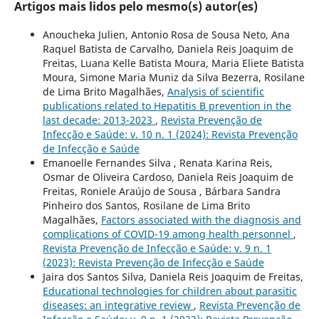
Artigos mais lidos pelo mesmo(s) autor(es)
Anoucheka Julien, Antonio Rosa de Sousa Neto, Ana
Raquel Batista de Carvalho, Daniela Reis Joaquim de
Freitas, Luana Kelle Batista Moura, Maria Eliete Batista
Moura, Simone Maria Muniz da Silva Bezerra, Rosilane
de Lima Brito Magalhães,
Analysis of scientific
publications related to Hepatitis B prevention in the
last decade: 2013-2023
,
Revista Prevenção de
Infecção e Saúde: v. 10 n. 1 (2024): Revista Prevenção
de Infecção e Saúde
Emanoelle Fernandes Silva , Renata Karina Reis,
Osmar de Oliveira Cardoso, Daniela Reis Joaquim de
Freitas, Roniele Araújo de Sousa , Bárbara Sandra
Pinheiro dos Santos, Rosilane de Lima Brito
Magalhães,
Factors associated with the diagnosis and
complications of COVID-19 among health personnel
,
Revista Prevenção de Infecção e Saúde: v. 9 n. 1
(2023): Revista Prevenção de Infecção e Saúde
Jaira dos Santos Silva, Daniela Reis Joaquim de Freitas,
Educational technologies for children about parasitic
diseases: an integrative review
,
Revista Prevenção de