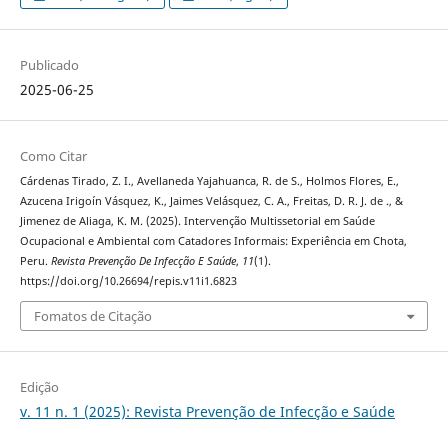
Publicado
2025-06-25
Como Citar
Cárdenas Tirado, Z. I., Avellaneda Yajahuanca, R. de S., Holmos Flores, E.,
Azucena Irigoín Vásquez, K., Jaimes Velásquez, C. A., Freitas, D. R. J. de ., &
Jimenez de Aliaga, K. M. (2025). Intervenção Multissetorial em Saúde
Ocupacional e Ambiental com Catadores Informais: Experiência em Chota,
Peru.
Revista Prevenção De Infecção E Saúde
,
11
(1).
https://doi.org/10.26694/repis.v11i1.6823
Fomatos de Citação
Edição
v. 11 n. 1 (2025): Revista Prevenção de Infecção e Saúde