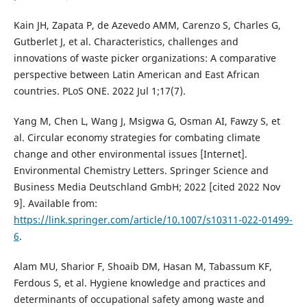
Kain JH, Zapata P, de Azevedo AMM, Carenzo S, Charles G,
Gutberlet J, et al. Characteristics, challenges and
innovations of waste picker organizations: A comparative
perspective between Latin American and East African
countries. PLoS ONE. 2022 Jul 1;17(7).
Yang M, Chen L, Wang J, Msigwa G, Osman AI, Fawzy S, et
al. Circular economy strategies for combating climate
change and other environmental issues [Internet].
Environmental Chemistry Letters. Springer Science and
Business Media Deutschland GmbH; 2022 [cited 2022 Nov
9]. Available from:
https://link.springer.com/article/10.1007/s10311-022-01499-
6
.
Alam MU, Sharior F, Shoaib DM, Hasan M, Tabassum KF,
Ferdous S, et al. Hygiene knowledge and practices and
determinants of occupational safety among waste and