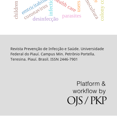
hemocultura
infections
emtricitabine
health care
users
children
coronavirus
parasites
desinfecção
Revista Prevenção de Infecção e Saúde. Universidade
Federal do Piauí. Campus Min. Petrônio Portella.
Teresina. Piauí. Brasil. ISSN 2446-7901