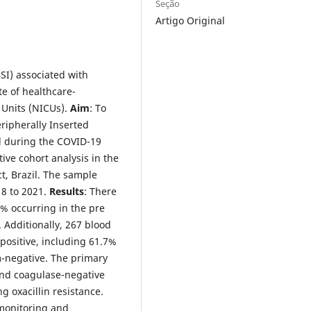
Seção
Artigo Original
SI) associated with
te of healthcare-
 Units (NICUs).
Aim
: To
ripherally Inserted
nd during the COVID-19
ve cohort analysis in the
ct, Brazil. The sample
8 to 2021.
Results
: There
% occurring in the pre
Additionally, 267 blood
positive, including 61.7%
-negative. The primary
nd coagulase-negative
g oxacillin resistance.
monitoring and