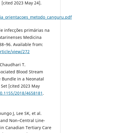
. [cited 2023 May 24].
uia_orientacoes_metodo_canguru.pdf
e infecções primárias na
atarinenses Medicina
:88–96. Available from:
rticle/view/272
 Chaudhari T.
ssociated Blood Stream
ne Bundle in a Neonatal
8 Set [cited 2023 May
/10.1155/2018/4658181
.
ungo J, Lee SK, et al.
 and Non–Central Line-
 in Canadian Tertiary Care