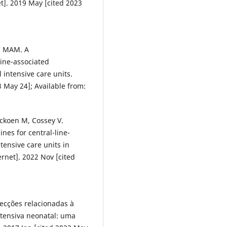
et]. 2019 May [cited 2023
n MAM. A
line-associated
 intensive care units.
3 May 24]; Available from:
ackoen M, Cossey V.
nes for central-line-
tensive care units in
ernet]. 2022 Nov [cited
fecções relacionadas à
ntensiva neonatal: uma