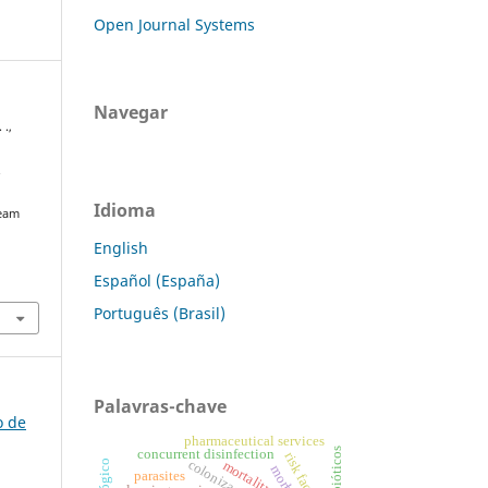
Open Journal Systems
Navegar
 .,
.
Idioma
ream
English
Español (España)
Português (Brasil)
Palavras-chave
o de
pharmaceutical services
concurrent disinfection
risk factors
mortality
parasites