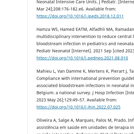
Neonatal Intensive Care Units. J Pediatr. [Intern
Mar 24];208:176-182.e6. Available from:
https://doi.org/10.1016/j.jpeds.2018.12.011
Hamza WS, Hamed EATM, Alfadhli MA, Ramada
multidisciplinary intervention to reduce central 
bloodstream infection in pediatrics and neonatal
Pediatr Neonatol [Internet]. 2021 Sep [cited 202
https://doi.org/10.1016/j.pedneo.2021.08.010
Mahieu L, Van Damme K, Mertens K, Pierart J, T
Compliance with international prevention guideli
associated bloodstream infections in neonatal in
Belgium: a national survey. J Hosp Infection [Int
2023 May 26];129:49–57. Available from:
https://doi.org/10.1016/j.jhin.2022.07.025
Oliveira A, Salge A, Marques, Palos M, Prado. In
assistência em saúde em unidades de terapia i