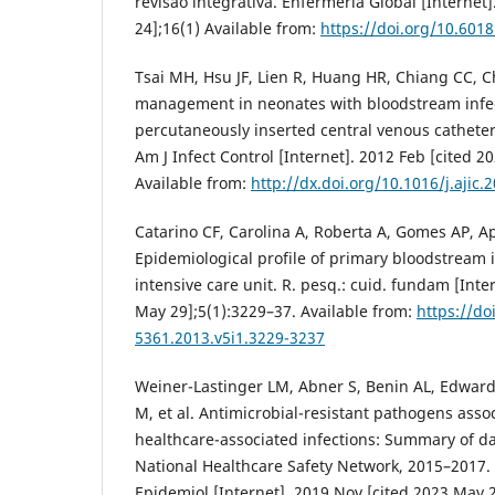
revisão integrativa. Enfermería Global [Internet
24];16(1) Available from:
https://doi.org/10.601
Tsai MH, Hsu JF, Lien R, Huang HR, Chiang CC, C
management in neonates with bloodstream infe
percutaneously inserted central venous catheter 
Am J Infect Control [Internet]. 2012 Feb [cited 2
Available from:
http://dx.doi.org/10.1016/j.ajic.
Catarino CF, Carolina A, Roberta A, Gomes AP, A
Epidemiological profile of primary bloodstream i
intensive care unit. R. pesq.: cuid. fundam [Inte
May 29];5(1):3229–37. Available from:
https://do
5361.2013.v5i1.3229-3237
Weiner-Lastinger LM, Abner S, Benin AL, Edwards
M, et al. Antimicrobial-resistant pathogens asso
healthcare-associated infections: Summary of da
National Healthcare Safety Network, 2015–2017. 
Epidemiol [Internet]. 2019 Nov [cited 2023 May 2