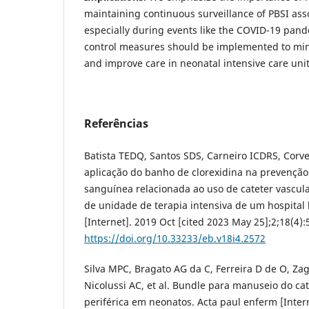
maintaining continuous surveillance of PBSI ass
especially during events like the COVID-19 pand
control measures should be implemented to minim
and improve care in neonatal intensive care unit
Referências
Batista TEDQ, Santos SDS, Carneiro ICDRS, Corve
aplicação do banho de clorexidina na prevenção
sanguínea relacionada ao uso de cateter vascul
de unidade de terapia intensiva de um hospital b
[Internet]. 2019 Oct [cited 2023 May 25];2;18(4):
https://doi.org/10.33233/eb.v18i4.2572
Silva MPC, Bragato AG da C, Ferreira D de O, Za
Nicolussi AC, et al. Bundle para manuseio do cat
periférica em neonatos. Acta paul enferm [Inter