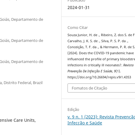
2024-01-31
e Goiás, Departamento de
Como Citar
Souza Junior, H. de ., Ribeiro, Z. dos S. de F.
e Goiás, Departamento de
Carvalho, J. K. S. de ., Silva, P. S. P. da .,
Conceição, T. F. da ., & Hermann, P. R. de S
(2024). Does the COVID-19 pandemic have
influenced the profile of primary bloodst
e Goiás, Departamento de
infections in critically ill neonates?.
Revista
Prevenção De Infecção E Saúde
,
9
(1).
https://doi.org/10.26694/repis.v9i1.4353
, Distrito Federal, Brazil
Fomatos de Citação
Edição
v. 9 n. 1 (2023): Revista Prevençã
ensive Care Units,
Infecção e Saúde