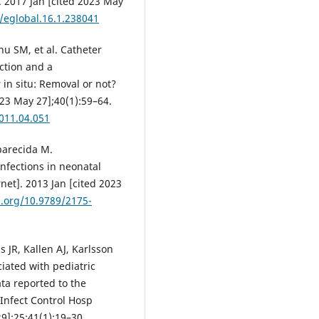
]. 2017 Jan [cited 2023 May
8/eglobal.16.1.238041
hu SM, et al. Catheter
ction and a
in situ: Removal or not?
023 May 27];40(1):59–64.
2011.04.051
parecida M.
nfections in neonatal
rnet]. 2013 Jan [cited 2023
i.org/10.9789/2175-
 JR, Kallen AJ, Karlsson
ciated with pediatric
ta reported to the
Infect Control Hosp
9];25;41(1):19–30.