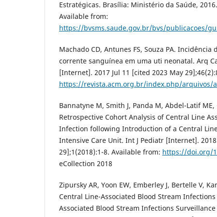
Estratégicas. Brasília: Ministério da Saúde, 2016
Available from:
https://bvsms.saude.gov.br/bvs/publicacoes/g
Machado CD, Antunes FS, Souza PA. Incidência d
corrente sanguínea em uma uti neonatal. Arq C
[Internet]. 2017 Jul 11 [cited 2023 May 29];46(2)
https://revista.acm.org.br/index.php/arquivos/a
Bannatyne M, Smith J, Panda M, Abdel-Latif ME,
Retrospective Cohort Analysis of Central Line A
Infection following Introduction of a Central Li
Intensive Care Unit. Int J Pediatr [Internet]. 201
29];1(2018):1-8. Available from:
https://doi.org
eCollection 2018
Zipursky AR, Yoon EW, Emberley J, Bertelle V, Kan
Central Line-Associated Blood Stream Infections
Associated Blood Stream Infections Surveillance