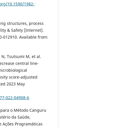
.org/10.1590/1982-
ing structures, process
y & Safety [Internet].
0-012910. Available from:
 N, Tsutsumi M, et al.
ecrease central line-
icrobiological
sity score-adjusted
ited 2023 May
277-022-04908-6
es para o Método Canguru
stério da Saúde,
e Ações Programáticas