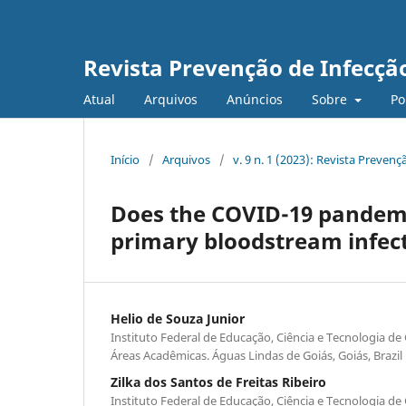
Revista Prevenção de Infecçã
Atual
Arquivos
Anúncios
Sobre
Po
Início
/
Arquivos
/
v. 9 n. 1 (2023): Revista Preven
Does the COVID-19 pandemic
primary bloodstream infectio
Helio de Souza Junior
Instituto Federal de Educação, Ciência e Tecnologia d
Áreas Acadêmicas. Águas Lindas de Goiás, Goiás, Brazil
Zilka dos Santos de Freitas Ribeiro
Instituto Federal de Educação, Ciência e Tecnologia d