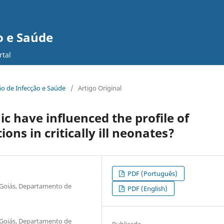
o e Saúde
rtal
ção de Infecção e Saúde
/
Artigo Original
 have influenced the profile of
ns in critically ill neonates?
PDF (Português)
e Goiás, Departamento de
PDF (English)
e Goiás, Departamento de
Publicado