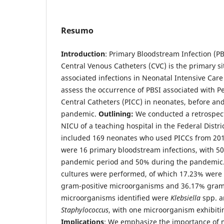
Resumo
Introduction
: Primary Bloodstream Infection (PB
Central Venous Catheters (CVC) is the primary si
associated infections in Neonatal Intensive Care
assess the occurrence of PBSI associated with Pe
Central Catheters (PICC) in neonates, before a
pandemic.
Outlining:
We conducted a retrospecti
NICU of a teaching hospital in the Federal Distri
included 169 neonates who used PICCs from 201
were 16 primary bloodstream infections, with 50
pandemic period and 50% during the pandemic. 
cultures were performed, of which 17.23% were 
gram-positive microorganisms and 36.17% gram
microorganisms identified were
Klebsiella
spp. a
Staphylococcus
, with one microorganism exhibitin
Implications
: We emphasize the importance of 