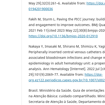
May 29];32(3):261–6. Available from:
https://doi
0194201900036
Fakih M, Sturm L. Paving the PICC journey: build
and engagement to improve outcomes. BMJ Qualit
2021 Feb 11[cited 2023 May 22];30(8):bmjqs-202
https://doi.org/10.1136/bmjqs-2020-012910
Nakaya Y, Imasaki M, Shirano M, Shimizu K, Yagi
Peripherally inserted central venous catheters d
associated bloodstream infections and change m
epidemiology in adult hematology unit: a propen
analysis. Ann Hematology [Internet]. 2022 Jul [c
29];101(9):2069–77. Available from:
https://doi-
org.ez122.periodicos.capes.gov.br/10.1007/s00
Brasil. Ministério da Saúde. Guia de orientaçõ
na Atenção Básica: cuidado compartilhado. Mini
Secretaria de Atenção à Saúde, Departamento d