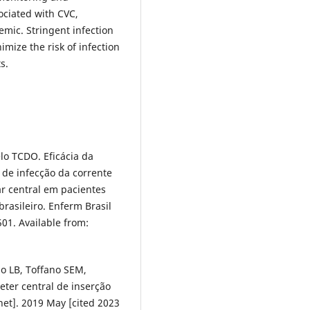
ociated with CVC,
emic. Stringent infection
ize the risk of infection
s.
lo TCDO. Eficácia da
 de infecção da corrente
ar central em pacientes
rasileiro. Enferm Brasil
501. Available from:
go LB, Toffano SEM,
eter central de inserção
net]. 2019 May [cited 2023