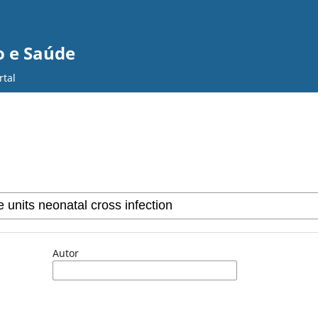
o e Saúde
rtal
Autor