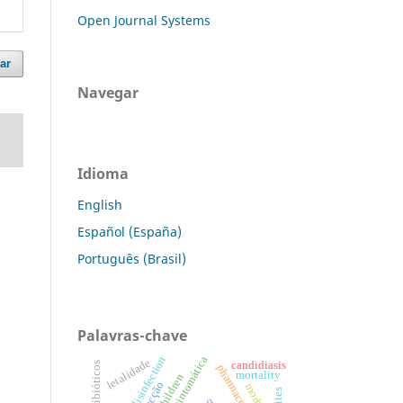
Open Journal Systems
ar
Navegar
Idioma
English
Español (España)
Português (Brasil)
Palavras-chave
letalidade
candidiasis
mortality
children