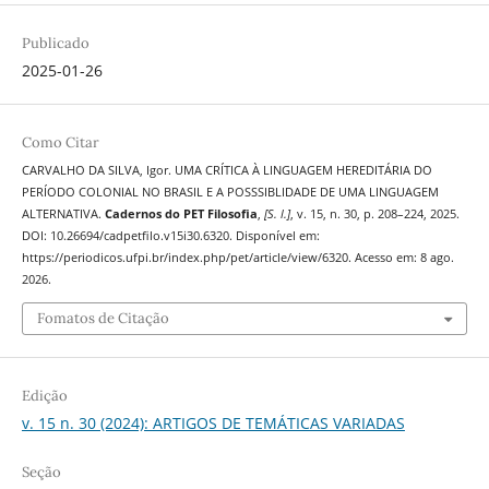
Publicado
2025-01-26
Como Citar
CARVALHO DA SILVA, Igor. UMA CRÍTICA À LINGUAGEM HEREDITÁRIA DO
PERÍODO COLONIAL NO BRASIL E A POSSSIBLIDADE DE UMA LINGUAGEM
ALTERNATIVA.
Cadernos do PET Filosofia
,
[S. l.]
, v. 15, n. 30, p. 208–224, 2025.
DOI: 10.26694/cadpetfilo.v15i30.6320. Disponível em:
https://periodicos.ufpi.br/index.php/pet/article/view/6320. Acesso em: 8 ago.
2026.
Fomatos de Citação
Edição
v. 15 n. 30 (2024): ARTIGOS DE TEMÁTICAS VARIADAS
Seção