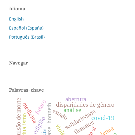
Idioma
English
Español (España)
Português (Brasil)
Navegar
Palavras-chave
abertura
pulsão de morte
futuro
medicina
disparidades de gênero
axel honneth
análise
estado
solidariedade
dualismo
covid-19
religião
thanatos
violência
pandemia