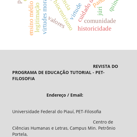
cuidado de si
virtudes morais
quine
biocentrismo
ensino médio
virtude
legitimação
júri
valores
comunidade
historicidade
REVISTA DO
PROGRAMA DE EDUCAÇÃO TUTORIAL - PET-
FILOSOFIA
Endereço / Email:
Universidade Federal do Piauí, PET-Filosofia
Centro de
Ciências Humanas e Letras, Campus Min. Petrônio
Portela,