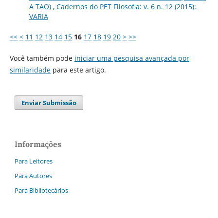
A TAO)
,
Cadernos do PET Filosofia: v. 6 n. 12 (2015):
VARIA
<<
<
11
12
13
14
15
16
17
18
19
20
>
>>
Você também pode
iniciar uma pesquisa avançada por
similaridade
para este artigo.
Enviar Submissão
Informações
Para Leitores
Para Autores
Para Bibliotecários