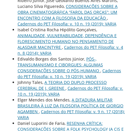
Ribeiro Júnior, José Geovânio Buenos Aires Martins,
Luciano Silva FIgueredo,
CONSIDERAÇÕES SOBRE A
OBRA CINEMATOGRÁFICA “FAROL DAS ORCAS”: UM
ENCONTRO COM A FILOSOFIA DA EDUCAÇÃO
,
Cadernos do PET Filosofia: v. 10 n. 19 (2019): VARIA
Isabel Cristina Rocha Hipólito Gonçalves,
ANIMALIDADE, VULNERABILIDADE, DEPENDÊNCIA E
FLORESCIMENTO HUMANO NO PENSAMENTO DE
ALASDAIR MACINTYRE
,
Cadernos do PET Filosofia: v. 4
n. 8 (2014): VARIA
Edivaldo Borges dos Santos Júnior,
PÓS-,
TRANSUMANISMO E CIBORGUES: ALGUMAS
CONSIDERAÇÕES SOBRE O PÓS-HUMANO
,
Cadernos
do PET Filosofia: v. 10 n. 19 (2019): VARIA
Johnny Tales,
A TEORIA DO DUPLO PROCESSO
CEREBRAL DE J. GREENE
,
Cadernos do PET Filosofia: v.
10 n. 19 (2019): VARIA
Elger Mendes dos Mendes,
A DITADURA MILITAR
BRASILEIRA À LUZ DA FILOSOFIA POLÍTICA DE GIORGIO
AGAMBEN
,
Cadernos do PET Filosofia: v. 9 n. 17 (2018):
VARIA
Daniel Luporini de Faria,
RESENHA CRÍTICA:
CONSIDERAÇÕES SOBRE A FOLK PSYCHOLOGY (A CIS E