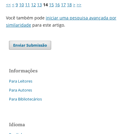
<<
<
9
10
11
12
13
14
15
16
17
18
>
>>
Você também pode
iniciar uma pesquisa avançada por
similaridade
para este artigo.
Enviar Submissão
Informações
Para Leitores
Para Autores
Para Bibliotecários
Idioma