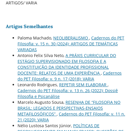
ARTIGOS/ VARIA
Artigos Semelhantes
Paloma Machado,
NEOLIBERALISMO
,
Cadernos do PET
Filosofia: v. 15 n. 30 (2024): ARTIGOS DE TEMÁTICAS
VARIADAS
Antonio Felix Silva Neto,
A PRÁXIS CURRICULAR DO
ESTÁGIO SUPERVISIONADO EM FILOSOFIA E A
CONSTITUIÇÃO DA IDENTIDADE PROFISSIONAL
DOCENTE: RELATOS DE UMA EXPERIÊNCIA
,
Cadernos
do PET Filosofia: v. 9 n. 17 (2018): VARIA
Leonardo Rodrigues,
REPETIR SEM ELABORAR
,
Cadernos do PET Filosofia: v. 13 n. 26 (2022): Dossiê
Filosofia e Psicanálise
Marcelo Augusto Sousa,
RESENHA DE “FILOSOFIA NO
BRASIL: LEGADOS E PERSPECTIVAS-ENSAIOS
METAFILOSÓFICOS”
,
Cadernos do PET Filosofia: v. 11 n.
21 (2020): VARIA
Nélio Lustosa Santos Júnior,
POLÍTICAS DE