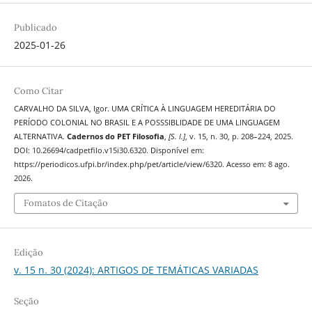
Publicado
2025-01-26
Como Citar
CARVALHO DA SILVA, Igor. UMA CRÍTICA À LINGUAGEM HEREDITÁRIA DO
PERÍODO COLONIAL NO BRASIL E A POSSSIBLIDADE DE UMA LINGUAGEM
ALTERNATIVA.
Cadernos do PET Filosofia
,
[S. l.]
, v. 15, n. 30, p. 208–224, 2025.
DOI: 10.26694/cadpetfilo.v15i30.6320. Disponível em:
https://periodicos.ufpi.br/index.php/pet/article/view/6320. Acesso em: 8 ago.
2026.
Fomatos de Citação
Edição
v. 15 n. 30 (2024): ARTIGOS DE TEMÁTICAS VARIADAS
Seção