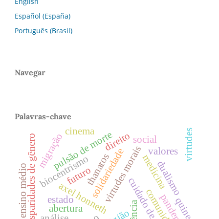
English
Español (España)
Português (Brasil)
Navegar
Palavras-chave
cinema
virtudes
pulsão de morte
direito
migração
disparidades de gênero
social
virtudes morais
valores
solidariedade
thanatos
medicina
biocentrismo
dualismo
ensino médio
futuro
cuidado de si
axel honneth
comunidade
pandemia
estado
quine
violência
abertura
análise