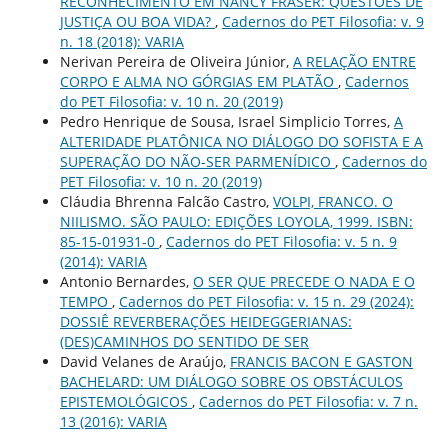
RECONHECIMENTO EM NANCY FRASER: QUESTÕES DE
JUSTIÇA OU BOA VIDA?
,
Cadernos do PET Filosofia: v. 9
n. 18 (2018): VARIA
Nerivan Pereira de Oliveira Júnior,
A RELAÇÃO ENTRE
CORPO E ALMA NO GÓRGIAS EM PLATÃO
,
Cadernos
do PET Filosofia: v. 10 n. 20 (2019)
Pedro Henrique de Sousa, Israel Simplicio Torres,
A
ALTERIDADE PLATÔNICA NO DIÁLOGO DO SOFISTA E A
SUPERAÇÃO DO NÃO-SER PARMENÍDICO
,
Cadernos do
PET Filosofia: v. 10 n. 20 (2019)
Cláudia Bhrenna Falcão Castro,
VOLPI, FRANCO. O
NIILISMO. SÃO PAULO: EDIÇÕES LOYOLA, 1999. ISBN:
85-15-01931-0
,
Cadernos do PET Filosofia: v. 5 n. 9
(2014): VARIA
Antonio Bernardes,
O SER QUE PRECEDE O NADA E O
TEMPO
,
Cadernos do PET Filosofia: v. 15 n. 29 (2024):
DOSSIÊ REVERBERAÇÕES HEIDEGGERIANAS:
(DES)CAMINHOS DO SENTIDO DE SER
David Velanes de Araújo,
FRANCIS BACON E GASTON
BACHELARD: UM DIÁLOGO SOBRE OS OBSTÁCULOS
EPISTEMOLÓGICOS
,
Cadernos do PET Filosofia: v. 7 n.
13 (2016): VARIA