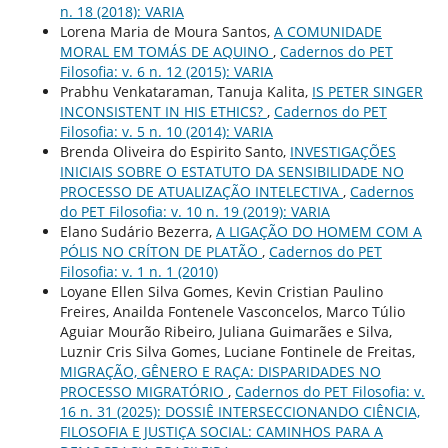
n. 18 (2018): VARIA
Lorena Maria de Moura Santos,
A COMUNIDADE
MORAL EM TOMÁS DE AQUINO
,
Cadernos do PET
Filosofia: v. 6 n. 12 (2015): VARIA
Prabhu Venkataraman, Tanuja Kalita,
IS PETER SINGER
INCONSISTENT IN HIS ETHICS?
,
Cadernos do PET
Filosofia: v. 5 n. 10 (2014): VARIA
Brenda Oliveira do Espirito Santo,
INVESTIGAÇÕES
INICIAIS SOBRE O ESTATUTO DA SENSIBILIDADE NO
PROCESSO DE ATUALIZAÇÃO INTELECTIVA
,
Cadernos
do PET Filosofia: v. 10 n. 19 (2019): VARIA
Elano Sudário Bezerra,
A LIGAÇÃO DO HOMEM COM A
PÓLIS NO CRÍTON DE PLATÃO
,
Cadernos do PET
Filosofia: v. 1 n. 1 (2010)
Loyane Ellen Silva Gomes, Kevin Cristian Paulino
Freires, Anailda Fontenele Vasconcelos, Marco Túlio
Aguiar Mourão Ribeiro, Juliana Guimarães e Silva,
Luznir Cris Silva Gomes, Luciane Fontinele de Freitas,
MIGRAÇÃO, GÊNERO E RAÇA: DISPARIDADES NO
PROCESSO MIGRATÓRIO
,
Cadernos do PET Filosofia: v.
16 n. 31 (2025): DOSSIÊ INTERSECCIONANDO CIÊNCIA,
FILOSOFIA E JUSTIÇA SOCIAL: CAMINHOS PARA A