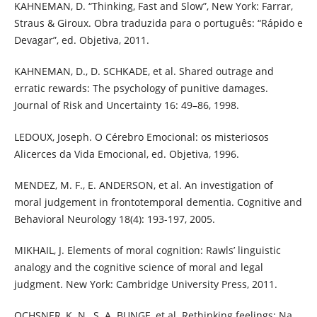
KAHNEMAN, D. “Thinking, Fast and Slow”, New York: Farrar,
Straus & Giroux. Obra traduzida para o português: “Rápido e
Devagar”, ed. Objetiva, 2011.
KAHNEMAN, D., D. SCHKADE, et al. Shared outrage and
erratic rewards: The psychology of punitive damages.
Journal of Risk and Uncertainty 16: 49–86, 1998.
LEDOUX, Joseph. O Cérebro Emocional: os misteriosos
Alicerces da Vida Emocional, ed. Objetiva, 1996.
MENDEZ, M. F., E. ANDERSON, et al. An investigation of
moral judgement in frontotemporal dementia. Cognitive and
Behavioral Neurology 18(4): 193-197, 2005.
MIKHAIL, J. Elements of moral cognition: Rawls’ linguistic
analogy and the cognitive science of moral and legal
judgment. New York: Cambridge University Press, 2011.
OCHSNER, K. N., S. A. BUNGE, et al. Rethinking feelings: Na