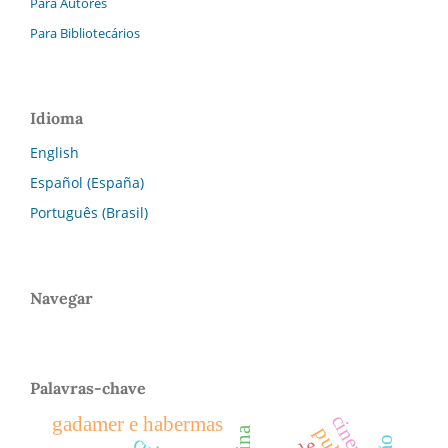
Para Autores
Para Bibliotecários
Idioma
English
Español (España)
Português (Brasil)
Navegar
Palavras-chave
cinema
gadamer e habermas