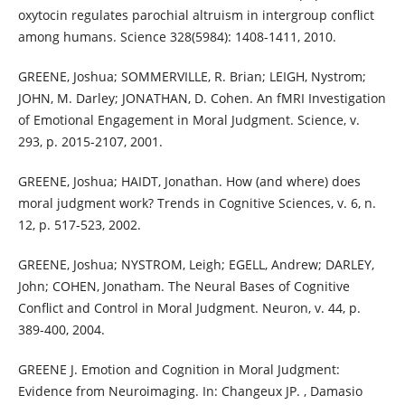
oxytocin regulates parochial altruism in intergroup conflict
among humans. Science 328(5984): 1408-1411, 2010.
GREENE, Joshua; SOMMERVILLE, R. Brian; LEIGH, Nystrom;
JOHN, M. Darley; JONATHAN, D. Cohen. An fMRI Investigation
of Emotional Engagement in Moral Judgment. Science, v.
293, p. 2015-2107, 2001.
GREENE, Joshua; HAIDT, Jonathan. How (and where) does
moral judgment work? Trends in Cognitive Sciences, v. 6, n.
12, p. 517-523, 2002.
GREENE, Joshua; NYSTROM, Leigh; EGELL, Andrew; DARLEY,
John; COHEN, Jonatham. The Neural Bases of Cognitive
Conflict and Control in Moral Judgment. Neuron, v. 44, p.
389-400, 2004.
GREENE J. Emotion and Cognition in Moral Judgment:
Evidence from Neuroimaging. In: Changeux JP. , Damasio