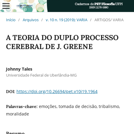
Início
/
Arquivos
/
v. 10 n. 19 (2019): VARIA
/
ARTIGOS/ VARIA
A TEORIA DO DUPLO PROCESSO
CEREBRAL DE J. GREENE
Johnny Tales
Universidade Federal de Uberlândia-MG
https://doi.org/10.26694/pet.v10i19.1964
DOI:
emoções, tomada de decisão, tribalismo,
Palavras-chave:
moralidade
Resumo