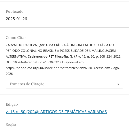
Publicado
2025-01-26
Como Citar
CARVALHO DA SILVA, Igor. UMA CRÍTICA À LINGUAGEM HEREDITÁRIA DO
PERÍODO COLONIAL NO BRASIL E A POSSSIBLIDADE DE UMA LINGUAGEM
ALTERNATIVA.
Cadernos do PET Filosofia
,
[S. l.]
, v. 15, n. 30, p. 208–224, 2025.
DOI: 10.26694/cadpetfilo.v15i30.6320. Disponível em:
https://periodicos.ufpi.br/index.php/pet/article/view/6320. Acesso em: 7 ago.
2026.
Fomatos de Citação
Edição
v. 15 n. 30 (2024): ARTIGOS DE TEMÁTICAS VARIADAS
Seção