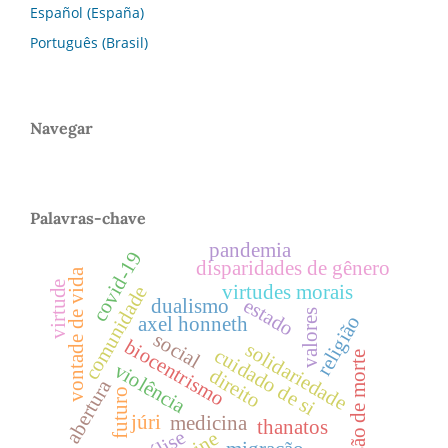
Español (España)
Português (Brasil)
Navegar
Palavras-chave
pandemia
covid-19
disparidades de gênero
vontade de vida
virtude
virtudes morais
comunidade
estado
dualismo
valores
religião
axel honneth
social
biocentrismo
solidariedade
cuidado de si
pulsão de morte
violência
direito
abertura
futuro
júri
medicina
thanatos