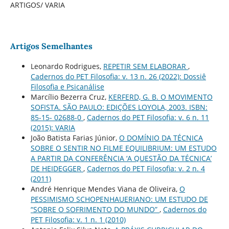
ARTIGOS/ VARIA
Artigos Semelhantes
Leonardo Rodrigues,
REPETIR SEM ELABORAR
,
Cadernos do PET Filosofia: v. 13 n. 26 (2022): Dossiê
Filosofia e Psicanálise
Marcílio Bezerra Cruz,
KERFERD, G. B. O MOVIMENTO
SOFISTA. SÃO PAULO: EDIÇÕES LOYOLA, 2003. ISBN:
85-15- 02688-0
,
Cadernos do PET Filosofia: v. 6 n. 11
(2015): VARIA
João Batista Farias Júnior,
O DOMÍNIO DA TÉCNICA
SOBRE O SENTIR NO FILME EQUILIBRIUM: UM ESTUDO
A PARTIR DA CONFERÊNCIA ‘A QUESTÃO DA TÉCNICA’
DE HEIDEGGER
,
Cadernos do PET Filosofia: v. 2 n. 4
(2011)
André Henrique Mendes Viana de Oliveira,
O
PESSIMISMO SCHOPENHAUERIANO: UM ESTUDO DE
“SOBRE O SOFRIMENTO DO MUNDO”
,
Cadernos do
PET Filosofia: v. 1 n. 1 (2010)