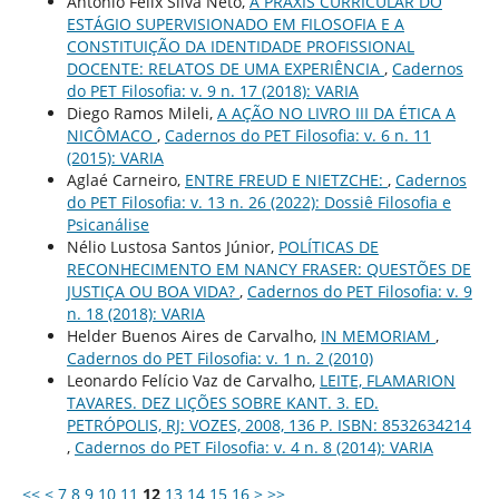
Antonio Felix Silva Neto,
A PRÁXIS CURRICULAR DO
ESTÁGIO SUPERVISIONADO EM FILOSOFIA E A
CONSTITUIÇÃO DA IDENTIDADE PROFISSIONAL
DOCENTE: RELATOS DE UMA EXPERIÊNCIA
,
Cadernos
do PET Filosofia: v. 9 n. 17 (2018): VARIA
Diego Ramos Mileli,
A AÇÃO NO LIVRO III DA ÉTICA A
NICÔMACO
,
Cadernos do PET Filosofia: v. 6 n. 11
(2015): VARIA
Aglaé Carneiro,
ENTRE FREUD E NIETZCHE:
,
Cadernos
do PET Filosofia: v. 13 n. 26 (2022): Dossiê Filosofia e
Psicanálise
Nélio Lustosa Santos Júnior,
POLÍTICAS DE
RECONHECIMENTO EM NANCY FRASER: QUESTÕES DE
JUSTIÇA OU BOA VIDA?
,
Cadernos do PET Filosofia: v. 9
n. 18 (2018): VARIA
Helder Buenos Aires de Carvalho,
IN MEMORIAM
,
Cadernos do PET Filosofia: v. 1 n. 2 (2010)
Leonardo Felício Vaz de Carvalho,
LEITE, FLAMARION
TAVARES. DEZ LIÇÕES SOBRE KANT. 3. ED.
PETRÓPOLIS, RJ: VOZES, 2008, 136 P. ISBN: 8532634214
,
Cadernos do PET Filosofia: v. 4 n. 8 (2014): VARIA
<<
<
7
8
9
10
11
12
13
14
15
16
>
>>