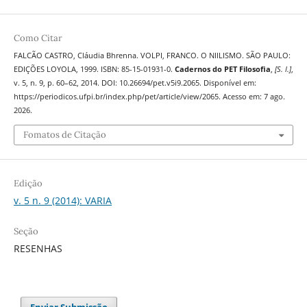
Como Citar
FALCÃO CASTRO, Cláudia Bhrenna. VOLPI, FRANCO. O NIILISMO. SÃO PAULO:
EDIÇÕES LOYOLA, 1999. ISBN: 85-15-01931-0.
Cadernos do PET Filosofia
,
[S. l.]
,
v. 5, n. 9, p. 60–62, 2014. DOI: 10.26694/pet.v5i9.2065. Disponível em:
https://periodicos.ufpi.br/index.php/pet/article/view/2065. Acesso em: 7 ago.
2026.
Fomatos de Citação
Edição
v. 5 n. 9 (2014): VARIA
Seção
RESENHAS
Enviar Submissão