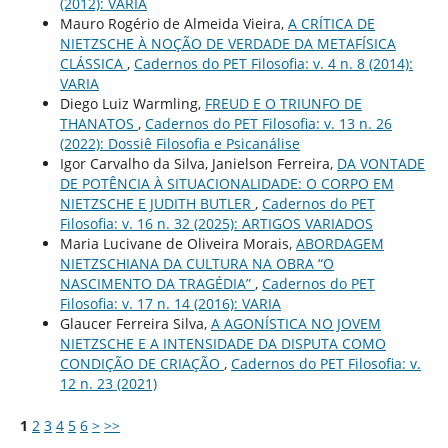
(2012): VARIA
Mauro Rogério de Almeida Vieira,
A CRÍTICA DE
NIETZSCHE À NOÇÃO DE VERDADE DA METAFÍSICA
CLÁSSICA
,
Cadernos do PET Filosofia: v. 4 n. 8 (2014):
VARIA
Diego Luiz Warmling,
FREUD E O TRIUNFO DE
THANATOS
,
Cadernos do PET Filosofia: v. 13 n. 26
(2022): Dossiê Filosofia e Psicanálise
Igor Carvalho da Silva, Janielson Ferreira,
DA VONTADE
DE POTÊNCIA À SITUACIONALIDADE: O CORPO EM
NIETZSCHE E JUDITH BUTLER
,
Cadernos do PET
Filosofia: v. 16 n. 32 (2025): ARTIGOS VARIADOS
Maria Lucivane de Oliveira Morais,
ABORDAGEM
NIETZSCHIANA DA CULTURA NA OBRA “O
NASCIMENTO DA TRAGÉDIA”
,
Cadernos do PET
Filosofia: v. 17 n. 14 (2016): VARIA
Glaucer Ferreira Silva,
A AGONÍSTICA NO JOVEM
NIETZSCHE E A INTENSIDADE DA DISPUTA COMO
CONDIÇÃO DE CRIAÇÃO
,
Cadernos do PET Filosofia: v.
12 n. 23 (2021)
1
2
3
4
5
6
>
>>