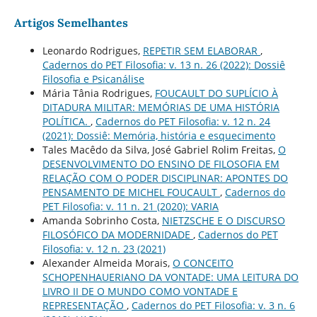
Artigos Semelhantes
Leonardo Rodrigues,
REPETIR SEM ELABORAR
,
Cadernos do PET Filosofia: v. 13 n. 26 (2022): Dossiê
Filosofia e Psicanálise
Mária Tânia Rodrigues,
FOUCAULT DO SUPLÍCIO À
DITADURA MILITAR: MEMÓRIAS DE UMA HISTÓRIA
POLÍTICA.
,
Cadernos do PET Filosofia: v. 12 n. 24
(2021): Dossiê: Memória, história e esquecimento
Tales Macêdo da Silva, José Gabriel Rolim Freitas,
O
DESENVOLVIMENTO DO ENSINO DE FILOSOFIA EM
RELAÇÃO COM O PODER DISCIPLINAR: APONTES DO
PENSAMENTO DE MICHEL FOUCAULT
,
Cadernos do
PET Filosofia: v. 11 n. 21 (2020): VARIA
Amanda Sobrinho Costa,
NIETZSCHE E O DISCURSO
FILOSÓFICO DA MODERNIDADE
,
Cadernos do PET
Filosofia: v. 12 n. 23 (2021)
Alexander Almeida Morais,
O CONCEITO
SCHOPENHAUERIANO DA VONTADE: UMA LEITURA DO
LIVRO II DE O MUNDO COMO VONTADE E
REPRESENTAÇÃO
,
Cadernos do PET Filosofia: v. 3 n. 6