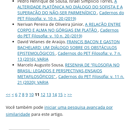
Pedro Henrique de Sousa, Israel Simplicio Torres,
A
ALTERIDADE PLATÔNICA NO DIÁLOGO DO SOFISTA E A
SUPERAÇÃO DO NÃO-SER PARMENÍDICO
,
Cadernos do
PET Filosofia: v. 10 n. 20 (2019)
Nerivan Pereira de Oliveira Júnior,
A RELAÇÃO ENTRE
CORPO E ALMA NO GÓRGIAS EM PLATÃO
,
Cadernos
do PET Filosofia: v. 10 n. 20 (2019)
David Velanes de Araújo,
FRANCIS BACON E GASTON
BACHELARD: UM DIÁLOGO SOBRE OS OBSTÁCULOS
EPISTEMOLÓGICOS
,
Cadernos do PET Filosofia: v. 7 n.
13 (2016): VARIA
Marcelo Augusto Sousa,
RESENHA DE “FILOSOFIA NO
BRASIL: LEGADOS E PERSPECTIVAS-ENSAIOS
METAFILOSÓFICOS”
,
Cadernos do PET Filosofia: v. 11 n.
21 (2020): VARIA
<<
<
6
7
8
9
10
11
12
13
14
15
>
>>
Você também pode
iniciar uma pesquisa avançada por
similaridade
para este artigo.