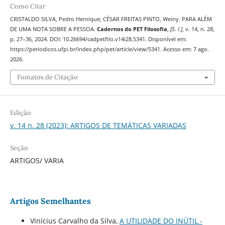
Como Citar
CRISTALDO SILVA, Pedro Henrique; CÉSAR FREITAS PINTO, Weiny. PARA ALÉM
DE UMA NOTA SOBRE A PESSOA.
Cadernos do PET Filosofia
,
[S. l.]
, v. 14, n. 28,
p. 27–36, 2024. DOI: 10.26694/cadpetfilo.v14i28.5341. Disponível em:
https://periodicos.ufpi.br/index.php/pet/article/view/5341. Acesso em: 7 ago.
2026.
Fomatos de Citação
Edição
v. 14 n. 28 (2023): ARTIGOS DE TEMÁTICAS VARIADAS
Seção
ARTIGOS/ VARIA
Artigos Semelhantes
Vinícius Carvalho da Silva,
A UTILIDADE DO INÚTIL -