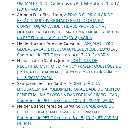
UM MANIFESTO
,
Cadernos do PET Filosofia: v. 9 n. 17
(2018): VARIA
Antonio Felix Silva Neto,
A PRÁXIS CURRICULAR DO
ESTÁGIO SUPERVISIONADO EM FILOSOFIA E A
CONSTITUIÇÃO DA IDENTIDADE PROFISSIONAL
DOCENTE: RELATOS DE UMA EXPERIÊNCIA
,
Cadernos
do PET Filosofia: v. 9 n. 17 (2018): VARIA
Helder Buenos Aires de Carvalho,
LANÇADO LIVRO
GLOBALIZAÇÃO E FILOSOFIA PELA EDIÇÕES LOYOLA
,
Cadernos do PET Filosofia: v. 4 n. 7 (2013): VARIA
Nélio Lustosa Santos Júnior,
POLÍTICAS DE
RECONHECIMENTO EM NANCY FRASER: QUESTÕES DE
JUSTIÇA OU BOA VIDA?
,
Cadernos do PET Filosofia: v. 9
n. 18 (2018): VARIA
Sanqueilo de Lima Santos,
A DIMENSÃO DA
LINGUAGEM NA POLIDIMENSIONALIDADE DO MUNDO
ESPIRITUAL NA FILOSOFIA DAS FORMAS SIMBÓLICAS
,
Cadernos do PET Filosofia: v. 10 n. 19 (2019): VARIA
Helder Buenos Aires de Carvalho,
A CADERNOS DO
PET FILOSOFIA MANTÉM-SE EM MOVIMENTO
,
Cadernos do PET Filosofia: v. 3 n. 5 (2012): ÉTICAS EM
DEBATE