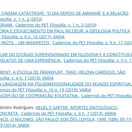
 O CINEMA CATÁSTROFE: “O DIA DEPOIS DE AMANHÃ” E A RELAÇÃO
sofia: v. 1 n. 2 (2010)
ORIAM
,
Cadernos do PET Filosofia: v. 1 n. 2 (2010)
RIA E ESQUECIMENTO EM PAUL RICOEUR: A IDEOLOGIA POLÍTICA
ilosofia: v. 8 n. 16 (2017): VARIA
O INÚTIL - UM MANIFESTO
,
Cadernos do PET Filosofia: v. 9 n. 17 (201
ULAR DO ESTÁGIO SUPERVISIONADO EM FILOSOFIA E A CONSTITUI
 RELATOS DE UMA EXPERIÊNCIA
,
Cadernos do PET Filosofia: v. 9 n. 
RENT. A ESCOLA DE FRANKFURT. TRAD. HELENA CARDOSO. SÃO
ofia: v. 4 n. 7 (2013): VARIA
A LINGUAGEM NA POLIDIMENSIONALIDADE DO MUNDO ESPIRITUAL
rnos do PET Filosofia: v. 10 n. 19 (2019): VARIA
NCEPÇÃO DE COOPERAÇÃO EQUITATIVA
,
Cadernos do PET Filosofia:
dstein Rodrigues,
HEGEL E SARTRE: APORTES ONTOLÓGICO-
 CONCRETA
,
Cadernos do PET Filosofia: v. 4 n. 7 (2013): VARIA
NCO. O NIILISMO. SÃO PAULO: EDIÇÕES LOYOLA, 1999. ISBN: 85-15
 9 (2014): VARIA