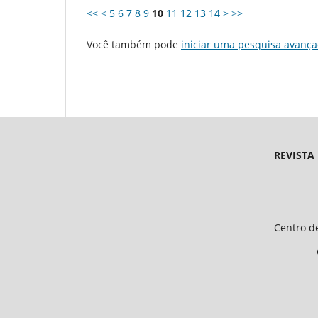
<<
<
5
6
7
8
9
10
11
12
13
14
>
>>
Você também pode
iniciar uma pesquisa avança
REVISTA
Endereço 
Universidade Federal d
Centro de Ciências Humanas e 
CEP 64.049-550, Teresina
E-mail: petfiloso