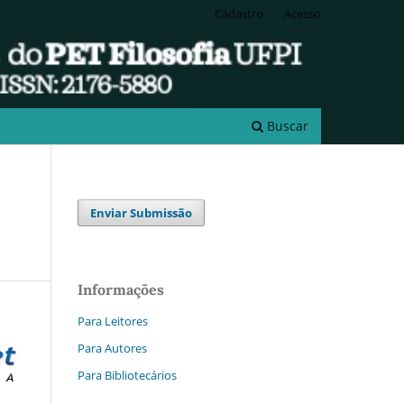
Cadastro
Acesso
Buscar
Enviar Submissão
Informações
Para Leitores
Para Autores
Para Bibliotecários