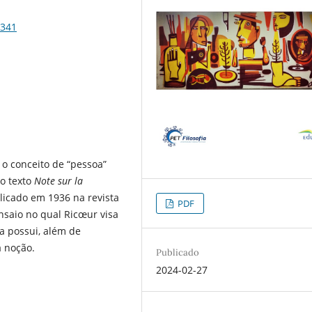
5341
 o conceito de “pessoa”
do texto
Note sur la
ublicado em 1936 na revista
PDF
nsaio no qual Ricœur visa
a possui, além de
a noção.
Publicado
2024-02-27