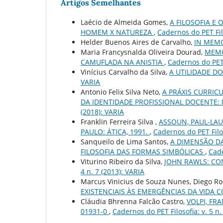
Artigos Semelhantes
Laécio de Almeida Gomes,
A FILOSOFIA E
HOMEM X NATUREZA
,
Cadernos do PET Filo
Helder Buenos Aires de Carvalho,
IN MEM
Maria Francysnalda Oliveira Dourad,
MEMÓ
CAMUFLADA NA ANISTIA
,
Cadernos do PET F
Vinícius Carvalho da Silva,
A UTILIDADE D
VARIA
Antonio Felix Silva Neto,
A PRÁXIS CURRIC
DA IDENTIDADE PROFISSIONAL DOCENTE:
(2018): VARIA
Franklin Ferreira Silva ,
ASSOUN, PAUL-LAU
PAULO: ÁTICA, 1991.
,
Cadernos do PET Filos
Sanqueilo de Lima Santos,
A DIMENSÃO D
FILOSOFIA DAS FORMAS SIMBÓLICAS
,
Cade
Viturino Ribeiro da Silva,
JOHN RAWLS: CO
4 n. 7 (2013): VARIA
Marcus Vinicius de Souza Nunes, Diego Ro
EXISTENCIAIS ÀS EMERGÊNCIAS DA VIDA
Cláudia Bhrenna Falcão Castro,
VOLPI, FRA
01931-0
,
Cadernos do PET Filosofia: v. 5 n.