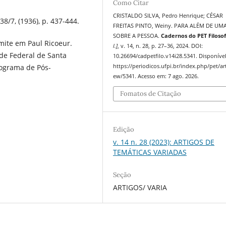
Como Citar
CRISTALDO SILVA, Pedro Henrique; CÉSAR
8/7, (1936), p. 437-444.
FREITAS PINTO, Weiny. PARA ALÉM DE UM
SOBRE A PESSOA.
Cadernos do PET Filosof
imite em Paul Ricoeur.
l.]
, v. 14, n. 28, p. 27–36, 2024. DOI:
ade Federal de Santa
10.26694/cadpetfilo.v14i28.5341. Disponíve
https://periodicos.ufpi.br/index.php/pet/art
rograma de Pós-
ew/5341. Acesso em: 7 ago. 2026.
.
Fomatos de Citação
Edição
v. 14 n. 28 (2023): ARTIGOS DE
TEMÁTICAS VARIADAS
Seção
ARTIGOS/ VARIA