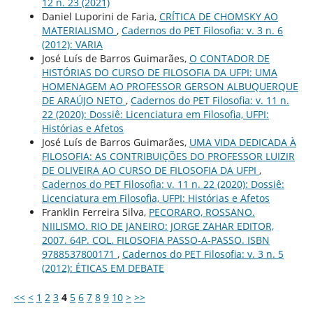
12 n. 23 (2021)
Daniel Luporini de Faria,
CRÍTICA DE CHOMSKY AO
MATERIALISMO
,
Cadernos do PET Filosofia: v. 3 n. 6
(2012): VARIA
José Luís de Barros Guimarães,
O CONTADOR DE
HISTÓRIAS DO CURSO DE FILOSOFIA DA UFPI: UMA
HOMENAGEM AO PROFESSOR GERSON ALBUQUERQUE
DE ARAÚJO NETO
,
Cadernos do PET Filosofia: v. 11 n.
22 (2020): Dossiê: Licenciatura em Filosofia, UFPI:
Histórias e Afetos
José Luís de Barros Guimarães,
UMA VIDA DEDICADA À
FILOSOFIA: AS CONTRIBUIÇÕES DO PROFESSOR LUIZIR
DE OLIVEIRA AO CURSO DE FILOSOFIA DA UFPI
,
Cadernos do PET Filosofia: v. 11 n. 22 (2020): Dossiê:
Licenciatura em Filosofia, UFPI: Histórias e Afetos
Franklin Ferreira Silva,
PECORARO, ROSSANO.
NIILISMO. RIO DE JANEIRO: JORGE ZAHAR EDITOR,
2007. 64P. COL. FILOSOFIA PASSO-A-PASSO. ISBN
9788537800171
,
Cadernos do PET Filosofia: v. 3 n. 5
(2012): ÉTICAS EM DEBATE
<<
<
1
2
3
4
5
6
7
8
9
10
>
>>