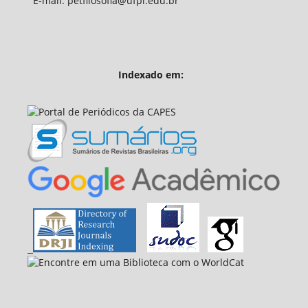
E-mail: petfilosofia@ufpi.edu.br
Indexado em: