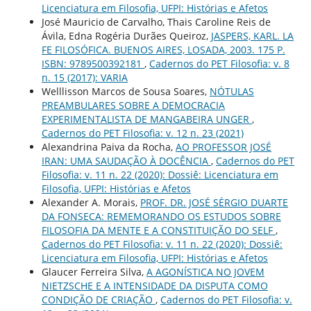
Licenciatura em Filosofia, UFPI: Histórias e Afetos
José Mauricio de Carvalho, Thais Caroline Reis de
Ávila, Edna Rogéria Durães Queiroz,
JASPERS, KARL. LA
FE FILOSÓFICA. BUENOS AIRES, LOSADA, 2003. 175 P.
ISBN: 9789500392181
,
Cadernos do PET Filosofia: v. 8
n. 15 (2017): VARIA
Welllisson Marcos de Sousa Soares,
NÓTULAS
PREAMBULARES SOBRE A DEMOCRACIA
EXPERIMENTALISTA DE MANGABEIRA UNGER
,
Cadernos do PET Filosofia: v. 12 n. 23 (2021)
Alexandrina Paiva da Rocha,
AO PROFESSOR JOSÉ
IRAN: UMA SAUDAÇÃO À DOCÊNCIA
,
Cadernos do PET
Filosofia: v. 11 n. 22 (2020): Dossiê: Licenciatura em
Filosofia, UFPI: Histórias e Afetos
Alexander A. Morais,
PROF. DR. JOSÉ SÉRGIO DUARTE
DA FONSECA: REMEMORANDO OS ESTUDOS SOBRE
FILOSOFIA DA MENTE E A CONSTITUIÇÃO DO SELF
,
Cadernos do PET Filosofia: v. 11 n. 22 (2020): Dossiê:
Licenciatura em Filosofia, UFPI: Histórias e Afetos
Glaucer Ferreira Silva,
A AGONÍSTICA NO JOVEM
NIETZSCHE E A INTENSIDADE DA DISPUTA COMO
CONDIÇÃO DE CRIAÇÃO
,
Cadernos do PET Filosofia: v.