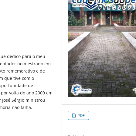
que dedico para o meu
rientador no mestrado em
exto rememorativo e de
m que tive com o
a oportunidade de
 por volta do ano 2009 em
 José Sérgio ministrou
mória não falha.
PDF