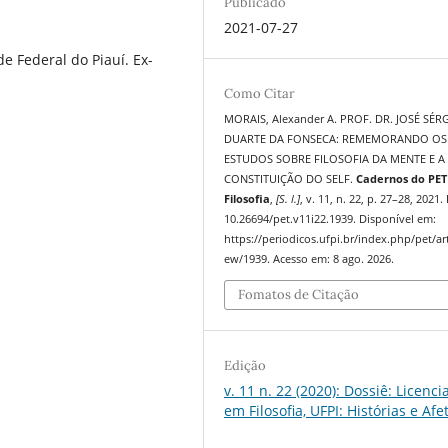
Publicado
2021-07-27
e Federal do Piauí. Ex-
Como Citar
MORAIS, Alexander A. PROF. DR. JOSÉ SÉR
DUARTE DA FONSECA: REMEMORANDO OS
ESTUDOS SOBRE FILOSOFIA DA MENTE E A
CONSTITUIÇÃO DO SELF.
Cadernos do PET
Filosofia
,
[S. l.]
, v. 11, n. 22, p. 27–28, 2021.
10.26694/pet.v11i22.1939. Disponível em:
https://periodicos.ufpi.br/index.php/pet/art
ew/1939. Acesso em: 8 ago. 2026.
Fomatos de Citação
Edição
v. 11 n. 22 (2020): Dossiê: Licenci
em Filosofia, UFPI: Histórias e Afe