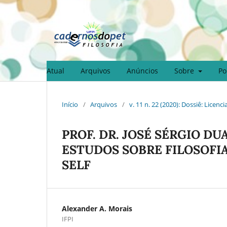
Atual
Arquivos
Anúncios
Sobre
Po
Início
/
Arquivos
/
v. 11 n. 22 (2020): Dossiê: Licenc
PROF. DR. JOSÉ SÉRGIO 
ESTUDOS SOBRE FILOSOFI
SELF
Alexander A. Morais
IFPI