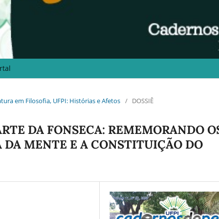
rtal
iatura em Filosofia, UFPI: Histórias e Afetos
/
DOSSIÊ
DUARTE DA FONSECA: REMEMORANDO O
A DA MENTE E A CONSTITUIÇÃO DO