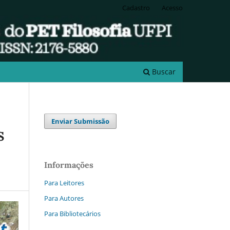
Cadastro
Acesso
Buscar
Enviar Submissão
S
Informações
Para Leitores
Para Autores
Para Bibliotecários