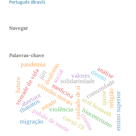
Português (Brasil)
Navegar
Palavras-chave
pandemia
dualismo
análise
vontade de vida
social
direito
júri
valores
futuro
solidariedade
comunidade
virtudes morais
medicina
cuidado de si
religião
quine
ensino superior
abertura
axel honneth
thanatos
estado
violência
biocentrismo
pulsão de morte
cinema
covid-19
migração