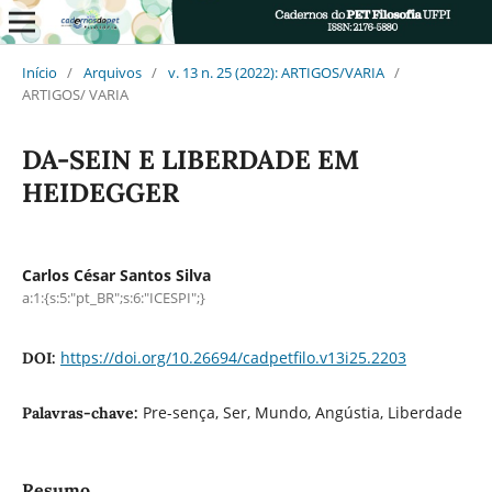
Início
/
Arquivos
/
v. 13 n. 25 (2022): ARTIGOS/VARIA
/
ARTIGOS/ VARIA
DA-SEIN E LIBERDADE EM
HEIDEGGER
Carlos César Santos Silva
a:1:{s:5:"pt_BR";s:6:"ICESPI";}
https://doi.org/10.26694/cadpetfilo.v13i25.2203
DOI:
Pre-sença, Ser, Mundo, Angústia, Liberdade
Palavras-chave:
Resumo