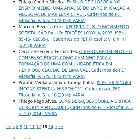
Thiago Coelho Silveira,
ENSINO DE FILOSOFIA NO
ENSINO MÉDIO: UMA ANÁLISE DO LIVRO INICIAÇÃO À
FILOSOFIA DE MARILENA CHAUÍ
,
Cadernos do PET
Filosofia: v. 6 n. 11 (2015): VARIA
Marcílio Bezerra Cruz,
KERFERD, G. B. O MOVIMENTO
SOFISTA. SÃO PAULO: EDIÇÕES LOYOLA, 2003. ISBN:
85-15- 02688-0
,
Cadernos do PET Filosofia: v. 6 n. 11
(2015): VARIA
Caroline Ferreira Fernandes,
O RECONHECIMENTO E O
CONSENSO ÉTICOS COMO CAMINHO PARA A
FORMAÇÃO DE UMA COMUNIDADE ÉTICA EM
HENRIQUE CLÁUDIO DE LIMA VAZ
,
Cadernos do PET
Filosofia: v. 5 n. 10 (2014): VARIA
Prabhu Venkataraman, Tanuja Kalita,
IS PETER SINGER
INCONSISTENT IN HIS ETHICS?
,
Cadernos do PET
Filosofia: v. 5 n. 10 (2014): VARIA
Thiago Rêgo Alves,
CONSIDERAÇÕES SOBRE A CRÍTICA
DE RORTY A FOUCAULT
,
Cadernos do PET Filosofia: v. 5
n. 10 (2014): VARIA
<<
<
8
9
10
11
12
13
14
>
>>