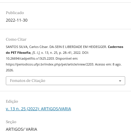
Publicado
2022-11-30
Como Citar
SANTOS SILVA, Carlos César. DA-SEIN E LIBERDADE EM HEIDEGGER.
Cadernos
do PET Filosofia
,
[S. l.]
, v. 13, n. 25, p. 28–41, 2022. DOI:
10.26694/cadpetfilo.v13i25.2203. Disponível em:
https://periodicos.ufpi.br/index.php/pet/article/view/2203. Acesso em: 8 ago.
2026.
Fomatos de Citação
Edição
v. 13 n. 25 (2022): ARTIGOS/VARIA
Seção
ARTIGOS/ VARIA