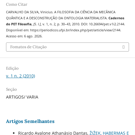
Como Citar
CARVALHO DA SILVA, Vinicius. A FILOSOFIA DA CIÊNCIA DA MECÂNICA
QUÂNTICA E A DESCONSTRUÇÃO DA ONTOLOGIA MATERIALISTA.
Cadernos
do PET Filosofia
,
[S. l.]
, v. 1, n. 2, p. 30–43, 2010. DOI: 10.26694/pet.v1i2.2144.
Disponível em: https://periodicos.ufpi.br/index.php/pet/article/view/2144.
Acesso em: 6 ago. 2026.
Fomatos de Citação
Edição
v. 1 n. 2 (2010)
Seção
ARTIGOS/ VARIA
Artigos Semelhantes
Ricardo Avalone Athanásio Dantas,
ŽIŽEK, HABERMAS E