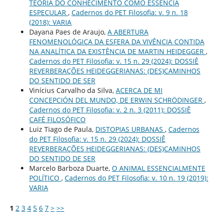
TEORIA DO CONHECIMENTO COMO ESSÊNCIA
ESPECULAR
,
Cadernos do PET Filosofia: v. 9 n. 18
(2018): VARIA
Dayana Paes de Araujo,
A ABERTURA
FENOMENOLÓGICA DA ESFERA DA VIVÊNCIA CONTIDA
NA ANALÍTICA DA EXISTÊNCIA DE MARTIN HEIDEGGER
,
Cadernos do PET Filosofia: v. 15 n. 29 (2024): DOSSIÊ
REVERBERAÇÕES HEIDEGGERIANAS: (DES)CAMINHOS
DO SENTIDO DE SER
Vinícius Carvalho da Silva,
ACERCA DE MI
CONCEPCIÓN DEL MUNDO, DE ERWIN SCHRÖDINGER
,
Cadernos do PET Filosofia: v. 2 n. 3 (2011): DOSSIÊ
CAFÉ FILOSÓFICO
Luiz Tiago de Paula,
DISTOPIAS URBANAS
,
Cadernos
do PET Filosofia: v. 15 n. 29 (2024): DOSSIÊ
REVERBERAÇÕES HEIDEGGERIANAS: (DES)CAMINHOS
DO SENTIDO DE SER
Marcelo Barboza Duarte,
O ANIMAL ESSENCIALMENTE
POLÍTICO
,
Cadernos do PET Filosofia: v. 10 n. 19 (2019):
VARIA
1
2
3
4
5
6
7
>
>>