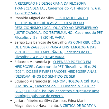
A RECEPÇÃO HEIDEGGERIANA DA FILOSOFIA
TRANSCENDENTAL
,
Cadernos do PET Filosofia: v. 6 n.
12 (2015): VARIA
Ronaldo Miguel da Silva,
EPISTEMOLOGIA DO
TESTEMUNHO: CRÍTICAS À REFUTAÇÃO DO
REDUCIONISMO LOCAL QUANTO AO DESEMPENHO
JUSTIFICACIONAL DO TESTEMUNHO
,
Cadernos do PET
Filosofia: v. 5 n. 9 (2014): VARIA
Sérgio Luís Barroso de Carvalho,
AS CONTRIBUIÇÕES
DE LINDA ZAGZEBSKI PARA A EPISTEMOLOGIA DAS
VIRTUDES CONTEMPORÂNEA
,
Cadernos do PET
Filosofia: v. 4 n. 8 (2014): VARIA
Eduardo Marandola Jr.,
O PENSAR POÉTICO EM
HEIDEGGER
,
Cadernos do PET Filosofia: v. 15 n. 29
(2024): DOSSIÊ REVERBERAÇÕES HEIDEGGERIANAS:
(DES)CAMINHOS DO SENTIDO DE SER
Eduardo Marandola Jr.,
FENOMENOLOGIA CRÍTICA E
FEMINISTA
,
Cadernos do PET Filosofia: v. 14 n. 27
(2023): DOSSIÈ “Fissuras, encontros e rupturas: uma
ontologia pulsante do gênero”
Jaciara Ribeiro da Silva Cardoso, Edna Maria
Magalhães do Nascimento,
A CRÍTICA DE RORTY À