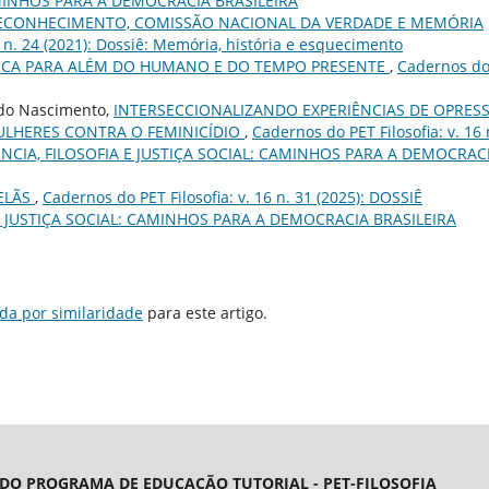
CAMINHOS PARA A DEMOCRACIA BRASILEIRA
RECONHECIMENTO, COMISSÃO NACIONAL DA VERDADE E MEMÓRIA
2 n. 24 (2021): Dossiê: Memória, história e esquecimento
ICA PARA ALÉM DO HUMANO E DO TEMPO PRESENTE
,
Cadernos d
a do Nascimento,
INTERSECCIONALIZANDO EXPERIÊNCIAS DE OPRES
MULHERES CONTRA O FEMINICÍDIO
,
Cadernos do PET Filosofia: v. 16 
ÊNCIA, FILOSOFIA E JUSTIÇA SOCIAL: CAMINHOS PARA A DEMOCRAC
CELÃS
,
Cadernos do PET Filosofia: v. 16 n. 31 (2025): DOSSIÊ
E JUSTIÇA SOCIAL: CAMINHOS PARA A DEMOCRACIA BRASILEIRA
da por similaridade
para este artigo.
 DO PROGRAMA DE EDUCAÇÃO TUTORIAL - PET-FILOSOFIA