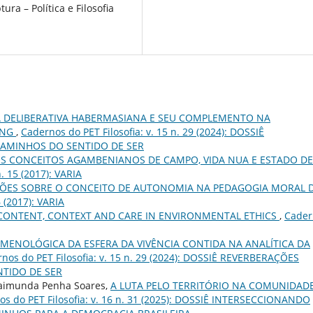
a – Política e Filosofia
.
 DELIBERATIVA HABERMASIANA E SEU COMPLEMENTO NA
UNG
,
Cadernos do PET Filosofia: v. 15 n. 29 (2024): DOSSIÊ
CAMINHOS DO SENTIDO DE SER
S CONCEITOS AGAMBENIANOS DE CAMPO, VIDA NUA E ESTADO DE
n. 15 (2017): VARIA
ÕES SOBRE O CONCEITO DE AUTONOMIA NA PEDAGOGIA MORAL 
6 (2017): VARIA
CONTENT, CONTEXT AND CARE IN ENVIRONMENTAL ETHICS
,
Cader
MENOLÓGICA DA ESFERA DA VIVÊNCIA CONTIDA NA ANALÍTICA DA
nos do PET Filosofia: v. 15 n. 29 (2024): DOSSIÊ REVERBERAÇÕES
NTIDO DE SER
Raimunda Penha Soares,
A LUTA PELO TERRITÓRIO NA COMUNIDAD
os do PET Filosofia: v. 16 n. 31 (2025): DOSSIÊ INTERSECCIONANDO