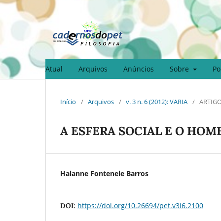
Atual
Arquivos
Anúncios
Sobre
Po
Início
/
Arquivos
/
v. 3 n. 6 (2012): VARIA
/
ARTIGO
A ESFERA SOCIAL E O HO
Halanne Fontenele Barros
https://doi.org/10.26694/pet.v3i6.2100
DOI: