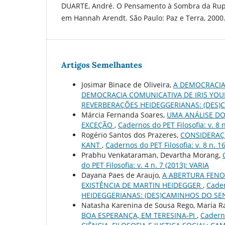
DUARTE, André. O Pensamento à Sombra da Ruptur
em Hannah Arendt. São Paulo: Paz e Terra, 2000
Artigos Semelhantes
Josimar Binace de Oliveira,
A DEMOCRACIA
DEMOCRACIA COMUNICATIVA DE IRIS YO
REVERBERAÇÕES HEIDEGGERIANAS: (DES)
Márcia Fernanda Soares,
UMA ANÁLISE DO
EXCEÇÃO
,
Cadernos do PET Filosofia: v. 8 
Rogério Santos dos Prazeres,
CONSIDERAÇ
KANT
,
Cadernos do PET Filosofia: v. 8 n. 1
Prabhu Venkataraman, Devartha Morang,
do PET Filosofia: v. 4 n. 7 (2013): VARIA
Dayana Paes de Araujo,
A ABERTURA FENO
EXISTÊNCIA DE MARTIN HEIDEGGER
,
Cader
HEIDEGGERIANAS: (DES)CAMINHOS DO SE
Natasha Karenina de Sousa Rego, Maria 
BOA ESPERANÇA, EM TERESINA-PI
,
Cadern