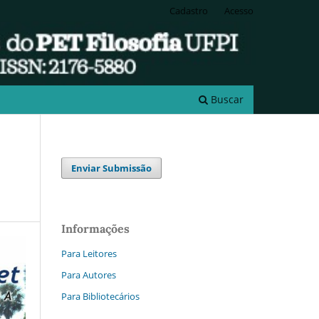
Cadastro
Acesso
Buscar
Enviar Submissão
Informações
Para Leitores
Para Autores
Para Bibliotecários