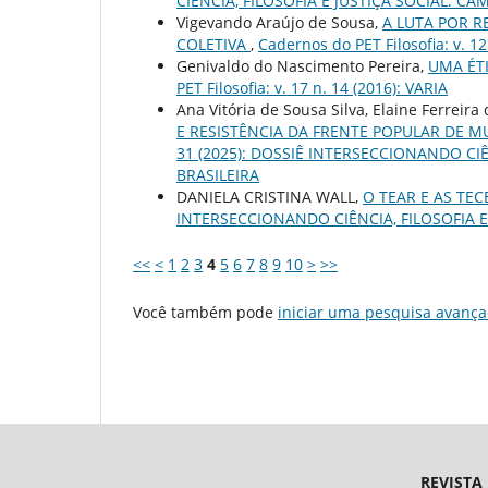
CIÊNCIA, FILOSOFIA E JUSTIÇA SOCIAL: 
Vigevando Araújo de Sousa,
A LUTA POR 
COLETIVA
,
Cadernos do PET Filosofia: v. 1
Genivaldo do Nascimento Pereira,
UMA ÉT
PET Filosofia: v. 17 n. 14 (2016): VARIA
Ana Vitória de Sousa Silva, Elaine Ferreir
E RESISTÊNCIA DA FRENTE POPULAR DE 
31 (2025): DOSSIÊ INTERSECCIONANDO CI
BRASILEIRA
DANIELA CRISTINA WALL,
O TEAR E AS TE
INTERSECCIONANDO CIÊNCIA, FILOSOFIA 
<<
<
1
2
3
4
5
6
7
8
9
10
>
>>
Você também pode
iniciar uma pesquisa avança
REVISTA