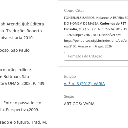
Como Citar
FONTENELE BARROS, Halanne. A ESFERA S
nah Arendt. Ijuí: Editora
E O HOMEM DE MASSA.
Cadernos do PET
Filosofia
,
[S. l.]
, v. 3, n. 6, p. 27–34, 2012. DO
na. Tradução: Roberto
10.26694/pet.v3i6.2100. Disponível em:
niversitária 2010.
https://periodicos.ufpi.br/index.php/pet/art
ew/2100. Acesso em: 6 ago. 2026.
poso. São Paulo:
Fomatos de Citação
rmação, exílio e
se Bottman. São
Edição
tora UFMG, 2008. P. 439-
v. 3 n. 6 (2012): VARIA
Seção
: . Entre o passado e o
ARTIGOS/ VARIA
lo: Perspectiva,2009.
sado e o futuro. Trad. M.