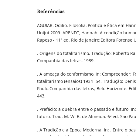
Referências
AGUIAR, Odílio. Filosofia, Política e Ética em Han
Unijuí 2009. ARENDT, Hannah. A condição huma
Raposo - 11ª ed. Rio de Janeiro:Editora Forense U
. Origens do totalitarismo. Tradução: Roberto Ra
Companhia das letras, 1989.
. A ameaça do conformismo, In: Compreender: Fo
totalitarismo (ensaios) 1934- 54. Tradução: Deni
Paulo:Companhia das letras; Belo Horizonte: Edi
443.
. Prefácio: a quebra entre o passado e futuro. In
futuro. Trad. M. W. B. de Almeida. 6ª ed. São Pau
. A Tradição e a Época Moderna. In: . Entre o pas