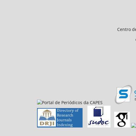
Endereço 
Universidade Federal d
Centro de Ciências Humanas e 
CEP 64.049-550, Teresina
E-mail: petfiloso