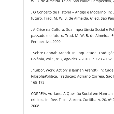
W. B. de Almeida. 6ª ed. São Paulo: Perspectiva, 
. O Conceito de História – Antigo e Moderno. In: 
futuro. Trad. M. W. B. de Almeida. 6ª ed. São Pau
. A Crise na Cultura: Sua Importância Social e Polí
passado e o futuro. Trad. M. W. B. de Almeida. 6
Perspectiva, 2009.
. Sobre Hannah Arendt. In: Inquietude. Tradução
Goiânia, Vol.1, nº 2, ago/dez – 2010. P. 123 – 162.
. “Labor, Work, Action” (Hannah Arendt). In: Cade
FilosofiaPolítica. Tradução: Adriano Correia. São Pa
165-173.
CORREIA, Adriano. A Questão Social em Hannah
críticos. In: Rev. Filos., Aurora, Curitiba, v. 20, nº 
2008.