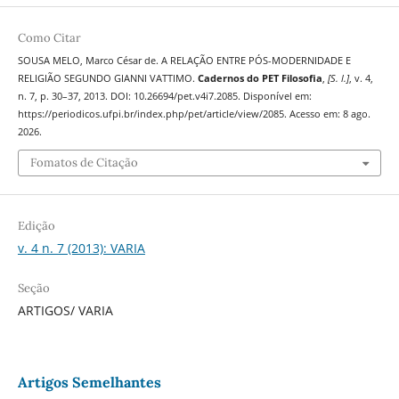
Como Citar
SOUSA MELO, Marco César de. A RELAÇÃO ENTRE PÓS-MODERNIDADE E
RELIGIÃO SEGUNDO GIANNI VATTIMO.
Cadernos do PET Filosofia
,
[S. l.]
, v. 4,
n. 7, p. 30–37, 2013. DOI: 10.26694/pet.v4i7.2085. Disponível em:
https://periodicos.ufpi.br/index.php/pet/article/view/2085. Acesso em: 8 ago.
2026.
Fomatos de Citação
Edição
v. 4 n. 7 (2013): VARIA
Seção
ARTIGOS/ VARIA
Artigos Semelhantes