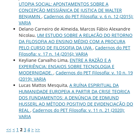
UTOPIA SOCIAL: APONTAMENTOS SOBRE A
CONCEPÇÃO MESSIÂNICA DE JUSTIÇA DE WALTER
BENJAMIN
,
Cadernos do PET Filosofia: v. 6 n. 12 (2015):
VARIA
Delano Carneiro de Almeida, Marcos Fábio Alexandre
Nicolau,
UM ESTUDO SOBRE A RELAÇÃO DO RETORNO
DA FILOSOFIA AO ENSINO MÉDIO COM A PROCURA
PELO CURSO DE FILOSOFIA DA UVA
,
Cadernos do PET
Filosofia: v. 17 n. 14 (2016): VARIA
Keyliane Carvalho Lima,
ENTRE A RAZÃO E A
EXPERIÊNCIA: ENSAIOS SOBRE TECNOLOGIA E
MODERNIDADE.
,
Cadernos do PET Filosofia: v. 10 n. 19
(2019): VARIA
Lucas Mattos Mesquita,
A RUÍNA ESPIRITUAL DA
HUMANIDADE EUROPEIA A PARTIR DA CRISE TEORICA
DOS FUNDAMENTOS: A DENÚNCIA DE EDMUND
HUSSERL AO MÉTODO POSITIVO DE EVIDENCIAÇÃO DO
REAL
,
Cadernos do PET Filosofia: v. 11 n. 21 (2020):
VARIA
<<
<
1
2
3
4
>
>>