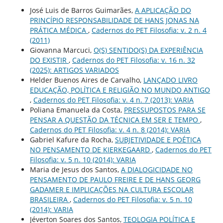
José Luis de Barros Guimarães,
A APLICAÇÃO DO
PRINCÍPIO RESPONSABILIDADE DE HANS JONAS NA
PRÁTICA MÉDICA
,
Cadernos do PET Filosofia: v. 2 n. 4
(2011)
Giovanna Marcuci,
O(S) SENTIDO(S) DA EXPERIÊNCIA
DO EXISTIR
,
Cadernos do PET Filosofia: v. 16 n. 32
(2025): ARTIGOS VARIADOS
Helder Buenos Aires de Carvalho,
LANÇADO LIVRO
EDUCAÇÃO, POLÍTICA E RELIGIÃO NO MUNDO ANTIGO
,
Cadernos do PET Filosofia: v. 4 n. 7 (2013): VARIA
Poliana Emanuela da Costa,
PRESSUPOSTOS PARA SE
PENSAR A QUESTÃO DA TÉCNICA EM SER E TEMPO
,
Cadernos do PET Filosofia: v. 4 n. 8 (2014): VARIA
Gabriel Kafure da Rocha,
SUBJETIVIDADE E POÉTICA
NO PENSAMENTO DE KIERKEGAARD
,
Cadernos do PET
Filosofia: v. 5 n. 10 (2014): VARIA
Maria de Jesus dos Santos,
A DIALOGICIDADE NO
PENSAMENTO DE PAULO FREIRE E DE HANS GEORG
GADAMER E IMPLICAÇÕES NA CULTURA ESCOLAR
BRASILEIRA
,
Cadernos do PET Filosofia: v. 5 n. 10
(2014): VARIA
Jéverton Soares dos Santos,
TEOLOGIA POLÍTICA E