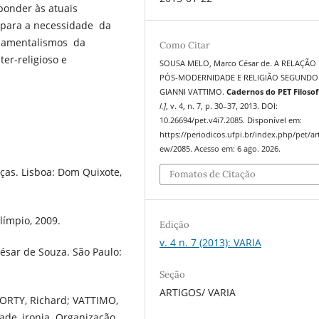
ponder às atuais
 para a necessidade da
ndamentalismos da
Como Citar
ter-religioso e
SOUSA MELO, Marco César de. A RELAÇÃO
PÓS-MODERNIDADE E RELIGIÃO SEGUNDO
GIANNI VATTIMO.
Cadernos do PET Filosof
l.]
, v. 4, n. 7, p. 30–37, 2013. DOI:
10.26694/pet.v4i7.2085. Disponível em:
https://periodicos.ufpi.br/index.php/pet/art
ew/2085. Acesso em: 6 ago. 2026.
ças. Lisboa: Dom Quixote,
Fomatos de Citação
límpio, 2009.
Edição
v. 4 n. 7 (2013): VARIA
ésar de Souza. São Paulo:
Seção
ARTIGOS/ VARIA
RORTY, Richard; VATTIMO,
dade, ironia. Organização