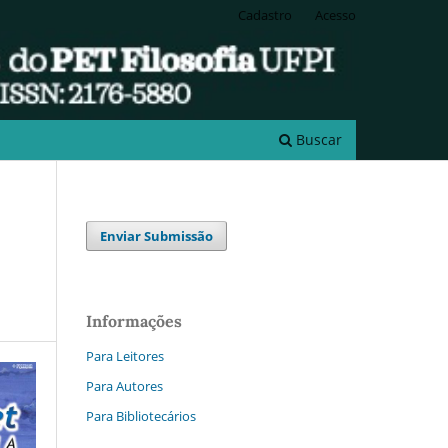
Cadastro
Acesso
Buscar
Enviar Submissão
Informações
Para Leitores
Para Autores
Para Bibliotecários