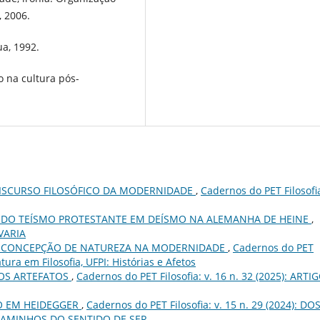
, 2006.
ua, 1992.
o na cultura pós-
DISCURSO FILOSÓFICO DA MODERNIDADE
,
Cadernos do PET Filosofia
DO TEÍSMO PROTESTANTE EM DEÍSMO NA ALEMANHA DE HEINE
,
 VARIA
A CONCEPÇÃO DE NATUREZA NA MODERNIDADE
,
Cadernos do PET
iatura em Filosofia, UFPI: Histórias e Afetos
OS ARTEFATOS
,
Cadernos do PET Filosofia: v. 16 n. 32 (2025): ARTI
O EM HEIDEGGER
,
Cadernos do PET Filosofia: v. 15 n. 29 (2024): DO
CAMINHOS DO SENTIDO DE SER