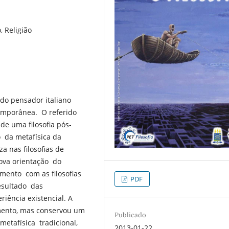
 Religião
do pensador italiano
temporânea. O referido
 de uma filosofia pós-
 da metafísica da
a nas filosofias de
ova orientação do
ento com as filosofias
PDF
esultado das
ência existencial. A
imento, mas conservou um
Publicado
tafísica tradicional,
2013-01-22