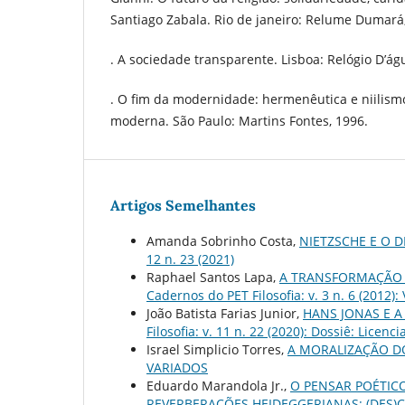
Santiago Zabala. Rio de janeiro: Relume Dumará
. A sociedade transparente. Lisboa: Relógio D’ág
. O fim da modernidade: hermenêutica e niilism
moderna. São Paulo: Martins Fontes, 1996.
Artigos Semelhantes
Amanda Sobrinho Costa,
NIETZSCHE E O 
12 n. 23 (2021)
Raphael Santos Lapa,
A TRANSFORMAÇÃO 
Cadernos do PET Filosofia: v. 3 n. 6 (2012):
João Batista Farias Junior,
HANS JONAS E 
Filosofia: v. 11 n. 22 (2020): Dossiê: Licenc
Israel Simplicio Torres,
A MORALIZAÇÃO D
VARIADOS
Eduardo Marandola Jr.,
O PENSAR POÉTIC
REVERBERAÇÕES HEIDEGGERIANAS: (DES)