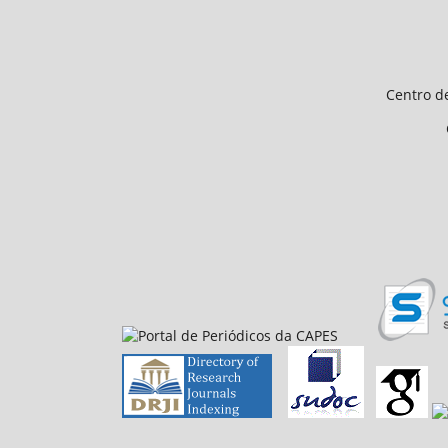
Endereço 
Universidade Federal d
Centro de Ciências Humanas e 
CEP 64.049-550, Teresina
E-mail: petfiloso