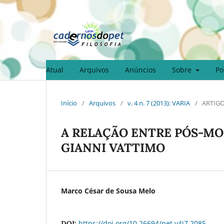
Atual
Arquivos
Anúncios
Sobre
Po
Início
/
Arquivos
/
v. 4 n. 7 (2013): VARIA
/
ARTIGO
A RELAÇÃO ENTRE PÓS-MO
GIANNI VATTIMO
Marco César de Sousa Melo
https://doi.org/10.26694/pet.v4i7.2085
DOI: