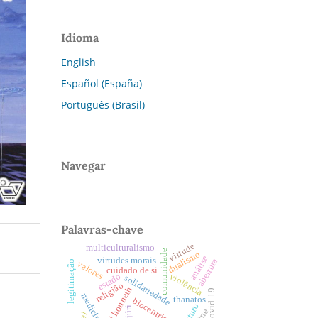
Idioma
English
Español (España)
Português (Brasil)
Navegar
Palavras-chave
virtude
multiculturalismo
comunidade
dualismo
análise
virtudes morais
abertura
legitimação
valores
cuidado de si
estado
violência
solidariedade
religião
axel honneth
covid-19
medicina
thanatos
biocentrismo
futuro
júri